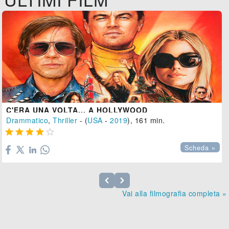
C'ERA UNA VOLTA... A HOLLYWOOD
Drammatico
,
Thriller
- (
USA
-
2019
), 161 min.





Scheda »
Vai alla filmografia completa »