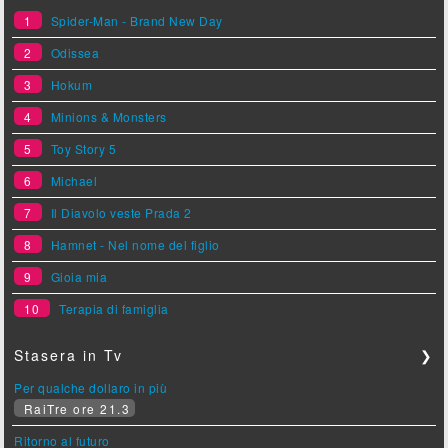
1
Spider-Man - Brand New Day
2
Odissea
3
Hokum
4
Minions & Monsters
5
Toy Story 5
6
Michael
7
Il Diavolo veste Prada 2
8
Hamnet - Nel nome del figlio
9
Gioia mia
10
Terapia di famiglia
Stasera in Tv
❯
Per qualche dollaro in più
RaiTre ore 21.3
Ritorno al futuro