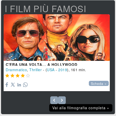
I FILM PIÙ FAMOSI
C'ERA UNA VOLTA... A HOLLYWOOD
Drammatico
,
Thriller
- (
USA
-
2019
), 161 min.





Scheda »
Vai alla filmografia completa »