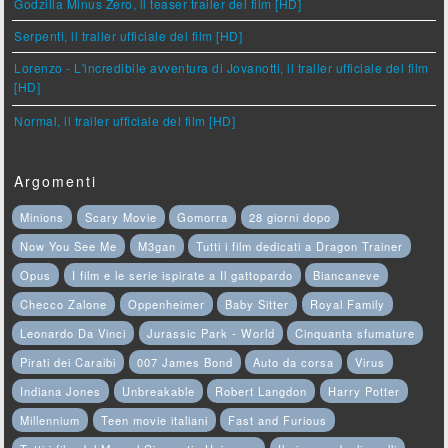
Godzilla Minus Zero, il teaser trailer del film [HD]
Serpenti, il trailer ufficiale del film [HD]
Lorenzo - L'incredibile avventura di Jovanotti, il trailer ufficiale del film
[HD]
Normal, il trailer ufficiale del film [HD]
Argomenti
Minions
Scary Movie
Gomorra
28 giorni dopo
Now You See Me
M3gan
Tutti i film dedicati a Dragon Trainer
Opus
I film e le serie ispirate a Il gattopardo
Biancaneve
Checco Zalone
Oppenheimer
Baby Sitter
Royal Family
Leonardo Da Vinci
Jurassic Park - World
Cinquanta sfumature
Pirati dei Caraibi
007 James Bond
Auto da corsa
Virus
Indiana Jones
Unbreakable
Robert Langdon
Harry Potter
Millennium
Teen movie italiani
Fast and Furious