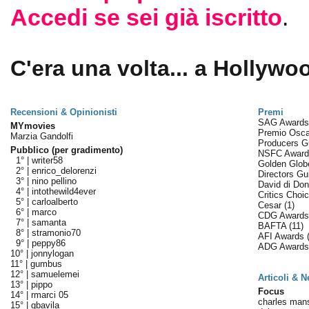
Accedi se sei già iscritto
.
C'era una volta... a Hollywoo
Recensioni & Opinionisti
Premi
SAG Award
MYmovies
Premio Osc
Marzia Gandolfi
Producers G
Pubblico (per gradimento)
NSFC Awar
1° |
writer58
Golden Glo
2° |
enrico_delorenzi
Directors Gu
3° |
nino pellino
David di Don
4° |
intothewild4ever
Critics Cho
5° |
carloalberto
Cesar
(1)
6° |
marco
CDG Award
7° |
samanta
BAFTA
(11)
8° |
stramonio70
AFI Awards
9° |
peppy86
ADG Award
10° |
jonnylogan
11° |
gumbus
12° |
samuelemei
Articoli & 
13° |
pippo
Focus
14° |
rmarci 05
charles mans
15° |
gbavila