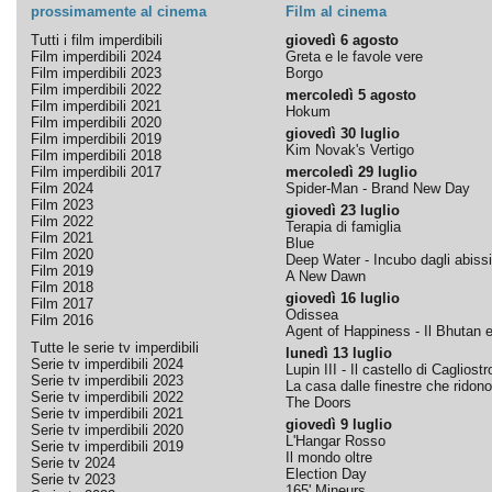
prossimamente al cinema
Film al cinema
Tutti i film imperdibili
giovedì 6 agosto
Film imperdibili 2024
Greta e le favole vere
Film imperdibili 2023
Borgo
Film imperdibili 2022
mercoledì 5 agosto
Film imperdibili 2021
Hokum
Film imperdibili 2020
giovedì 30 luglio
Film imperdibili 2019
Kim Novak's Vertigo
Film imperdibili 2018
Film imperdibili 2017
mercoledì 29 luglio
Film 2024
Spider-Man - Brand New Day
Film 2023
giovedì 23 luglio
Film 2022
Terapia di famiglia
Film 2021
Blue
Film 2020
Deep Water - Incubo dagli abissi
Film 2019
A New Dawn
Film 2018
giovedì 16 luglio
Film 2017
Odissea
Film 2016
Agent of Happiness - Il Bhutan e 
Tutte le serie tv imperdibili
lunedì 13 luglio
Serie tv imperdibili 2024
Lupin III - Il castello di Cagliostr
Serie tv imperdibili 2023
La casa dalle finestre che ridono
Serie tv imperdibili 2022
The Doors
Serie tv imperdibili 2021
giovedì 9 luglio
Serie tv imperdibili 2020
L'Hangar Rosso
Serie tv imperdibili 2019
Il mondo oltre
Serie tv 2024
Election Day
Serie tv 2023
165' Mineurs