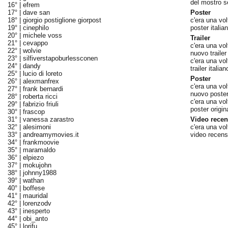
del mostro s
16° |
efrem
17° |
dave san
Poster
18° |
giorgio postiglione giorpost
c'era una vol
19° |
cinephilo
poster italian
20° |
michele voss
Trailer
21° |
cevappo
c'era una vol
22° |
wolvie
nuovo trailer 
23° |
silfiverstapoburlessconen
c'era una vo
24° |
dandy
trailer italia
25° |
lucio di loreto
Poster
26° |
alexmanfrex
c'era una vo
27° |
frank bernardi
nuovo poster 
28° |
roberta ricci
c'era una vol
29° |
fabrizio friuli
poster origin
30° |
frascop
31° |
vanessa zarastro
Video recen
32° |
alesimoni
c'era una vol
33° |
andreamymovies.it
video recens
34° |
frankmoovie
35° |
maramaldo
36° |
elpiezo
37° |
mokujohn
38° |
johnny1988
39° |
wathan
40° |
boffese
41° |
mauridal
42° |
lorenzodv
43° |
inesperto
44° |
obi_anto
45° |
lorifu