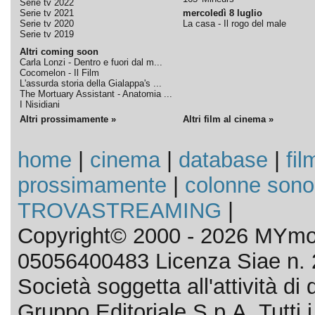
Serie tv 2022
Serie tv 2021
mercoledì 8 luglio
Serie tv 2020
La casa - Il rogo del male
Serie tv 2019
Altri coming soon
Carla Lonzi - Dentro e fuori dal m...
Cocomelon - Il Film
L'assurda storia della Gialappa's ...
The Mortuary Assistant - Anatomia ...
I Nisidiani
Altri prossimamente »
Altri film al cinema »
home
|
cinema
|
database
|
fil
prossimamente
|
colonne sono
TROVASTREAMING
|
Copyright© 2000 - 2026 MYmov
05056400483 Licenza Siae n. 
Società soggetta all'attività d
Gruppo Editoriale S.p.A. Tutti i d