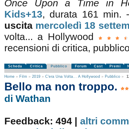
Once Upon a Time in Ho
Kids+13
, durata 161 min.
uscita
mercoledì 18
sette
volta... a Hollywood
recensioni di critica, pubblico
Scheda
Critica
Pubblico
Forum
Cast
Premi
Home
»
Film
»
2019
»
C'era Una Volta... A Hollywood
»
Pubblico
»
1
Bello ma non troppo.
di Wathan
Feedback: 494 |
altri comm