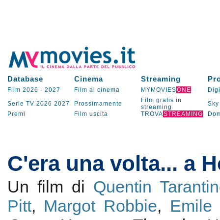
Database
Cinema
Streaming
Pr
Film 2026
-
2027
Film al cinema
MYMOVIES
ONE
Digi
Film gratis in
Serie TV
2026
2027
Prossimamente
Sky
streaming
Premi
Film uscita
TROVA
STREAMING
Dom
C'era una volta... a 
Un film di
Quentin Taranti
Pitt
,
Margot Robbie
,
Emile 