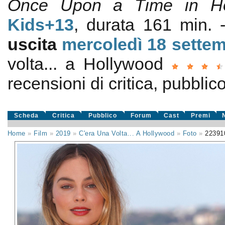
Once Upon a Time in Ho
Kids+13
, durata 161 min.
uscita
mercoledì 18
sette
volta... a Hollywood
recensioni di critica, pubblico
Scheda
Critica
Pubblico
Forum
Cast
Premi
Home
»
Film
»
2019
»
C'era Una Volta... A Hollywood
»
Foto
»
22391