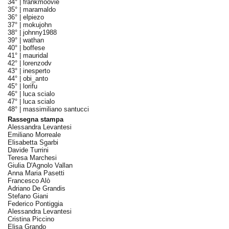
34° |
frankmoovie
35° |
maramaldo
36° |
elpiezo
37° |
mokujohn
38° |
johnny1988
39° |
wathan
40° |
boffese
41° |
mauridal
42° |
lorenzodv
43° |
inesperto
44° |
obi_anto
45° |
lorifu
46° |
luca scialo
47° |
luca scialo
48° |
massimiliano santucci
Rassegna stampa
Alessandra Levantesi
Emiliano Morreale
Elisabetta Sgarbi
Davide Turrini
Teresa Marchesi
Giulia D'Agnolo Vallan
Anna Maria Pasetti
Francesco Alò
Adriano De Grandis
Stefano Giani
Federico Pontiggia
Alessandra Levantesi
Cristina Piccino
Elisa Grando