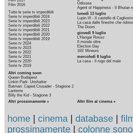
Film 2017
Odissea
Film 2016
Agent of Happiness - Il Bhutan e 
Tutte le serie tv imperdibili
lunedì 13 luglio
Serie tv imperdibili 2024
Lupin III - Il castello di Cagliostr
Serie tv imperdibili 2023
La casa dalle finestre che ridono
Serie tv imperdibili 2022
The Doors
Serie tv imperdibili 2021
giovedì 9 luglio
Serie tv imperdibili 2020
L'Hangar Rosso
Serie tv imperdibili 2019
Il mondo oltre
Serie tv 2024
Election Day
Serie tv 2023
165' Mineurs
Serie tv 2022
Serie tv 2021
mercoledì 8 luglio
Serie tv 2020
La casa - Il rogo del male
Serie tv 2019
Altri coming soon
Queen Budapest
Linkin Park: Unshatter
Batman: Caped Crusader - Stagione 2
Lanterns
Billy the Kid - Stagione 3
Altri prossimamente »
Altri film al cinema »
home
|
cinema
|
database
|
fil
prossimamente
|
colonne sono