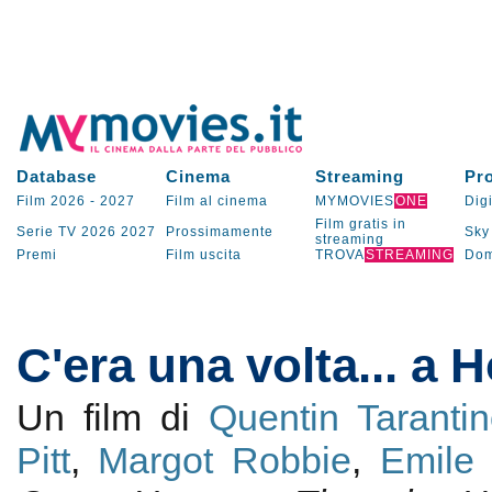
Database
Cinema
Streaming
Pr
Film 2026
-
2027
Film al cinema
MYMOVIES
ONE
Digi
Film gratis in
Serie TV
2026
2027
Prossimamente
Sky
streaming
Premi
Film uscita
TROVA
STREAMING
Dom
C'era una volta... a 
Un film di
Quentin Taranti
Pitt
,
Margot Robbie
,
Emile 