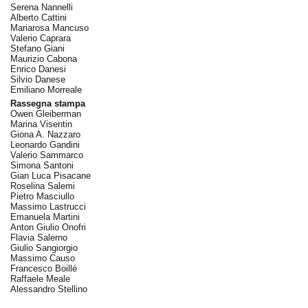
Serena Nannelli
Alberto Cattini
Mariarosa Mancuso
Valerio Caprara
Stefano Giani
Maurizio Cabona
Enrico Danesi
Silvio Danese
Emiliano Morreale
Rassegna stampa
Owen Gleiberman
Marina Visentin
Giona A. Nazzaro
Leonardo Gandini
Valerio Sammarco
Simona Santoni
Gian Luca Pisacane
Roselina Salemi
Pietro Masciullo
Massimo Lastrucci
Emanuela Martini
Anton Giulio Onofri
Flavia Salerno
Giulio Sangiorgio
Massimo Causo
Francesco Boillé
Raffaele Meale
Alessandro Stellino