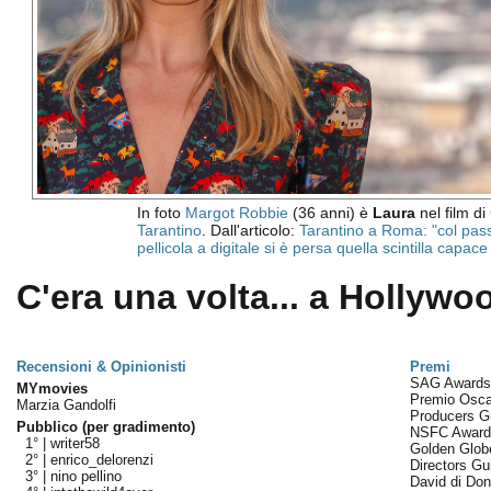
In foto
Margot Robbie
(36 anni) è
Laura
nel film di
Tarantino
. Dall'articolo:
Tarantino a Roma: "col pas
pellicola a digitale si è persa quella scintilla capace
C'era una volta... a Hollywoo
Recensioni & Opinionisti
Premi
SAG Award
MYmovies
Premio Osc
Marzia Gandolfi
Producers G
Pubblico (per gradimento)
NSFC Awar
1° |
writer58
Golden Glo
2° |
enrico_delorenzi
Directors Gu
3° |
nino pellino
David di Don