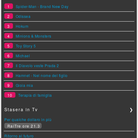
1
Spider-Man - Brand New Day
2
Odissea
3
Hokum
4
Minions & Monsters
5
Toy Story 5
6
Michael
7
Il Diavolo veste Prada 2
8
Hamnet - Nel nome del figlio
9
Gioia mia
10
Terapia di famiglia
Stasera in Tv
❯
Per qualche dollaro in più
RaiTre ore 21.3
Ritorno al futuro