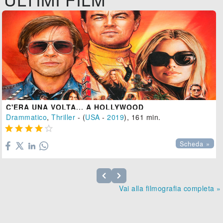
C'ERA UNA VOLTA... A HOLLYWOOD
Drammatico
,
Thriller
- (
USA
-
2019
), 161 min.





Scheda »
Vai alla filmografia completa »