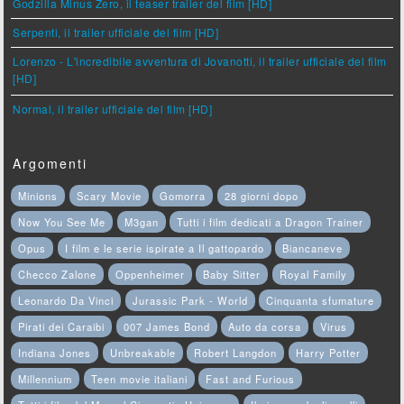
Godzilla Minus Zero, il teaser trailer del film [HD]
Serpenti, il trailer ufficiale del film [HD]
Lorenzo - L'incredibile avventura di Jovanotti, il trailer ufficiale del film
[HD]
Normal, il trailer ufficiale del film [HD]
Argomenti
Minions
Scary Movie
Gomorra
28 giorni dopo
Now You See Me
M3gan
Tutti i film dedicati a Dragon Trainer
Opus
I film e le serie ispirate a Il gattopardo
Biancaneve
Checco Zalone
Oppenheimer
Baby Sitter
Royal Family
Leonardo Da Vinci
Jurassic Park - World
Cinquanta sfumature
Pirati dei Caraibi
007 James Bond
Auto da corsa
Virus
Indiana Jones
Unbreakable
Robert Langdon
Harry Potter
Millennium
Teen movie italiani
Fast and Furious