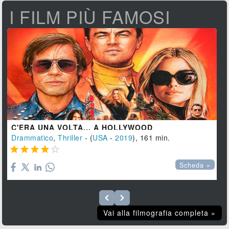
I FILM PIÙ FAMOSI
C'ERA UNA VOLTA... A HOLLYWOOD
Drammatico
,
Thriller
- (
USA
-
2019
), 161 min.





Scheda »
Vai alla filmografia completa »