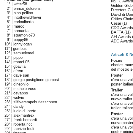
NSFC Awar
1° |
writer58
Golden Glo
2° |
enrico_delorenzi
Directors Gu
3° |
nino pellino
David di Don
4° |
intothewild4ever
Critics Cho
5° |
carloalberto
Cesar
(1)
6° |
marco
CDG Award
7° |
samanta
BAFTA
(11)
8° |
stramonio70
AFI Awards
9° |
peppy86
ADG Award
10° |
jonnylogan
11° |
gumbus
12° |
samuelemei
Articoli & 
13° |
pippo
Focus
14° |
rmarci 05
charles mans
15° |
gbavila
del mostro s
16° |
efrem
17° |
dave san
Poster
18° |
giorgio postiglione giorpost
c'era una vol
19° |
cinephilo
poster italian
20° |
michele voss
Trailer
21° |
cevappo
c'era una vol
22° |
wolvie
nuovo trailer 
23° |
silfiverstapoburlessconen
c'era una vo
24° |
dandy
trailer italia
25° |
lucio di loreto
Poster
26° |
alexmanfrex
c'era una vo
27° |
frank bernardi
nuovo poster 
28° |
roberta ricci
c'era una vol
29° |
fabrizio friuli
poster origin