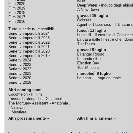
Blue
Film 2020
Deep Water - Incubo dagli abissi
Film 2019
A New Dawn
Film 2018
giovedì 16 luglio
Film 2017
Odissea
Film 2016
Agent of Happiness - Il Bhutan e 
Tutte le serie tv imperdibili
lunedì 13 luglio
Serie tv imperdibili 2024
Lupin III - Il castello di Cagliostr
Serie tv imperdibili 2023
La casa dalle finestre che ridono
Serie tv imperdibili 2022
The Doors
Serie tv imperdibili 2021
giovedì 9 luglio
Serie tv imperdibili 2020
L'Hangar Rosso
Serie tv imperdibili 2019
Il mondo oltre
Serie tv 2024
Election Day
Serie tv 2023
165' Mineurs
Serie tv 2022
Serie tv 2021
mercoledì 8 luglio
Serie tv 2020
La casa - Il rogo del male
Serie tv 2019
Altri coming soon
Cocomelon - Il Film
L'assurda storia della Gialappa's ...
The Mortuary Assistant - Anatomia ...
I Nisidiani
Il Mestiere
Altri prossimamente »
Altri film al cinema »