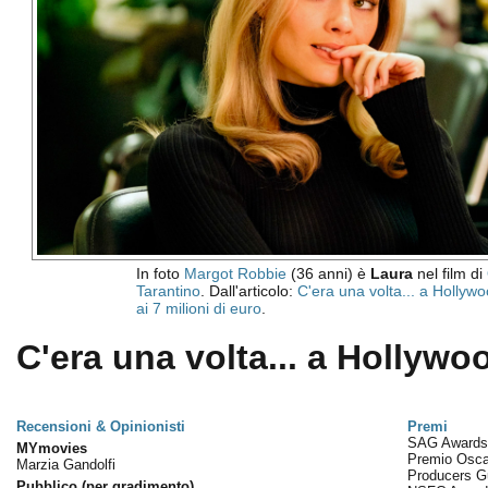
In foto
Margot Robbie
(36 anni) è
Laura
nel film di
Tarantino
. Dall'articolo:
C'era una volta... a Hollywo
ai 7 milioni di euro
.
C'era una volta... a Hollywoo
Recensioni & Opinionisti
Premi
SAG Award
MYmovies
Premio Osc
Marzia Gandolfi
Producers G
Pubblico (per gradimento)