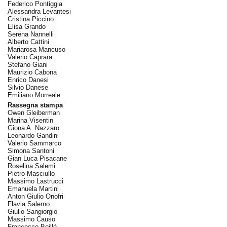
Federico Pontiggia
Alessandra Levantesi
Cristina Piccino
Elisa Grando
Serena Nannelli
Alberto Cattini
Mariarosa Mancuso
Valerio Caprara
Stefano Giani
Maurizio Cabona
Enrico Danesi
Silvio Danese
Emiliano Morreale
Rassegna stampa
Owen Gleiberman
Marina Visentin
Giona A. Nazzaro
Leonardo Gandini
Valerio Sammarco
Simona Santoni
Gian Luca Pisacane
Roselina Salemi
Pietro Masciullo
Massimo Lastrucci
Emanuela Martini
Anton Giulio Onofri
Flavia Salerno
Giulio Sangiorgio
Massimo Causo
Francesco Boillé