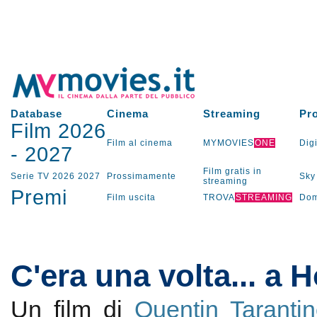
Database
Cinema
Streaming
Pr
Film 2026
Film al cinema
MYMOVIES
ONE
Digi
-
2027
Film gratis in
Serie TV
2026
2027
Prossimamente
Sky
streaming
Premi
Film uscita
TROVA
STREAMING
Dom
C'era una volta... a 
Un film di
Quentin Taranti