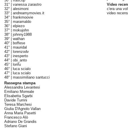
30° |
frascop
31° |
vanessa zarastro
Video recen
32° |
alesimoni
c'era una vol
33° |
andreamymovies.it
video recens
34° |
frankmoovie
35° |
maramaldo
36° |
elpiezo
37° |
mokujohn
38° |
johnny1988
39° |
wathan
40° |
boffese
41° |
mauridal
42° |
lorenzodv
43° |
inesperto
44° |
obi_anto
45° |
lorifu
46° |
luca scialo
47° |
luca scialo
48° |
massimiliano santucci
Rassegna stampa
Alessandra Levantesi
Emiliano Morreale
Elisabetta Sgarbi
Davide Turrini
Teresa Marchesi
Giulia D'Agnolo Vallan
Anna Maria Pasetti
Francesco Alò
Adriano De Grandis
Stefano Giani