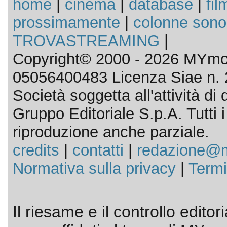
home
|
cinema
|
database
|
fil
prossimamente
|
colonne sono
TROVASTREAMING
|
Copyright© 2000 - 2026 MYmov
05056400483 Licenza Siae n. 
Società soggetta all'attività d
Gruppo Editoriale S.p.A. Tutti i d
riproduzione anche parziale.
credits
|
contatti
|
redazione@m
Normativa sulla privacy
|
Termi
Il riesame e il controllo editor