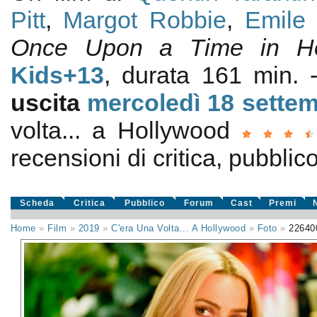
Pitt
,
Margot Robbie
,
Emile 
Once Upon a Time in Ho
Kids+13
, durata 161 min.
uscita
mercoledì 18
sette
volta... a Hollywood
recensioni di critica, pubblico
Scheda
Critica
Pubblico
Forum
Cast
Premi
Home
»
Film
»
2019
»
C'era Una Volta... A Hollywood
»
Foto
»
22640