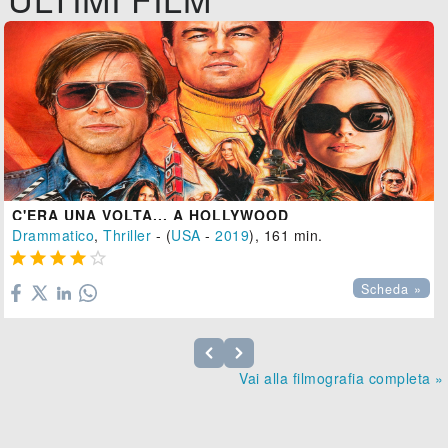
C'ERA UNA VOLTA... A HOLLYWOOD
Drammatico
,
Thriller
- (
USA
-
2019
), 161 min.





Scheda »
Vai alla filmografia completa »