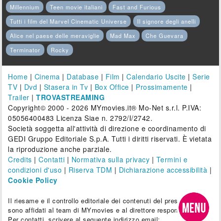
Millennium
Teen movie italiani
Fast and Furious
Tutti i film del Marvel Cinematic Universe
Il signore degli anelli
Alice nel paese delle meraviglie
Mad Max
Che Guevara
Terminator
Rocky
Home
|
Cinema
|
Database
|
Film
|
Calendario Uscite
|
Serie
TV
|
Dvd
|
Stasera in Tv
|
Box Office
|
Prossimamente
|
Trailer
|
TROVASTREAMING
Copyright© 2000 - 2026 MYmovies.it® Mo-Net s.r.l. P.IVA:
05056400483 Licenza Siae n. 2792/I/2742.
Società soggetta all'attività di direzione e coordinamento di
GEDI Gruppo Editoriale S.p.A. Tutti i diritti riservati. È vietata
la riproduzione anche parziale.
Credits
|
Contatti
|
Normativa sulla privacy
|
Termini e
condizioni d'uso
|
Riserva TDM
|
Dichiarazione accessibilità
|
Cookie Policy
Il riesame e il controllo editoriale dei contenuti del presente sito
sono affidati al team di MYmovies e al direttore responsabile.
Per contatti, scrivere al seguente indirizzo email: