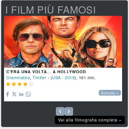
I FILM PIÙ FAMOSI
C'ERA UNA VOLTA... A HOLLYWOOD
Drammatico
,
Thriller
- (
USA
-
2019
), 161 min.





Scheda »
Vai alla filmografia completa »