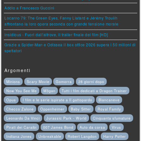
Addio a Francesco Guccini
Locarno 79: The Green Eyes, Fanny Liatard e Jérémy Trouilh
affrontano la loro opera seconda con grande tensione morale
Insidious - Fuori dall'altrove, il trailer finale del film [HD]
Grazie a Spider-Man e Odissea il box office 2026 supera i 50 milioni di
spettatori
Argomenti
Minions
Scary Movie
Gomorra
28 giorni dopo
Now You See Me
M3gan
Tutti i film dedicati a Dragon Trainer
Opus
I film e le serie ispirate a Il gattopardo
Biancaneve
Checco Zalone
Oppenheimer
Baby Sitter
Royal Family
Leonardo Da Vinci
Jurassic Park - World
Cinquanta sfumature
Pirati dei Caraibi
007 James Bond
Auto da corsa
Virus
Indiana Jones
Unbreakable
Robert Langdon
Harry Potter