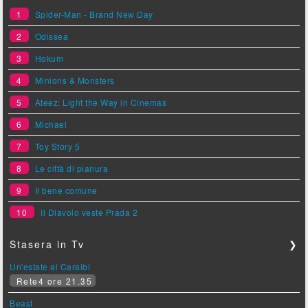
1
Spider-Man - Brand New Day
2
Odissea
3
Hokum
4
Minions & Monsters
5
Ateez: Light the Way in Cinemas
6
Michael
7
Toy Story 5
8
Le città di pianura
9
Il bene comune
10
Il Diavolo veste Prada 2
Stasera in Tv
❯
Un'estate ai Caraibi
Rete4 ore 21.35
Beast