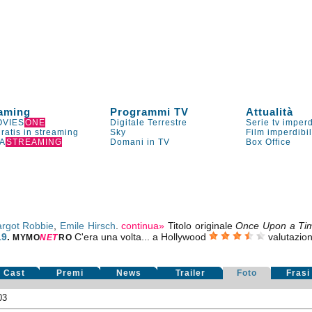
aming
Programmi TV
Attualità
VIES
ONE
Digitale Terrestre
Serie tv imperd
gratis in streaming
Sky
Film imperdibi
A
STREAMING
Domani in TV
Box Office
rgot Robbie
,
Emile Hirsch
.
continua»
Titolo originale
Once Upon a Tim
19
.
C'era una volta... a Hollywood
valutazio
MYMO
NE
T
RO
Cast
Premi
News
Trailer
Foto
Frasi
03