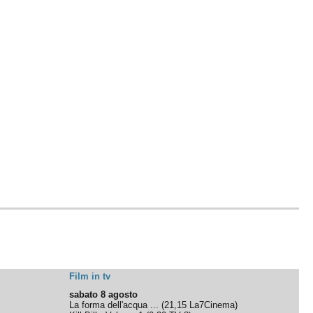
Film in tv
sabato 8 agosto
La forma dell'acqua ...
(
21,15
La7Cinema
)