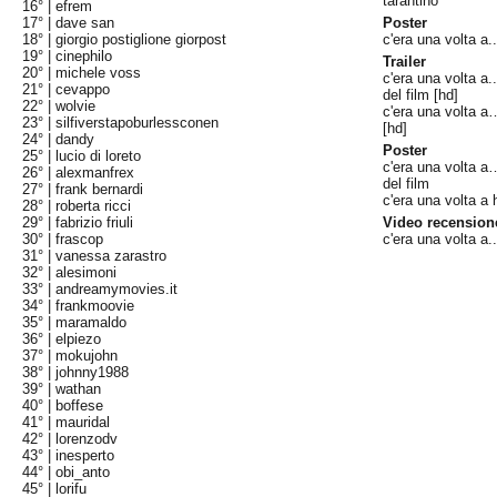
tarantino
16° |
efrem
17° |
dave san
Poster
18° |
giorgio postiglione giorpost
c'era una volta a..
19° |
cinephilo
Trailer
20° |
michele voss
c'era una volta a..
21° |
cevappo
del film [hd]
22° |
wolvie
c'era una volta a… 
23° |
silfiverstapoburlessconen
[hd]
24° |
dandy
Poster
25° |
lucio di loreto
c'era una volta a
26° |
alexmanfrex
del film
27° |
frank bernardi
c'era una volta a 
28° |
roberta ricci
29° |
fabrizio friuli
Video recension
30° |
frascop
c'era una volta a.
31° |
vanessa zarastro
32° |
alesimoni
33° |
andreamymovies.it
34° |
frankmoovie
35° |
maramaldo
36° |
elpiezo
37° |
mokujohn
38° |
johnny1988
39° |
wathan
40° |
boffese
41° |
mauridal
42° |
lorenzodv
43° |
inesperto
44° |
obi_anto
45° |
lorifu