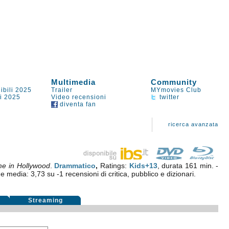
Multimedia
Community
ibili 2025
Trailer
MYmovies Club
li 2025
Video recensioni
twitter
diventa fan
ricerca avanzata
e in Hollywood
.
Drammatico
,
Ratings:
Kids+13
, durata 161 min. -
ne media:
3,73
su
-1
recensioni di critica, pubblico e dizionari.
Streaming