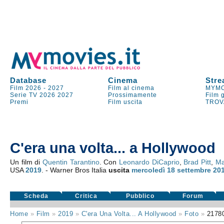
Database
Cinema
Stre
Film 2026
-
2027
Film al cinema
MYMO
Serie TV
2026
2027
Prossimamente
Film 
Premi
Film uscita
TROV
C'era una volta... a Hollywood
Un film di
Quentin Tarantino
. Con
Leonardo DiCaprio
,
Brad Pitt
,
Ma
USA
2019
. - Warner Bros Italia
uscita
mercoledì 18
settembre 20
Scheda
Critica
Pubblico
Forum
Home
»
Film
»
2019
»
C'era Una Volta... A Hollywood
»
Foto
»
2178