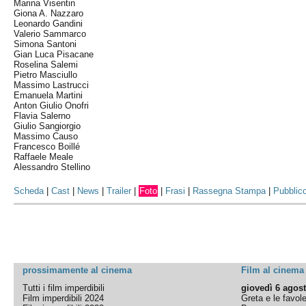
Marina Visentin
Giona A. Nazzaro
Leonardo Gandini
Valerio Sammarco
Simona Santoni
Gian Luca Pisacane
Roselina Salemi
Pietro Masciullo
Massimo Lastrucci
Emanuela Martini
Anton Giulio Onofri
Flavia Salerno
Giulio Sangiorgio
Massimo Causo
Francesco Boillé
Raffaele Meale
Alessandro Stellino
Scheda
|
Cast
|
News
|
Trailer
|
Foto
|
Frasi
|
Rassegna Stampa
|
Pubblic
prossimamente al cinema
Film al cinema
Tutti i film imperdibili
giovedì 6 agos
Film imperdibili 2024
Greta e le favol