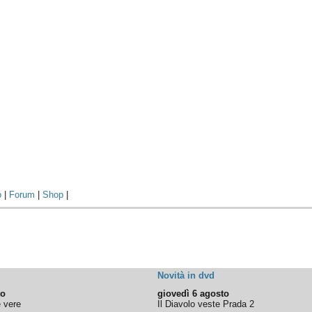
o
|
Forum
|
Shop
|
Novità in dvd
to
giovedì 6 agosto
e vere
Il Diavolo veste Prada 2