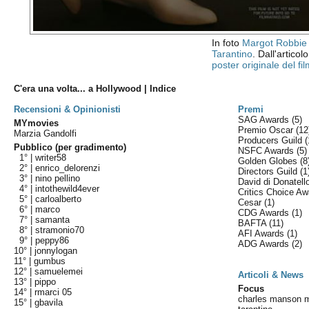
In foto
Margot Robbie
Tarantino
. Dall'articol
poster originale del fil
C'era una volta... a Hollywood | Indice
Recensioni & Opinionisti
Premi
SAG Awards
(5)
MYmovies
Premio Oscar
(12
Marzia Gandolfi
Producers Guild
(
Pubblico (per gradimento)
NSFC Awards
(5)
1° |
writer58
Golden Globes
(8
2° |
enrico_delorenzi
Directors Guild
(1
3° |
nino pellino
David di Donatel
4° |
intothewild4ever
Critics Choice A
5° |
carloalberto
Cesar
(1)
6° |
marco
CDG Awards
(1)
7° |
samanta
BAFTA
(11)
8° |
stramonio70
AFI Awards
(1)
9° |
peppy86
ADG Awards
(2)
10° |
jonnylogan
11° |
gumbus
12° |
samuelemei
Articoli & News
13° |
pippo
Focus
14° |
rmarci 05
charles manson m
15° |
gbavila