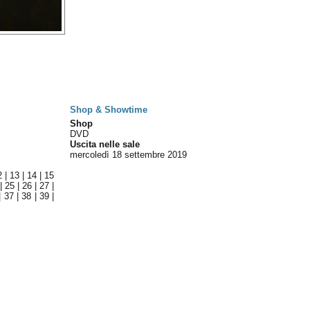
Shop & Showtime
Shop
DVD
Uscita nelle sale
mercoledì 18
settembre 2019
2
|
13
|
14
|
15
|
25
|
26
|
27
|
|
37
|
38
|
39
|