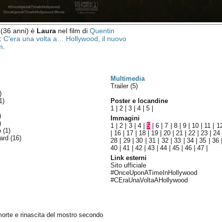
(36 anni) è
Laura
nel film di
Quentin
o:
C'era una volta a… Hollywood, il nuovo
m
.
Multimedia
Trailer (5)
)
1)
Poster e locandine
1
|
2
|
3
|
4
|
5
|
)
Immagini
)
1
|
2
|
3
|
4
|
5
|
6
|
7
|
8
|
9
|
10
|
11
|
1
lo
(1)
|
16
|
17
|
18
|
19
|
20
|
21
|
22
|
23
|
24
ward
(16)
28
|
29
|
30
|
31
|
32
|
33
|
34
|
35
|
36
40
|
41
|
42
|
43
|
44
|
45
|
46
|
47
|
Link esterni
Sito ufficiale
#OnceUponATimeInHollywood
#CEraUnaVoltaAHollywood
orte e rinascita del mostro secondo