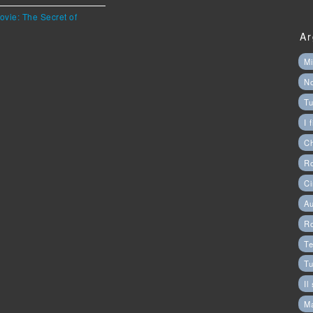
ovie: The Secret of
Ar
Mi
N
Tu
I 
C
Ro
Ci
Au
R
Te
Tu
Il
M