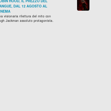
OBIN HOOD, IL PREZZO DEL
ANGUE, DAL 12 AGOSTO AL
INEMA
a visionaria rilettura del mito con
ugh Jackman assoluto protagonista.
C'ERA UNA VOLTA... A HOLLYWOOD
HONEY BOY
ammatico
,
Thriller
- (
USA
-
2019
), 161 min.
Drammatico
, (
USA
-
2019
), 94 min









Scheda »
Sched