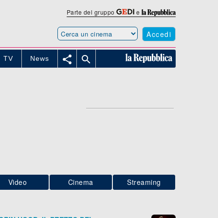
Parte del gruppo
e
Accedi


TV
News
Video
Cinema
Streaming