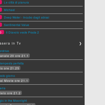
6
Le città di pianura
7
Michael
8
Deep Water - Incubo dagli abissi
9
Sentimental Value
0
Il Diavolo veste Prada 2
asera in Tv
❯
erdrive
anale 20 ore 21.1
tempesta perfetta
is ore 21.25
sesto giorno
ai Movie ore 21.1
eria
ielo ore 21.2
ic in the Moonlight