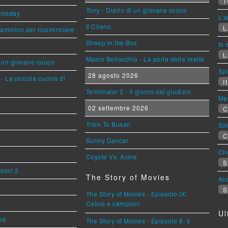
T
Tony - Diario di un giovane cuoco
omsday
L'a
Il Cileno
L
cammino per ricominciare
Sheep in the Box
Io 
L
Marco Bellocchio - La porta della realtà
i un giovane cuoco
Sp
28 agosto 2026
- La piccola cucina di
It
Terminator 2 - Il giorno del giudizio
Mat
02 settembre 2026
C
Train To Busan
Sib
C
Sunny Dancer
Cho
Coyote Vs. Acme
S
esimi 2
The Story of Movies
An
S
The Story of Movies - Episodio IX:
Calcio e campioni
Ul
ud
The Story of Movies - Episodio 8: Il