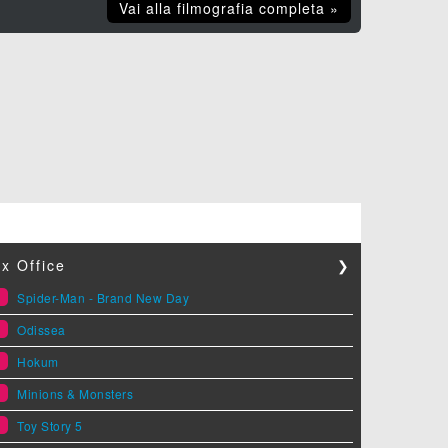
Vai alla filmografia completa »
x Office
❯
1
Spider-Man - Brand New Day
2
Odissea
3
Hokum
4
Minions & Monsters
5
Toy Story 5