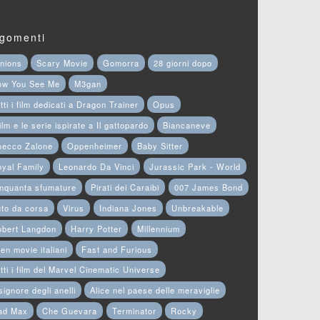
gomenti
nions
Scary Movie
Gomorra
28 giorni dopo
ow You See Me
M3gan
tti i film dedicati a Dragon Trainer
Opus
film e le serie ispirate a Il gattopardo
Biancaneve
hecco Zalone
Oppenheimer
Baby Sitter
yal Family
Leonardo Da Vinci
Jurassic Park - World
nquanta sfumature
Pirati dei Caraibi
007 James Bond
to da corsa
Virus
Indiana Jones
Unbreakable
obert Langdon
Harry Potter
Millennium
en movie italiani
Fast and Furious
tti i film del Marvel Cinematic Universe
 signore degli anelli
Alice nel paese delle meraviglie
ad Max
Che Guevara
Terminator
Rocky