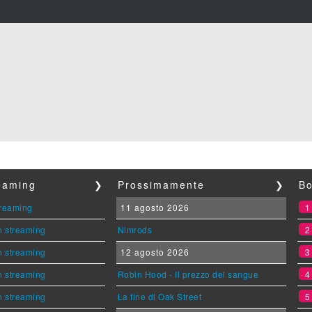
reaming
❯
Prossimamente
❯
Bo
streaming
11 agosto 2026
n streaming
Nimrods
n streaming
12 agosto 2026
n streaming
Robin Hood - Il prezzo del sangue
n streaming
La fine di Oak Street