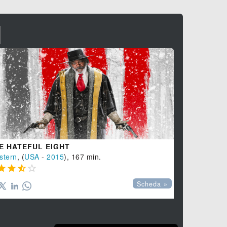
I
HOMEFRO
Thriller
, (
US

E HATEFUL EIGHT
stern
, (
USA
-
2015
), 167 min.




Scheda »