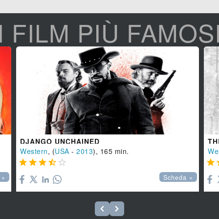
I FILM PIÙ FAMOS
DJANGO UNCHAINED
TH
Western
, (
USA
-
2013
), 165 min.
We






 »
Scheda »