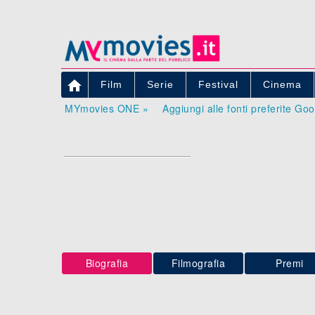

Film
Serie
Festival
Cinema
MYmovies ONE »
Aggiungi alle fonti preferite Go
Biografia
Filmografia
Premi