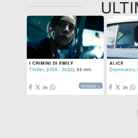
ULTI
I CRIMINI DI EMILY
ALICE
Thriller
, (
USA
-
2022
), 93 min.
Drammatico
, 


Scheda »