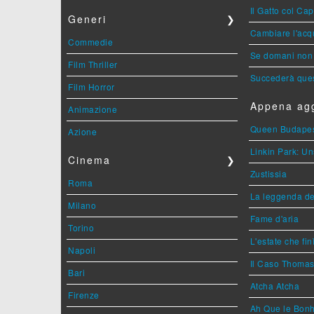
Il Gatto col Ca
Generi
❯
Cambiare l'acqu
Commedie
Se domani non 
Film Thriller
Succederà ques
Film Horror
Appena agg
Animazione
Queen Budape
Azione
Linkin Park: Un
Cinema
❯
Zustissia
Roma
La leggenda de
Milano
Fame d'aria
Torino
L'estate che fin
Napoli
Il Caso Thoma
Bari
Atcha Atcha
Firenze
Ah Que le Bonh