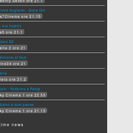
wenty Seven ore 21.1
more bugiardo - Gone Girl
a7Cinema ore 21.15
e mio fratello
a5 ore 21.1
iders 3D
alia 2 ore 21
rimonio al Sud
ine34 ore 21
eria
ielo ore 21.2
pin - Notturno a Parigi
ky Cinema 1 ore 22.55
diamo a quel paese
ky Cinema 1 ore 21.15
time news