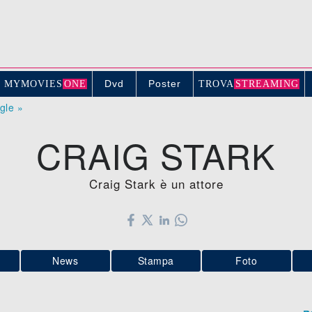
Dvd
Poster
MYMOVIE
S
ONE
TROV
A
STREAMING
ogle »
CRAIG STARK
Craig Stark è un attore
News
Stampa
Foto