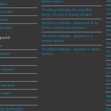
Ad
thriller italiano
ppello
Loc
The Story of Movies VII: Jung Woo-
a ai fiori
aff
Sung, 100 anni di cinema coreano
torno
Ins
The Story of Movies - Episodio 6: Enzo
ta notte
D'Alò, il cinema d'animazione
Gra
mil
The Story of Movies - Episodio 5: Il
iunti
comico italiano
Sta
st
The Story of Movies - Episodio 4: Italian
Un 
shatter
families
[H
Que
l deserto
Lin
Loc
ì due volte
Ton
s Crown
Spi
mar
eur Est Proche!
Sta