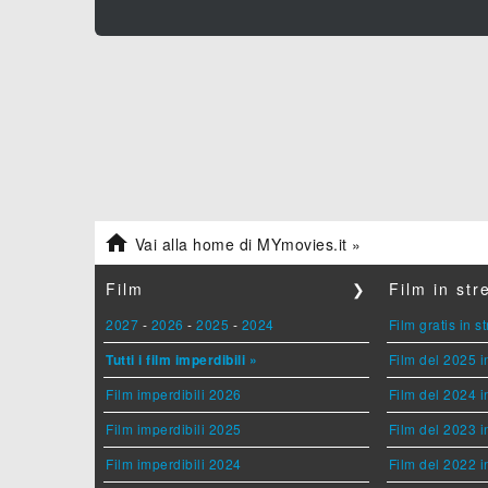

Vai alla home di MYmovies.it »
Film
❯
Film in st
2027
-
2026
-
2025
-
2024
Film gratis in 
Tutti i film imperdibili »
Film del 2025 i
Film imperdibili 2026
Film del 2024 i
Film imperdibili 2025
Film del 2023 i
Film imperdibili 2024
Film del 2022 i