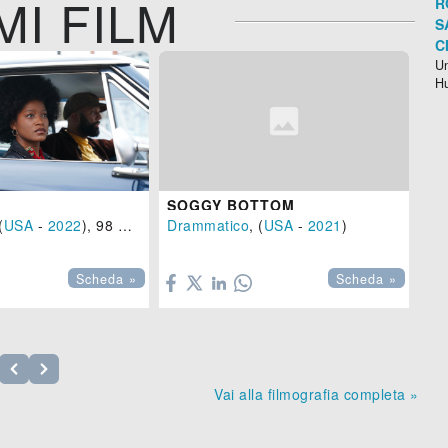
MI FILM
R
S
C
Un
H
SOGGY BOTTOM
(
USA
-
2022
), 98 min.
Drammatico
, (
USA
-
2021
)
Dr


Scheda »
Scheda »
Vai alla filmografia completa »