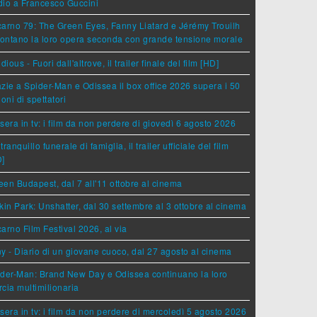
dio a Francesco Guccini
arno 79: The Green Eyes, Fanny Liatard e Jérémy Trouilh
rontano la loro opera seconda con grande tensione morale
idious - Fuori dall'altrove, il trailer finale del film [HD]
zie a Spider-Man e Odissea il box office 2026 supera i 50
ioni di spettatori
sera in tv: i film da non perdere di giovedì 6 agosto 2026
tranquillo funerale di famiglia, il trailer ufficiale del film
D]
en Budapest, dal 7 all'11 ottobre al cinema
kin Park: Unshatter, dal 30 settembre al 3 ottobre al cinema
arno Film Festival 2026, al via
y - Diario di un giovane cuoco, dal 27 agosto al cinema
der-Man: Brand New Day e Odissea continuano la loro
cia multimilionaria
sera in tv: i film da non perdere di mercoledì 5 agosto 2026