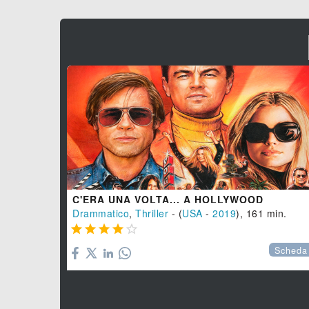
C'ERA UNA VOLTA... A HOLLYWOOD
Drammatico
,
Thriller
- (
USA
-
2019
), 161 min.





Scheda