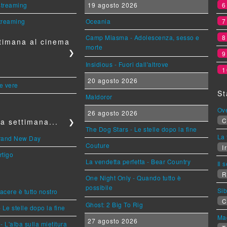
 streaming
19 agosto 2026
streaming
Oceania
Camp Miasma - Adolescenza, sesso e
timana al cinema
morte
❯
Insidious - Fuori dall'altrove
1
20 agosto 2026
le vere
St
Maldoror
Ov
26 agosto 2026
C
a settimana...
❯
The Dog Stars - Le stelle dopo la fine
La 
Brand New Day
Couture
Ir
rtigo
La vendetta perfetta - Bear Country
Il 
R
One Night Only - Quando tutto è
possibile
Sib
piacere è tutto nostro
C
Ghost: 2 Big To Rig
 Le stelle dopo la fine
Mag
27 agosto 2026
L'alba sulla mietitura