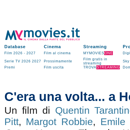
Database
Cinema
Streaming
Pr
Film 2026
-
2027
Film al cinema
MYMOVIES
ONE
Digi
Film gratis in
Serie TV
2026
2027
Prossimamente
Sky
streaming
Premi
Film uscita
TROVA
STREAMING
Dom
C'era una volta... a 
Un film di
Quentin Taranti
Pitt
,
Margot Robbie
,
Emile 