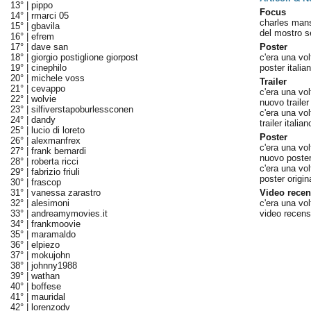
13° |
pippo
Focus
14° |
rmarci 05
charles mans
15° |
gbavila
del mostro s
16° |
efrem
17° |
dave san
Poster
18° |
giorgio postiglione giorpost
c'era una vol
19° |
cinephilo
poster italian
20° |
michele voss
Trailer
21° |
cevappo
c'era una vol
22° |
wolvie
nuovo trailer 
23° |
silfiverstapoburlessconen
c'era una vo
24° |
dandy
trailer italia
25° |
lucio di loreto
Poster
26° |
alexmanfrex
c'era una vo
27° |
frank bernardi
nuovo poster 
28° |
roberta ricci
c'era una vol
29° |
fabrizio friuli
poster origin
30° |
frascop
31° |
vanessa zarastro
Video recen
32° |
alesimoni
c'era una vol
33° |
andreamymovies.it
video recens
34° |
frankmoovie
35° |
maramaldo
36° |
elpiezo
37° |
mokujohn
38° |
johnny1988
39° |
wathan
40° |
boffese
41° |
mauridal
42° |
lorenzodv