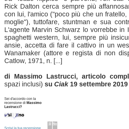
Rick Dalton cerca sempre più affannosam
con lui, l'amico ("poco più che un fratel
moglie"), tuttofare, stuntman e sua contr
L'agente Marvin Schwarz lo vorrebbe in It
spaghetti western, lui, sempre più insic
ansie, accetta di fare il cattivo in un w
Wanamaker (attore e regista di non disp
Catlow, 1971, n. [...]
di Massimo Lastrucci, articolo comp
spazi inclusi)
su
Ciak
19 settembre 2019
Sei d'accordo con la
recensione di
Massimo
Lastrucci?
Sì
No
Scrivi la tua recensione