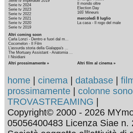
Serie tv imperdibili 2019
Il mondo oltre
Serie tv 2024
Election Day
Serie tv 2023
165' Mineurs
Serie tv 2022
Serie tv 2021
mercoledì 8 luglio
Serie tv 2020
La casa - Il rogo del male
Serie tv 2019
Altri coming soon
Carla Lonzi - Dentro e fuori dal m...
Cocomelon - Il Film
L'assurda storia della Gialappa's ...
The Mortuary Assistant - Anatomia ...
I Nisidiani
Altri prossimamente »
Altri film al cinema »
home
|
cinema
|
database
|
fil
prossimamente
|
colonne sono
TROVASTREAMING
|
Copyright© 2000 - 2026 MYmov
05056400483 Licenza Siae n. 