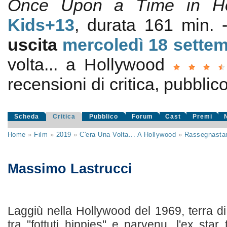
Once Upon a Time in Ho
Kids+13
, durata 161 min.
uscita
mercoledì 18
sette
volta... a Hollywood
recensioni di critica, pubblico
Scheda
Critica
Pubblico
Forum
Cast
Premi
Home
»
Film
»
2019
»
C'era Una Volta... A Hollywood
»
Rassegnast
Massimo Lastrucci
Laggiù nella Hollywood del 1969, terra di
tra "fottuti hippies" e parvenu, l'ex star 