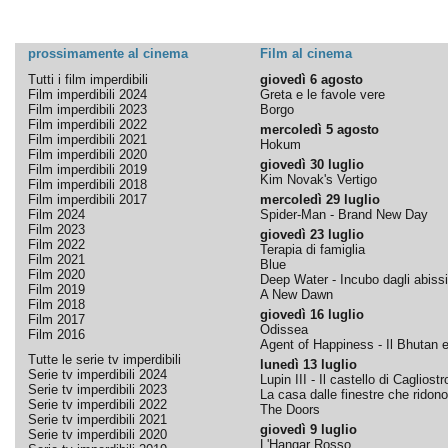
prossimamente al cinema
Film al cinema
Tutti i film imperdibili
giovedì 6 agosto
Film imperdibili 2024
Greta e le favole vere
Film imperdibili 2023
Borgo
Film imperdibili 2022
mercoledì 5 agosto
Film imperdibili 2021
Hokum
Film imperdibili 2020
giovedì 30 luglio
Film imperdibili 2019
Kim Novak's Vertigo
Film imperdibili 2018
Film imperdibili 2017
mercoledì 29 luglio
Film 2024
Spider-Man - Brand New Day
Film 2023
giovedì 23 luglio
Film 2022
Terapia di famiglia
Film 2021
Blue
Film 2020
Deep Water - Incubo dagli abissi
Film 2019
A New Dawn
Film 2018
giovedì 16 luglio
Film 2017
Odissea
Film 2016
Agent of Happiness - Il Bhutan e 
Tutte le serie tv imperdibili
lunedì 13 luglio
Serie tv imperdibili 2024
Lupin III - Il castello di Cagliostr
Serie tv imperdibili 2023
La casa dalle finestre che ridono
Serie tv imperdibili 2022
The Doors
Serie tv imperdibili 2021
giovedì 9 luglio
Serie tv imperdibili 2020
L'Hangar Rosso