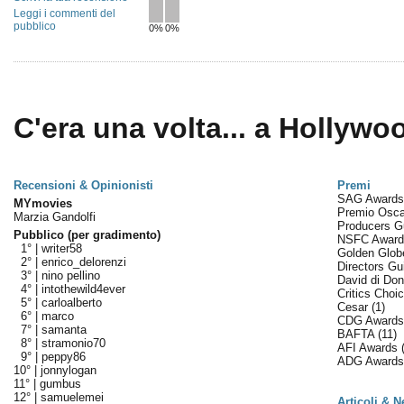
Leggi i commenti del
pubblico
0%
0%
C'era una volta... a Hollywoo
Recensioni & Opinionisti
Premi
SAG Award
MYmovies
Premio Osc
Marzia Gandolfi
Producers G
Pubblico (per gradimento)
NSFC Awar
1° |
writer58
Golden Glo
2° |
enrico_delorenzi
Directors Gu
3° |
nino pellino
David di Don
4° |
intothewild4ever
Critics Cho
5° |
carloalberto
Cesar
(1)
6° |
marco
CDG Award
7° |
samanta
BAFTA
(11)
8° |
stramonio70
AFI Awards
9° |
peppy86
ADG Award
10° |
jonnylogan
11° |
gumbus
12° |
samuelemei
Articoli & 