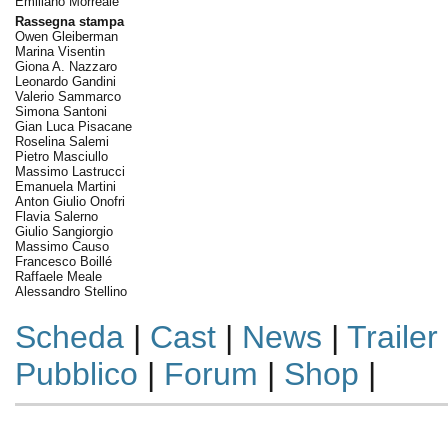
Emiliano Morreale
Rassegna stampa
Owen Gleiberman
Marina Visentin
Giona A. Nazzaro
Leonardo Gandini
Valerio Sammarco
Simona Santoni
Gian Luca Pisacane
Roselina Salemi
Pietro Masciullo
Massimo Lastrucci
Emanuela Martini
Anton Giulio Onofri
Flavia Salerno
Giulio Sangiorgio
Massimo Causo
Francesco Boillé
Raffaele Meale
Alessandro Stellino
Scheda
|
Cast
|
News
|
Trailer
Pubblico
|
Forum
|
Shop
|