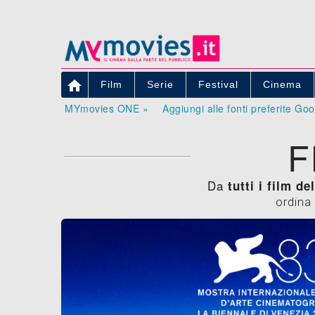

Film
Serie
Festival
Cinema
MYmovies ONE »
Aggiungi alle fonti preferite Go
F
Da
tutti i film d
ordina