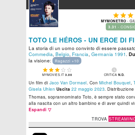



MYMONETRO
- GI
3.31
- CONSI
TOTO LE HÉROS - UN EROE DI F
La storia di un uomo convinto di essere passato
Commedia
,
Belgio
,
Francia
,
Germania
1991
.
Du
la visione:
Ragazzi +10






MYMOVIES.IT
3.00
CRITICA
N.D.
Un film di
Jaco Van Dormael
.
Con
Michel Bouquet
,
Gisela Uhlen
Uscita
22
maggio 2023
. Distribuzion
Thomas, soprannominato Toto, è sempre stato convi
alla nascita con un altro bambino e di aver quindi vis
Espandi ▽
TROVA
STREAMIN