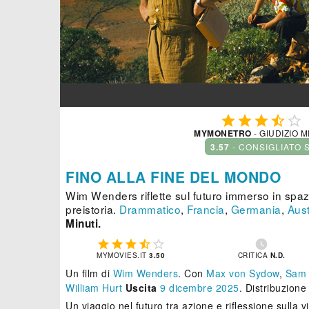





MYMONETRO
- GIUDIZIO 
3.57
- CONSIGLIATO 
FINO ALLA FINE DEL MONDO
Wim Wenders riflette sul futuro immerso in spa
preistoria.
Drammatico
,
Francia
,
Germania
,
Aust
Minuti.






MYMOVIES.IT
3.50
CRITICA
N.D.
Un film di
Wim Wenders
.
Con
Max von Sydow
,
Sam 
William Hurt
Uscita
9
dicembre 2025
. Distribuzion
Un viaggio nel futuro tra azione e riflessione sulla v