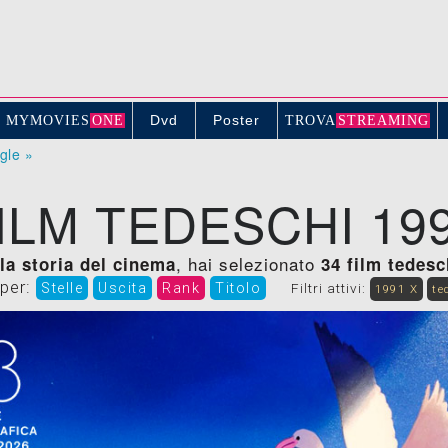
Dvd
Poster
MYMOVIE
S
ONE
TROV
A
STREAMING
ogle »
ILM TEDESCHI 19
, hai selezionato
ella storia del cinema
34 film tedesc
 per:
Stelle
Uscita
Rank
Titolo
Filtri attivi:
1991 X
te