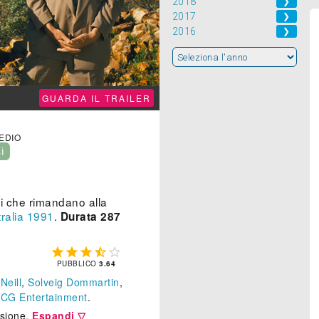
2018
❯
2017
❯
2016
❯
GUARDA IL TRAILER
MEDIO
SÌ
zi che rimandano alla
ralia
1991
.
Durata 287





PUBBLICO
3.64
Neill
,
Solveig Dommartin
,
e
CG Entertainment
.
isione.
Espandi ▽