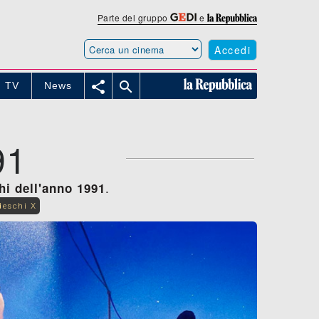
Parte del gruppo
e
Accedi


TV
News
91
.
hi dell'anno 1991
deschi X