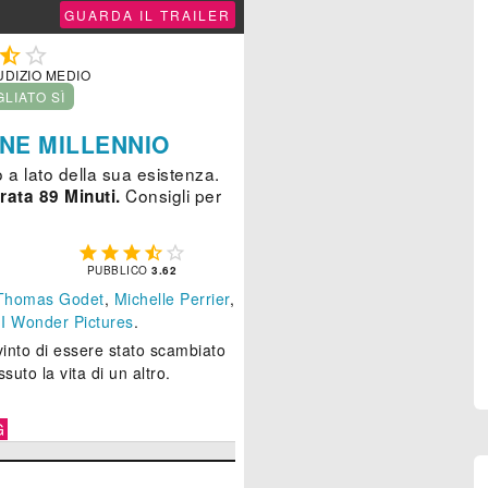
GUARDA IL TRAILER


UDIZIO MEDIO
GLIATO SÌ
INE MILLENNIO
 a lato della sua esistenza.
Consigli per
rata 89 Minuti.





PUBBLICO
3.62
Thomas Godet
,
Michelle Perrier
,
e
I Wonder Pictures
.
nto di essere stato scambiato
suto la vita di un altro.
G