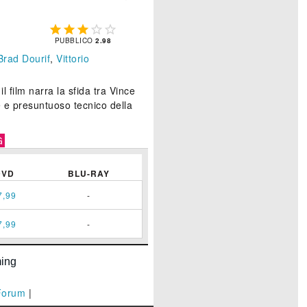





PUBBLICO
2.98
Brad Dourif
,
Vittorio
l film narra la sfida tra Vince
e e presuntuoso tecnico della
G
DVD
BLU-RAY
7,99
-
7,99
-
Forum
|