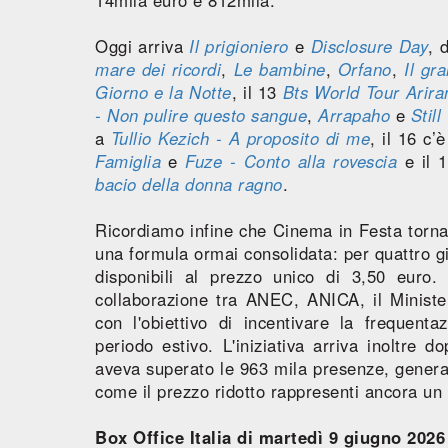
Oggi arriva
Il prigioniero
e
Disclosure Day
, 
mare dei ricordi
,
Le bambine
,
Orfano
,
Il gr
Giorno e la Notte
, il 13
Bts World Tour Arira
- Non pulire questo sangue
,
Arrapaho
e
Stil
a
Tullio Kezich - A proposito di me
, il 16 c’
Famiglia
e
Fuze - Conto alla rovescia
e il 
bacio della donna ragno
.
Ricordiamo infine che Cinema in Festa torna 
una formula ormai consolidata: per quattro gio
disponibili al prezzo unico di 3,50 euro. L
collaborazione tra ANEC, ANICA, il Ministe
con l'obiettivo di incentivare la frequent
periodo estivo. L'iniziativa arriva inoltre d
aveva superato le 963 mila presenze, generan
come il prezzo ridotto rappresenti ancora un f
Box Office Italia di martedì 9 giugno 2026