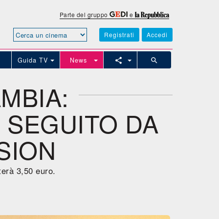
Parte del gruppo
e
Registrati
Accedi
Guida TV
News
MBIA:
 SEGUITO DA
SION
terà 3,50 euro.