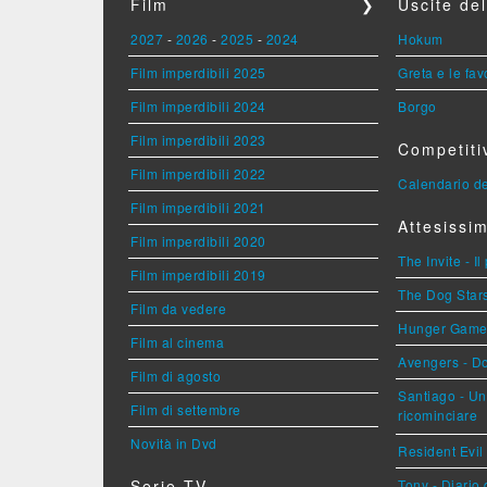
Film
❯
Uscite de
2027
-
2026
-
2025
-
2024
Hokum
Film imperdibili 2025
Greta e le fav
Film imperdibili 2024
Borgo
Film imperdibili 2023
Competiti
Film imperdibili 2022
Calendario de
Film imperdibili 2021
Attesissim
Film imperdibili 2020
The Invite - Il
Film imperdibili 2019
The Dog Stars 
Film da vedere
Hunger Games 
Film al cinema
Avengers - 
Film di agosto
Santiago - U
Film di settembre
ricominciare
Novità in Dvd
Resident Evil
Serie TV
Tony - Diario