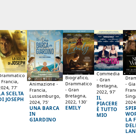
Commedia
Drammatico
Biografico,
Dram
- Gran
- Francia,
Drammatico
Animazione -
- Gi
Bretagna,
2024, 77'
- Gran
Francia,
Fran
2022, 97'
LA SCELTA
Bretagna,
Lussemburgo,
Sing
IL
DI JOSEPH
2022, 130'
2024, 75'
2024
PIACERE
EMILY
UNA BARCA
SPI
È TUTTO
IN
WOR
MIO
GIARDINO
LA 
DEL
LAN