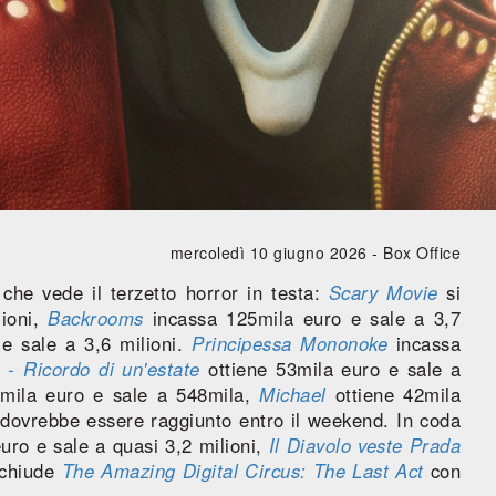
mercoledì 10 giugno 2026 -
Box Office
che vede il terzetto horror in testa:
Scary Movie
si
lioni,
Backrooms
incassa 125mila euro e sale a 3,7
 e sale a 3,6 milioni.
Principessa Mononoke
incassa
- Ricordo di un'estate
ottiene 53mila euro e sale a
mila euro e sale a 548mila,
Michael
ottiene 42mila
e dovrebbe essere raggiunto entro il weekend. In coda
uro e sale a quasi 3,2 milioni,
Il Diavolo veste Prada
 chiude
The Amazing Digital Circus: The Last Act
con