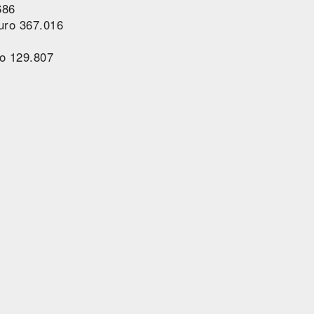
686
uro 367.016
ro 129.807