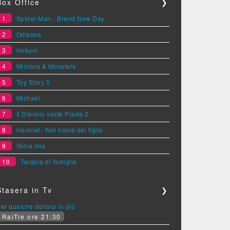
Box Office
❯
1
Spider-Man - Brand New Day
2
Odissea
3
Hokum
4
Minions & Monsters
5
Toy Story 5
6
Michael
7
Il Diavolo veste Prada 2
8
Hamnet - Nel nome del figlio
9
Gioia mia
10
Terapia di famiglia
Stasera in Tv
❯
er qualche dollaro in più
RaiTre ore 21:30