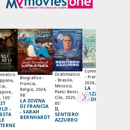
Drammat
- Marocc
2022, 12
IL
CAFTA
BLU
Commedia
Drammatico
matico
- Francia,
Biografico -
- Brasile,
appone,
2024, 101'
Francia,
Messico,
cia,
LA
Belgio, 2024,
Paesi Bassi,
apore,
GAZZA
98'
Cile, 2025,
, 105'
LADRA
LA DIVINA
RIT
85'
DI FRANCIA
IL
LD -
- SARAH
SENTIERO
FESTA
BERNHARDT
AZZURRO
LE
TERNE