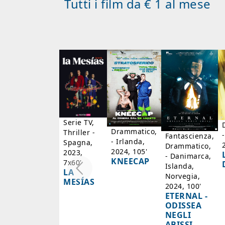
Tutti i film da € 1 al mese
Serie TV,
Drammatico,
Thriller -
Fantascienza,
- Irlanda,
Spagna,
Drammatico,
2024, 105'
2023,
- Danimarca,
KNEECAP
7x60'
Islanda,
LA
Norvegia,
MESÍAS
2024, 100'
ETERNAL -
ODISSEA
NEGLI
ABISSI