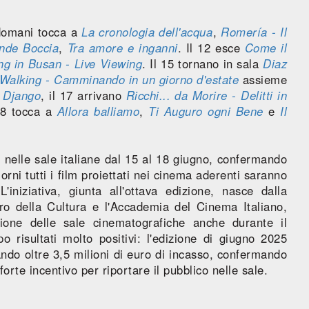
domani tocca a
La cronologia dell'acqua
,
Romería - Il
ande Boccia
,
Tra amore e inganni
. Il 12 esce
Come il
ng in Busan - Live Viewing
. Il 15 tornano in sala
Diaz
l Walking - Camminando in un giorno d'estate
assieme
è
Django
, il 17 arrivano
Ricchi... da Morire - Delitti in
18 tocca a
Allora balliamo
,
Ti Auguro ogni Bene
e
Il
nelle sale italiane dal 15 al 18 giugno, confermando
rni tutti i film proiettati nei cinema aderenti saranno
'iniziativa, giunta all'ottava edizione, nasce dalla
ro della Cultura e l'Accademia del Cinema Italiano,
azione delle sale cinematografiche anche durante il
opo risultati molto positivi: l'edizione di giugno 2025
do oltre 3,5 milioni di euro di incasso, confermando
orte incentivo per riportare il pubblico nelle sale.