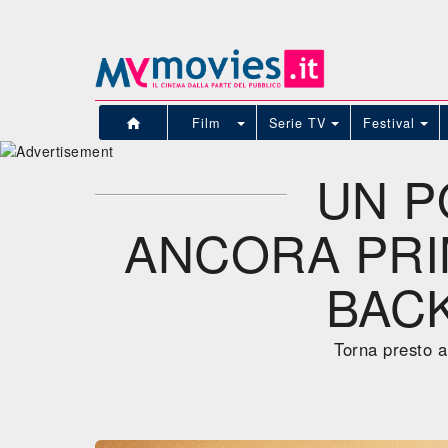
Film
Serie TV
Festival
UN P
ANCORA PRI
BAC
Torna presto a