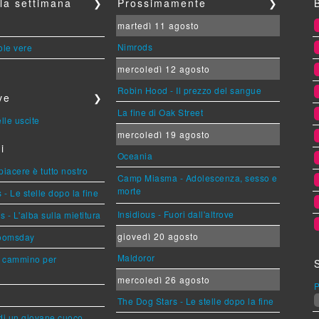
lla settimana
❯
Prossimamente
❯
martedì 11 agosto
Nimrods
ole vere
mercoledì 12 agosto
Robin Hood - Il prezzo del sangue
ve
❯
La fine di Oak Street
lle uscite
mercoledì 19 agosto
i
Oceania
 piacere è tutto nostro
Camp Miasma - Adolescenza, sesso e
morte
- Le stelle dopo la fine
Insidious - Fuori dall'altrove
- L'alba sulla mietitura
giovedì 20 agosto
Doomsday
Maldoror
n cammino per
mercoledì 26 agosto
P
The Dog Stars - Le stelle dopo la fine
 di un giovane cuoco