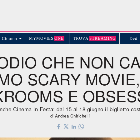
Cinema
Dvd
MYMOVIE
S
ONE
TROV
A
STREAMING
ODIO CHE NON CA
MO SCARY MOVIE,
KROOMS E OBSES
nche Cinema in Festa: dal 15 al 18 giugno il biglietto cos
di Andrea Chirichelli