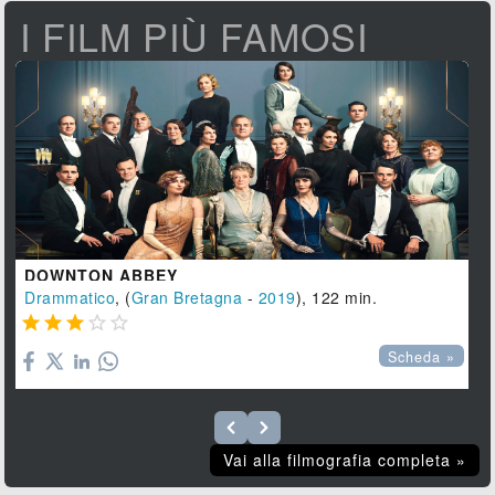
I FILM PIÙ FAMOSI
DOWNTON ABBEY
Drammatico
, (
Gran Bretagna
-
2019
), 122 min.





Scheda »
Vai alla filmografia completa »