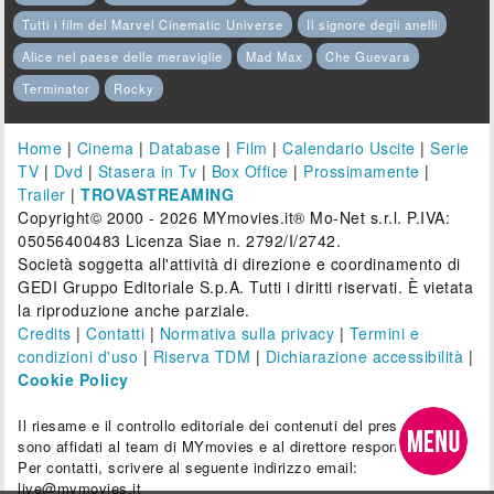
Tutti i film del Marvel Cinematic Universe
Il signore degli anelli
Alice nel paese delle meraviglie
Mad Max
Che Guevara
Terminator
Rocky
Home
|
Cinema
|
Database
|
Film
|
Calendario Uscite
|
Serie
TV
|
Dvd
|
Stasera in Tv
|
Box Office
|
Prossimamente
|
Trailer
|
TROVASTREAMING
Copyright© 2000 - 2026 MYmovies.it® Mo-Net s.r.l. P.IVA:
05056400483 Licenza Siae n. 2792/I/2742.
Società soggetta all'attività di direzione e coordinamento di
GEDI Gruppo Editoriale S.p.A. Tutti i diritti riservati. È vietata
la riproduzione anche parziale.
Credits
|
Contatti
|
Normativa sulla privacy
|
Termini e
condizioni d'uso
|
Riserva TDM
|
Dichiarazione accessibilità
|
Cookie Policy
Il riesame e il controllo editoriale dei contenuti del presente sito
sono affidati al team di MYmovies e al direttore responsabile.
Per contatti, scrivere al seguente indirizzo email:
live@mymovies.it