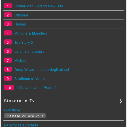
1
Spider-Man - Brand New Day
2
Odissea
3
Hokum
4
Minions & Monsters
5
Toy Story 5
6
Le città di pianura
7
Michael
8
Deep Water - Incubo dagli abissi
9
Sentimental Value
10
Il Diavolo veste Prada 2
Stasera in Tv
❯
Overdrive
Canale 20 ore 21.1
La tempesta perfetta