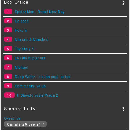
Box Office
❯
1
Spider-Man - Brand New Day
2
Odissea
3
Hokum
4
Minions & Monsters
5
Toy Story 5
6
Le città di pianura
7
Michael
8
Deep Water - Incubo dagli abissi
9
Sentimental Value
10
Il Diavolo veste Prada 2
Stasera in Tv
❯
Overdrive
Canale 20 ore 21.1