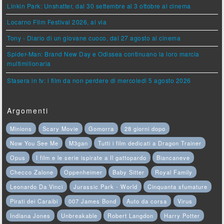
Linkin Park: Unshatter, dal 30 settembre al 3 ottobre al cinema
Locarno Film Festival 2026, al via
Tony - Diario di un giovane cuoco, dal 27 agosto al cinema
Spider-Man: Brand New Day e Odissea continuano la loro marcia
multimilionaria
Stasera in tv: i film da non perdere di mercoledì 5 agosto 2026
Argomenti
Minions
Scary Movie
Gomorra
28 giorni dopo
Now You See Me
M3gan
Tutti i film dedicati a Dragon Trainer
Opus
I film e le serie ispirate a Il gattopardo
Biancaneve
Checco Zalone
Oppenheimer
Baby Sitter
Royal Family
Leonardo Da Vinci
Jurassic Park - World
Cinquanta sfumature
Pirati dei Caraibi
007 James Bond
Auto da corsa
Virus
Indiana Jones
Unbreakable
Robert Langdon
Harry Potter