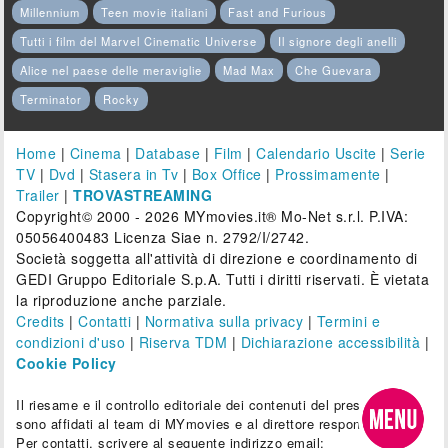
Millennium
Teen movie italiani
Fast and Furious
Tutti i film del Marvel Cinematic Universe
Il signore degli anelli
Alice nel paese delle meraviglie
Mad Max
Che Guevara
Terminator
Rocky
Home
|
Cinema
|
Database
|
Film
|
Calendario Uscite
|
Serie
TV
|
Dvd
|
Stasera in Tv
|
Box Office
|
Prossimamente
|
Trailer
|
TROVASTREAMING
Copyright© 2000 - 2026 MYmovies.it® Mo-Net s.r.l. P.IVA:
05056400483 Licenza Siae n. 2792/I/2742.
Società soggetta all'attività di direzione e coordinamento di
GEDI Gruppo Editoriale S.p.A. Tutti i diritti riservati. È vietata
la riproduzione anche parziale.
Credits
|
Contatti
|
Normativa sulla privacy
|
Termini e
condizioni d'uso
|
Riserva TDM
|
Dichiarazione accessibilità
|
Cookie Policy
Il riesame e il controllo editoriale dei contenuti del presente sito
sono affidati al team di MYmovies e al direttore responsabile.
Per contatti, scrivere al seguente indirizzo email: