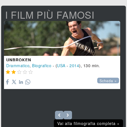
I FILM PIÙ FAMOSI
UNBROKEN
Drammatico
,
Biografico
- (
USA
-
2014
), 130 min.





Scheda »
Vai alla filmografia completa »