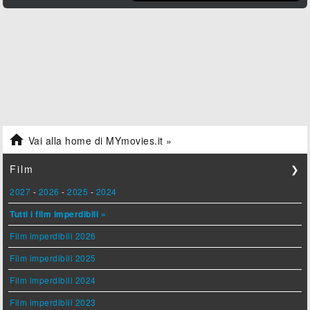

Vai alla home di MYmovies.it »
Film
❯
2027
-
2026
-
2025
-
2024
Tutti i film imperdibili »
Film imperdibili 2026
Film imperdibili 2025
Film imperdibili 2024
Film imperdibili 2023