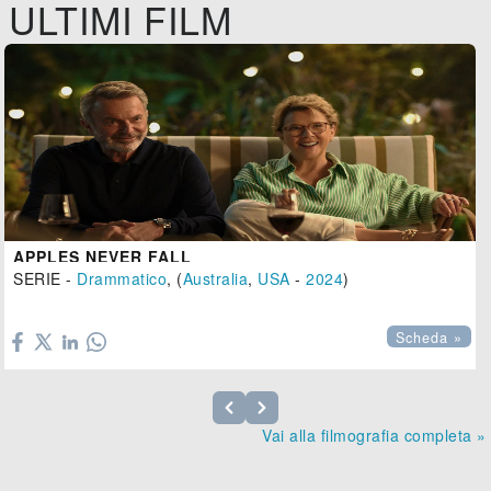
ULTIMI FILM
APPLES NEVER FALL
SERIE -
Drammatico
, (
Australia
,
USA
-
2024
)

Scheda »
Vai alla filmografia completa »