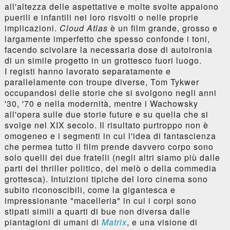
all'altezza delle aspettative e molte svolte appaiono
puerili e infantili nei loro risvolti o nelle proprie
implicazioni.
Cloud Atlas
è un film grande, grosso e
largamente imperfetto che spesso confonde i toni,
facendo scivolare la necessaria dose di autoironia
di un simile progetto in un grottesco fuori luogo.
I registi hanno lavorato separatamente e
parallelamente con troupe diverse, Tom Tykwer
occupandosi delle storie che si svolgono negli anni
'30, '70 e nella modernità, mentre i Wachowsky
all'opera sulle due storie future e su quella che si
svolge nel XIX secolo. Il risultato purtroppo non è
omogeneo e i segmenti in cui l'idea di fantascienza
che permea tutto il film prende davvero corpo sono
solo quelli dei due fratelli (negli altri siamo più dalle
parti del thriller politico, del melò o della commedia
grottesca). Intuizioni tipiche del loro cinema sono
subito riconoscibili, come la gigantesca e
impressionante "macelleria" in cui i corpi sono
stipati simili a quarti di bue non diversa dalle
piantagioni di umani di
Matrix
, e una visione di