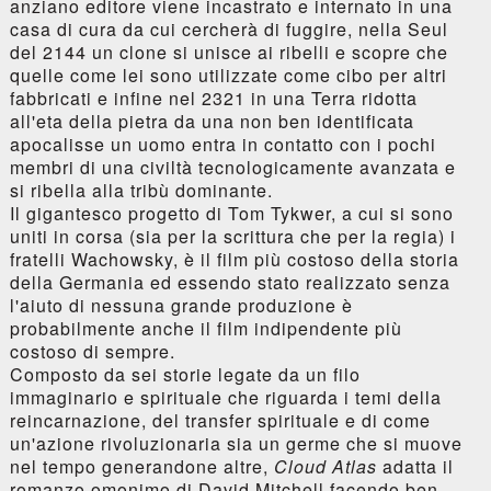
anziano editore viene incastrato e internato in una
casa di cura da cui cercherà di fuggire, nella Seul
del 2144 un clone si unisce ai ribelli e scopre che
quelle come lei sono utilizzate come cibo per altri
fabbricati e infine nel 2321 in una Terra ridotta
all'eta della pietra da una non ben identificata
apocalisse un uomo entra in contatto con i pochi
membri di una civiltà tecnologicamente avanzata e
si ribella alla tribù dominante.
Il gigantesco progetto di Tom Tykwer, a cui si sono
uniti in corsa (sia per la scrittura che per la regia) i
fratelli Wachowsky, è il film più costoso della storia
della Germania ed essendo stato realizzato senza
l'aiuto di nessuna grande produzione è
probabilmente anche il film indipendente più
costoso di sempre.
Composto da sei storie legate da un filo
immaginario e spirituale che riguarda i temi della
reincarnazione, del transfer spirituale e di come
un'azione rivoluzionaria sia un germe che si muove
nel tempo generandone altre,
Cloud Atlas
adatta il
romanzo omonimo di David Mitchell facendo ben