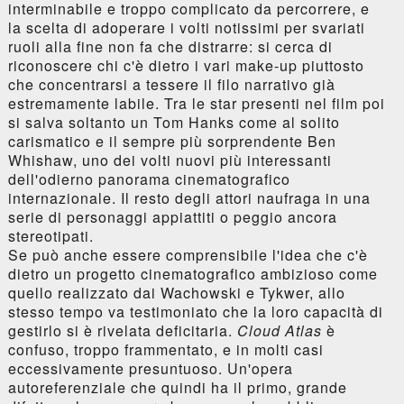
interminabile e troppo complicato da percorrere, e
la scelta di adoperare i volti notissimi per svariati
ruoli alla fine non fa che distrarre: si cerca di
riconoscere chi c'è dietro i vari make-up piuttosto
che concentrarsi a tessere il filo narrativo già
estremamente labile. Tra le star presenti nel film poi
si salva soltanto un Tom Hanks come al solito
carismatico e il sempre più sorprendente Ben
Whishaw, uno dei volti nuovi più interessanti
dell'odierno panorama cinematografico
internazionale. Il resto degli attori naufraga in una
serie di personaggi appiattiti o peggio ancora
stereotipati.
Se può anche essere comprensibile l'idea che c'è
dietro un progetto cinematografico ambizioso come
quello realizzato dai Wachowski e Tykwer, allo
stesso tempo va testimoniato che la loro capacità di
gestirlo si è rivelata deficitaria.
Cloud Atlas
è
confuso, troppo frammentato, e in molti casi
eccessivamente presuntuoso. Un'opera
autoreferenziale che quindi ha il primo, grande