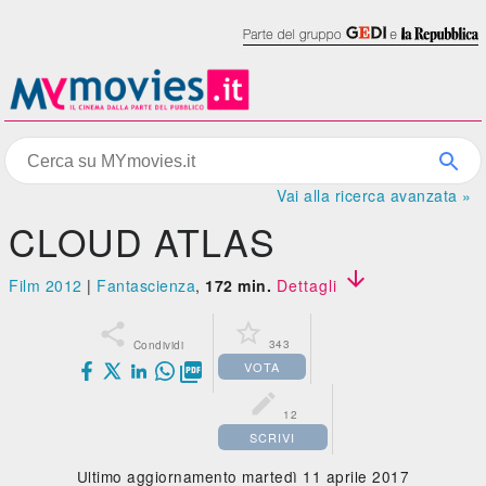
Vai alla ricerca avanzata »
CLOUD ATLAS

Film 2012
|
Fantascienza
,
172 min.
Dettagli


343
Condividi
VOTA


12
SCRIVI
Ultimo aggiornamento martedì 11 aprile 2017