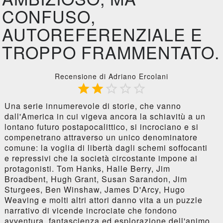
CONFUSO,
AUTOREFERENZIALE E
TROPPO FRAMMENTATO.
Recensione di Adriano Ercolani





Una serie innumerevole di storie, che vanno
dall'America in cui vigeva ancora la schiavitù a un
lontano futuro postapocalittico, si incrociano e si
compenetrano attraverso un unico denominatore
comune: la voglia di libertà dagli schemi soffocanti
e repressivi che la società circostante impone ai
protagonisti. Tom Hanks, Halle Berry, Jim
Broadbent, Hugh Grant, Susan Sarandon, Jim
Sturgees, Ben Winshaw, James D'Arcy, Hugo
Weaving e molti altri attori danno vita a un puzzle
narrativo di vicende incrociate che fondono
avventura, fantascienza ed esplorazione dell'animo