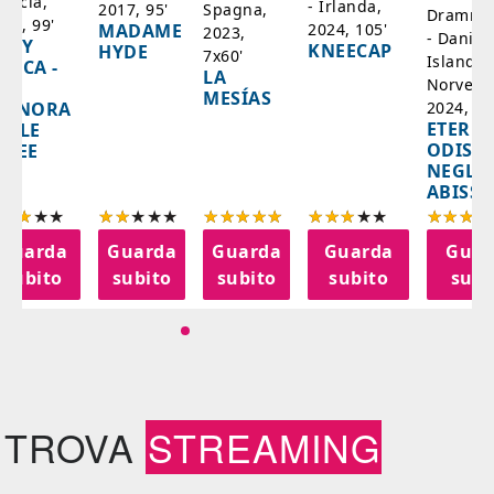
rancia,
- Irlanda,
Spagna,
2017, 95'
Drammat
025, 99'
2024, 105'
MADAME
2023,
- Danim
ADY
KNEECAP
HYDE
7x60'
Islanda,
AZCA -
LA
Norvegi
A
MESÍAS
IGNORA
2024, 10
ETERNA
ELLE
ODISS
INEE
NEGLI
ABISSI
Guarda
Guarda
Guarda
Guarda
Guar
subito
subito
subito
subito
subi
TROVA
STREAMING