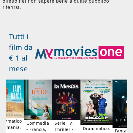
difetto nel non sapere bene a quale pubblico
riferirsi.
Tutti i
film da
€ 1 al
mese
rammatico
Serie TV,
Commedia
 Germania,
Drammatico,
Thriller -
- Francia,
Fantasci