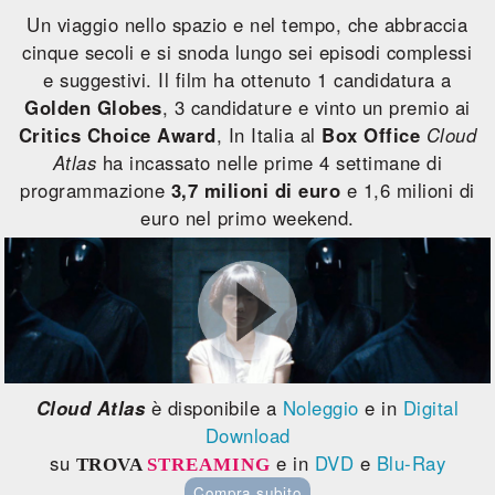
Un viaggio nello spazio e nel tempo, che abbraccia
cinque secoli e si snoda lungo sei episodi complessi
e suggestivi. Il film ha ottenuto 1 candidatura a
Golden Globes
, 3 candidature e vinto un premio ai
Critics Choice Award
, In Italia al
Box Office
Cloud
Atlas
ha incassato nelle prime 4 settimane di
programmazione
3,7 milioni di euro
e 1,6 milioni di
euro nel primo weekend.
Cloud Atlas
è disponibile a
Noleggio
e in
Digital
Download
su
e in
DVD
e
Blu-Ray
TROVA
STREAMING
Compra subito