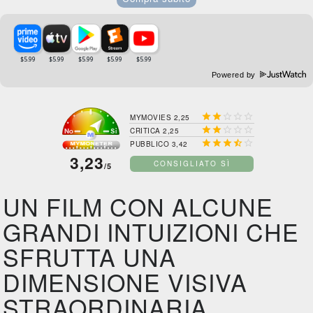
Powered by





MYMOVIES 2,25





CRITICA 2,25





PUBBLICO 3,42
3,23
CONSIGLIATO SÌ
/5
UN FILM CON ALCUNE
GRANDI INTUIZIONI CHE
SFRUTTA UNA
DIMENSIONE VISIVA
STRAORDINARIA.