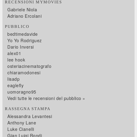
RECENSIONI MYMOVIES
Gabriele Niola
Adriano Ercolani
PUBBLICO
bedtimedavide
Yo Yo Rodriguez
Dario Inversi
alex01
lee hook
osteriacinematografo
chiaramodonesi
lisadp
eaglefly
uomoragno95
Vedi tutte le recensioni del pubblico »
RASSEGNA STAMPA
Alessandra Levantesi
Anthony Lane
Luke Cianelli
Gian Luigi Rondi