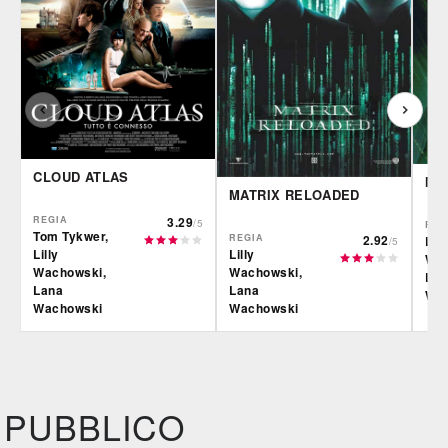
CLOUD ATLAS
MA
MATRIX RELOADED
REGIA
3.29
/5
REG
Tom Tykwer,
REGIA
2.92
Lill
/5
Lilly
Lilly
Wac
Wachowski,
Wachowski,
Lan
Lana
Lana
Wac
Wachowski
Wachowski
IBS
IBS
IBS
DVD
BR
DVD
BR
Feltrinelli
Feltrinelli
Felt
DVD
DVD
PUBBLICO