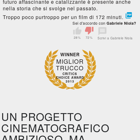
futuro affascinante e catalizzante è presente anche
nella storia che si svolge nel passato.

Troppo poco purtroppo per un film di 172 minuti.
Sei d'accordo con
Gabriele Niola?
28%
72%
Scrivi a Gabriele Niola
WINNER
MIGLIOR
TRUCCO
CRITICS
CHOICE AWARD
2013
UN PROGETTO
CINEMATOGRAFICO
AMBIZIOSO, MA