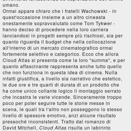
umano.
Ormai appare chiaro che i fratelli Wachowski - in
quest'occasione insieme a un altro cineasta
onestamente sopravvalutato come Tom Tykwer -
hanno deciso di procedere nella loro carriera
lanciandosi in progetti sempre più rischiosi, sia per
quanto riguarda il budget che nella collocazione
all'interno di un mercato cinematografico ormai
fortemente selettivo e categorico. Ecco che allora
Cloud Atlas si presenta come la loro "summa", e per
quanto affascinante rappresenta anche tutto quello
che non funziona in questa idea di cinema. Nulla
infatti giustifica, a livello sia narrativo che estetico,
le due ore e tre quarti di durata di un prodotto che
ha come unico collante logico il montaggio serrato
che incastra le varie vicende. Sinceramente troppo
poco per poter seguire tutte le storie messe in
scena, le quali tra l'altro non posseggono lo stesso
livello di spessore emotivo, anzi alcune risultato
pressoché inconsistenti. Tratto dal romanzo di
David Mitchell,
Cloud Atlas
risulta un labirinto