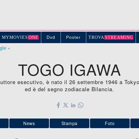
Dvd
Poster
MYMOVIE
S
ONE
TROV
A
STREAMING
ogle »
TOGO IGAWA
uttore esecutivo, è nato il 26 settembre 1946 a Toky
ed è del segno zodiacale Bilancia.
News
Stampa
Foto