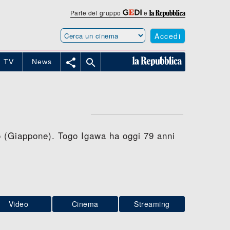
Parte del gruppo
e
Accedi


TV
News
o (Giappone). Togo Igawa ha oggi 79 anni
Video
Cinema
Streaming