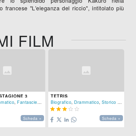
are lo splendido personaggio Kakuro nella
francese "L'eleganza del riccio", intitolato più
MI FILM
 STAGIONE 3
TETRIS
matico
,
Fantascienza
,
Fantasy
Biografico
- (
USA
,
Drammatico
-
2024
)
,
Storico
- (
USA
-
TH





SE
Scheda »
Scheda »
