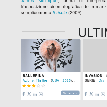
James McTeigue
, prima di interpret
trasposizione cinematografica del romanzo 
semplicemente
(2009).
Il riccio
ULTI
BALLERINA
INVASION -
Azione
,
Thriller
- (
USA
-
2025
), 125 min.
SERIE -
Dram






Scheda »