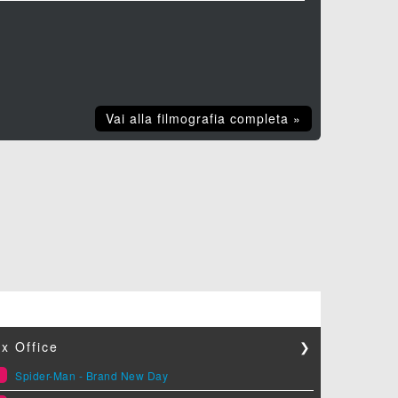
Vai alla filmografia completa »
x Office
❯
1
Spider-Man - Brand New Day