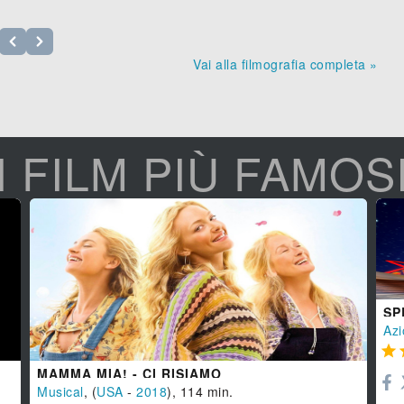
Vai alla filmografia completa »
I FILM PIÙ FAMOS
SP
Azi

MAMMA MIA! - CI RISIAMO
Musical
, (
USA
-
2018
), 114 min.