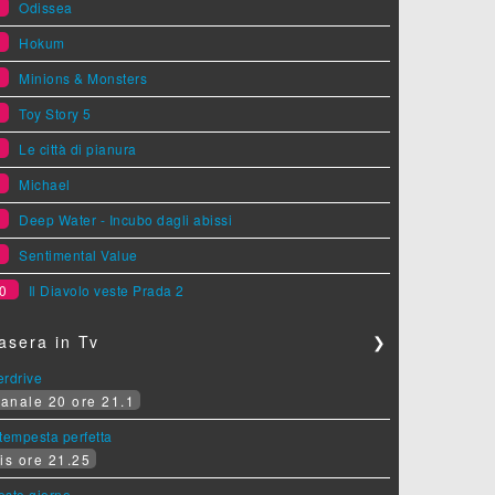
2
Odissea
3
Hokum
4
Minions & Monsters
5
Toy Story 5
6
Le città di pianura
7
Michael
8
Deep Water - Incubo dagli abissi
9
Sentimental Value
0
Il Diavolo veste Prada 2
asera in Tv
❯
erdrive
anale 20 ore 21.1
tempesta perfetta
is ore 21.25
sesto giorno