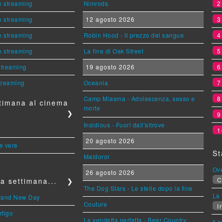
n streaming
Nimrods
n streaming
12 agosto 2026
n streaming
Robin Hood - Il prezzo del sangue
n streaming
La fine di Oak Street
 streaming
19 agosto 2026
streaming
Oceania
Camp Miasma - Adolescenza, sesso e
timana al cinema
morte
❯
Insidious - Fuori dall'altrove
1
20 agosto 2026
le vere
St
Maldoror
Ov
26 agosto 2026
C
a settimana...
❯
The Dog Stars - Le stelle dopo la fine
La 
Brand New Day
Couture
Ir
rtigo
La vendetta perfetta - Bear Country
Il 