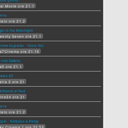
ai Movie ore 21.1
eria
ielo ore 21.2
ic in the Moonlight
wenty Seven ore 21.1
more bugiardo - Gone Girl
a7Cinema ore 21.15
e mio fratello
a5 ore 21.1
iders 3D
alia 2 ore 21
rimonio al Sud
ine34 ore 21
eria
ielo ore 21.2
pin - Notturno a Parigi
ky Cinema 1 ore 22.55