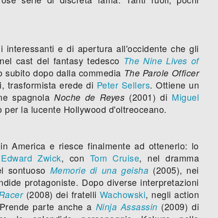
i interessanti e di apertura all'occidente che gli
 nel cast del fantasy tedesco
The Nine Lives of
to subito dopo dalla commedia
The Parole Officer
i, trasformista erede di
Peter Sellers
. Ottiene un
ione spagnola
(2001) di
Miguel
Noche de Reyes
io per la lucente Hollywood d'oltreoceano.
in America e riesce finalmente ad ottenerlo: lo
i
Edward Zwick
, con
Tom Cruise
, nel dramma
el sontuoso
(2005), nei
Memorie di una geisha
ndide protagoniste. Dopo diverse interpretazioni
(2008) dei fratelli
Wachowski
, negli action
Racer
 Prende parte anche a
(2009) di
Ninja Assassin