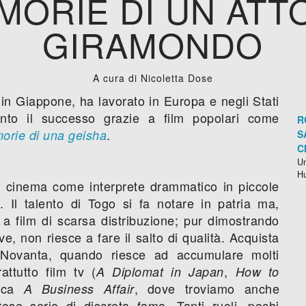
MORIE DI UN ATT
GIRAMONDO
A cura di Nicoletta Dose
in Giappone, ha lavorato in Europa e negli Stati
unto il successo grazie a film popolari come
R
.
orie di una geisha
S
C
Un
H
l cinema come interprete drammatico in piccole
 Il talento di Togo si fa notare in patria ma,
o a film di scarsa distribuzione; pur dimostrando
ve, non riesce a fare il salto di qualità. Acquista
i Novanta, quando riesce ad accumulare molti
rattutto film tv (
,
A Diplomat in Japan
How to
tica
, dove troviamo anche
A Business Affair
ose serie di discreta fama. Tanti ruoli, pochi