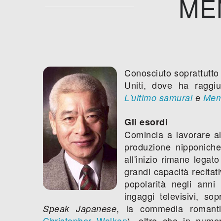
ME
Conosciuto soprattutto 
Uniti, dove ha raggi
e
L'ultimo samurai
Mem
Gli esordi
Comincia a lavorare a
produzione nipponiche.
all'inizio rimane legat
grandi capacità recitati
popolarità negli ann
ingaggi televisivi, sop
, la commedia roman
Speak Japanese
Christopher Walken
), oltre che in numer