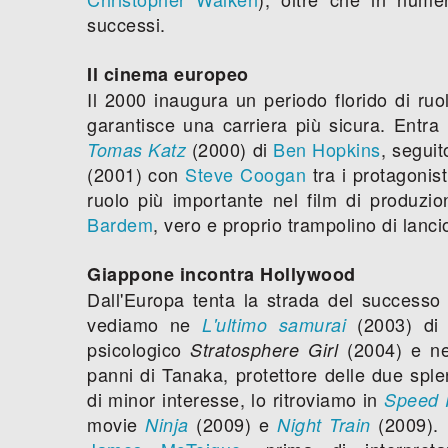
successi.
Il cinema europeo
Il 2000 inaugura un periodo florido di ruol
garantisce una carriera più sicura. Entra
(2000) di
Ben Hopkins
, segui
Tomas Katz
(2001) con
Steve Coogan
tra i protagonist
ruolo più importante nel film di produz
Bardem
, vero e proprio trampolino di lanc
Giappone incontra Hollywood
Dall'Europa tenta la strada del successo 
vediamo ne
(2003) d
L'ultimo samurai
psicologico
(2004) e n
Stratosphere Girl
panni di Tanaka, protettore delle due sple
di minor interesse, lo ritroviamo in
Speed 
movie
(2009) e
(2009).
Ninja
Night Train