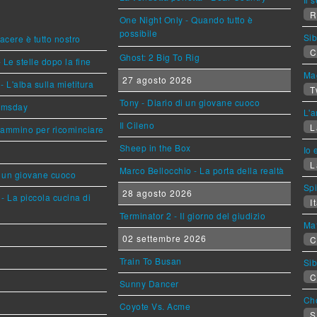
R
One Night Only - Quando tutto è
possibile
Sib
piacere è tutto nostro
C
Ghost: 2 Big To Rig
 Le stelle dopo la fine
Mag
27 agosto 2026
L'alba sulla mietitura
T
Tony - Diario di un giovane cuoco
omsday
L'a
Il Cileno
L
cammino per ricominciare
Sheep in the Box
Io 
L
Marco Bellocchio - La porta della realtà
i un giovane cuoco
Sp
28 agosto 2026
- La piccola cucina di
It
Terminator 2 - Il giorno del giudizio
Mat
02 settembre 2026
C
Train To Busan
Sib
C
Sunny Dancer
Cho
Coyote Vs. Acme
S