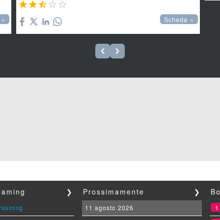





 »
Scheda »
reaming
❯
Prossimamente
❯
Bo
streaming
11 agosto 2026