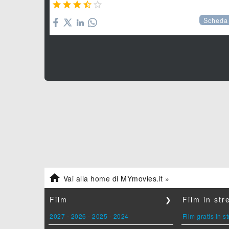





Scheda

Vai alla home di MYmovies.it »
Film
❯
Film in st
2027
-
2026
-
2025
-
2024
Film gratis in 