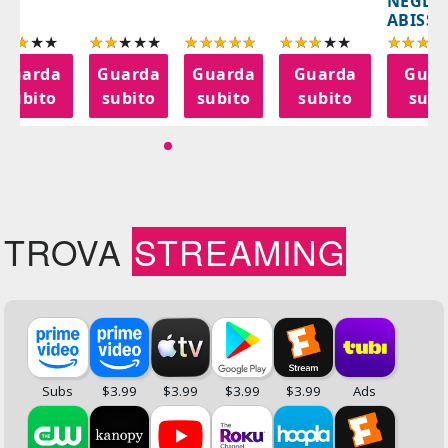
NEGLI
ABISSI
Guarda
Guarda
Guarda
Guarda
Guar
subito
subito
subito
subito
subi
TROVA
STREAMING