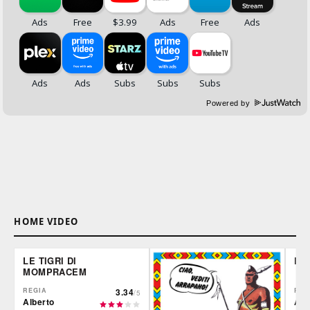
Powered by
HOME VIDEO
LE TIGRI DI
DE
MOMPRACEM
REGIA
3.34
REG
/5
Alberto
Ale