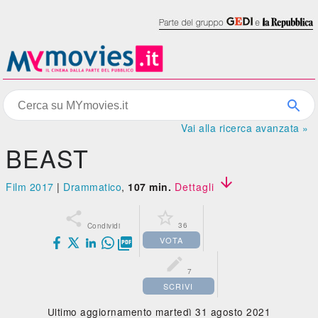
Vai alla ricerca avanzata »
BEAST

Film 2017
|
Drammatico
,
107 min.
Dettagli


36
Condividi
VOTA


7
SCRIVI
Ultimo aggiornamento martedì 31 agosto 2021