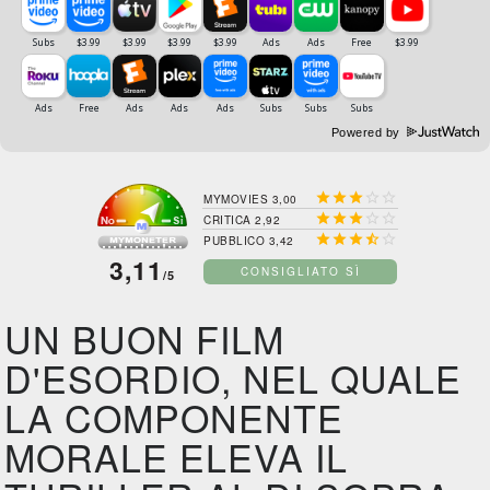
Powered by





MYMOVIES 3,00





CRITICA 2,92





PUBBLICO 3,42
3,11
CONSIGLIATO SÌ
/5
UN BUON FILM
D'ESORDIO, NEL QUALE
LA COMPONENTE
MORALE ELEVA IL