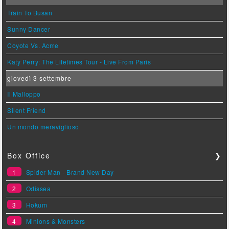
Train To Busan
Sunny Dancer
Coyote Vs. Acme
Katy Perry: The Lifetimes Tour - Live From Paris
giovedì 3 settembre
Il Malloppo
Silent Friend
Un mondo meraviglioso
Box Office
❯
1
Spider-Man - Brand New Day
2
Odissea
3
Hokum
4
Minions & Monsters