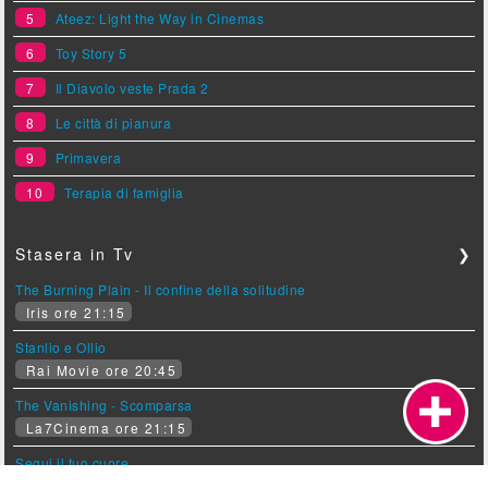
5
Ateez: Light the Way in Cinemas
6
Toy Story 5
7
Il Diavolo veste Prada 2
8
Le città di pianura
9
Primavera
10
Terapia di famiglia
Stasera in Tv
❯
The Burning Plain - Il confine della solitudine
Iris ore 21:15
Stanlio e Ollio
Rai Movie ore 20:45
The Vanishing - Scomparsa
La7Cinema ore 21:15
Segui il tuo cuore
La5 ore 21:10