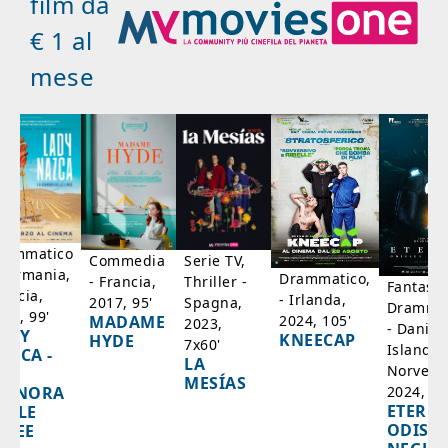
film da
€ 1 al
mese
rammatico
Serie TV,
Commedia
 Germania,
Drammatico,
Thriller -
- Francia,
Fantasci
rancia,
- Irlanda,
Spagna,
2017, 95'
Drammat
025, 99'
2024, 105'
MADAME
2023,
- Danim
ADY
KNEECAP
HYDE
7x60'
Islanda,
AZCA -
LA
Norvegi
A
MESÍAS
IGNORA
2024, 10
ETERNA
ELLE
ODISS
INEE