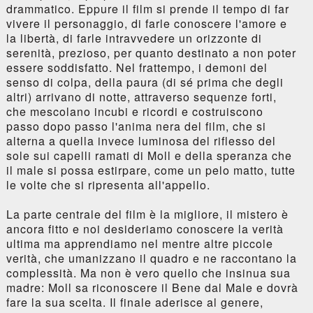
drammatico. Eppure il film si prende il tempo di far
vivere il personaggio, di farle conoscere l'amore e
la libertà, di farle intravvedere un orizzonte di
serenità, prezioso, per quanto destinato a non poter
essere soddisfatto. Nel frattempo, i demoni del
senso di colpa, della paura (di sé prima che degli
altri) arrivano di notte, attraverso sequenze forti,
che mescolano incubi e ricordi e costruiscono
passo dopo passo l'anima nera del film, che si
alterna a quella invece luminosa del riflesso del
sole sui capelli ramati di Moll e della speranza che
il male si possa estirpare, come un pelo matto, tutte
le volte che si ripresenta all'appello.
La parte centrale del film è la migliore, il mistero è
ancora fitto e noi desideriamo conoscere la verità
ultima ma apprendiamo nel mentre altre piccole
verità, che umanizzano il quadro e ne raccontano la
complessità. Ma non è vero quello che insinua sua
madre: Moll sa riconoscere il Bene dal Male e dovrà
fare la sua scelta. Il finale aderisce al genere,