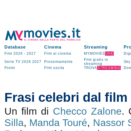
Database
Cinema
Streaming
Pr
Film 2026
-
2027
Film al cinema
MYMOVIES
ONE
Digi
Film gratis in
Serie TV
2026
2027
Prossimamente
Sky
streaming
Premi
Film uscita
TROVA
STREAMING
Dom
Frasi celebri dal film
Un film di
Checco Zalone
.
Silla
,
Manda Touré
,
Nassor 