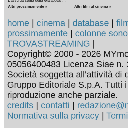
L'assurda storia della Gialappa's ...
Altri prossimamente »
Altri film al cinema »
home
|
cinema
|
database
|
fil
prossimamente
|
colonne sono
TROVASTREAMING
|
Copyright© 2000 - 2026 MYmov
05056400483 Licenza Siae n. 
Società soggetta all'attività d
Gruppo Editoriale S.p.A. Tutti i d
riproduzione anche parziale.
credits
|
contatti
|
redazione@m
Normativa sulla privacy
|
Termi