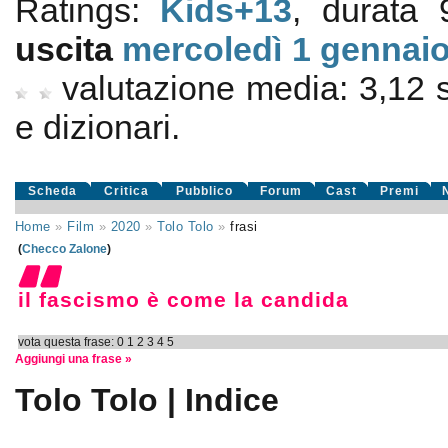
Ratings:
Kids+13
, durata 
uscita
mercoledì 1
gennaio
valutazione media:
3,12
e dizionari.
Scheda
Critica
Pubblico
Forum
Cast
Premi
Home
»
Film
»
2020
»
Tolo Tolo
»
frasi
(
Checco Zalone
)
il fascismo è come la candida
vota questa frase:
0
1
2
3
4
5
Aggiungi una frase »
Tolo Tolo | Indice