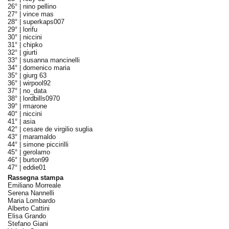
26° |
nino pellino
27° |
vince mas
28° |
superkaps007
29° |
lorifu
30° |
niccini
31° |
chipko
32° |
giurti
33° |
susanna mancinelli
34° |
domenico maria
35° |
giurg 63
36° |
wirpool92
37° |
no_data
38° |
lordbills0970
39° |
rmarone
40° |
niccini
41° |
asia
42° |
cesare de virgilio suglia
43° |
maramaldo
44° |
simone piccirilli
45° |
gerolamo
46° |
burton99
47° |
eddie01
Rassegna stampa
Emiliano Morreale
Serena Nannelli
Maria Lombardo
Alberto Cattini
Elisa Grando
Stefano Giani