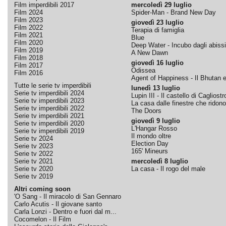
Film imperdibili 2017
mercoledì 29 luglio
Film 2024
Spider-Man - Brand New Day
Film 2023
giovedì 23 luglio
Film 2022
Terapia di famiglia
Film 2021
Blue
Film 2020
Deep Water - Incubo dagli abissi
Film 2019
A New Dawn
Film 2018
giovedì 16 luglio
Film 2017
Odissea
Film 2016
Agent of Happiness - Il Bhutan e 
Tutte le serie tv imperdibili
lunedì 13 luglio
Serie tv imperdibili 2024
Lupin III - Il castello di Cagliostr
Serie tv imperdibili 2023
La casa dalle finestre che ridono
Serie tv imperdibili 2022
The Doors
Serie tv imperdibili 2021
giovedì 9 luglio
Serie tv imperdibili 2020
L'Hangar Rosso
Serie tv imperdibili 2019
Il mondo oltre
Serie tv 2024
Election Day
Serie tv 2023
165' Mineurs
Serie tv 2022
Serie tv 2021
mercoledì 8 luglio
Serie tv 2020
La casa - Il rogo del male
Serie tv 2019
Altri coming soon
'O Sang - Il miracolo di San Gennaro
Carlo Acutis - Il giovane santo
Carla Lonzi - Dentro e fuori dal m...
Cocomelon - Il Film