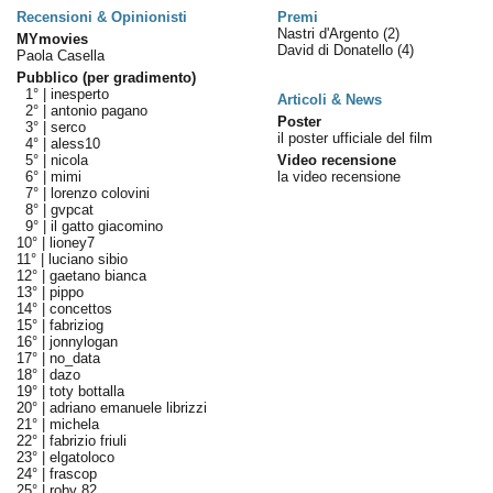
Recensioni & Opinionisti
Premi
Nastri d'Argento
(2)
MYmovies
David di Donatello
(4)
Paola Casella
Pubblico (per gradimento)
1° |
inesperto
Articoli & News
2° |
antonio pagano
Poster
3° |
serco
il poster ufficiale del film
4° |
aless10
5° |
nicola
Video recensione
6° |
mimi
la video recensione
7° |
lorenzo colovini
8° |
gvpcat
9° |
il gatto giacomino
10° |
lioney7
11° |
luciano sibio
12° |
gaetano bianca
13° |
pippo
14° |
concettos
15° |
fabriziog
16° |
jonnylogan
17° |
no_data
18° |
dazo
19° |
toty bottalla
20° |
adriano emanuele librizzi
21° |
michela
22° |
fabrizio friuli
23° |
elgatoloco
24° |
frascop
25° |
roby 82