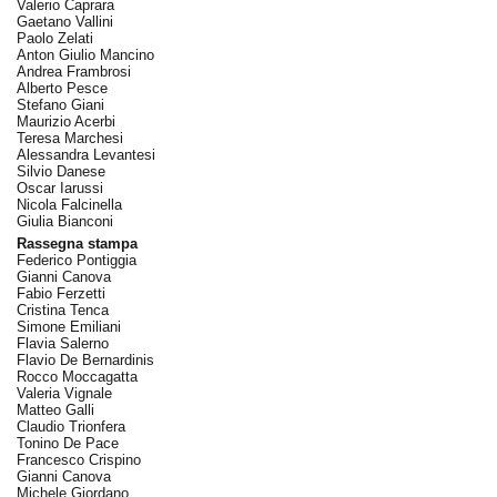
Valerio Caprara
Gaetano Vallini
Paolo Zelati
Anton Giulio Mancino
Andrea Frambrosi
Alberto Pesce
Stefano Giani
Maurizio Acerbi
Teresa Marchesi
Alessandra Levantesi
Silvio Danese
Oscar Iarussi
Nicola Falcinella
Giulia Bianconi
Rassegna stampa
Federico Pontiggia
Gianni Canova
Fabio Ferzetti
Cristina Tenca
Simone Emiliani
Flavia Salerno
Flavio De Bernardinis
Rocco Moccagatta
Valeria Vignale
Matteo Galli
Claudio Trionfera
Tonino De Pace
Francesco Crispino
Gianni Canova
Michele Giordano