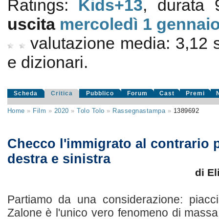
Ratings:
Kids+13
, durata 
uscita
mercoledì 1
gennaio
valutazione media:
3,12
e dizionari.
Scheda
Critica
Pubblico
Forum
Cast
Premi
Home
»
Film
»
2020
»
Tolo Tolo
»
Rassegnastampa
»
1389692
Checco l'immigrato al contrario 
destra e sinistra
di E
Partiamo da una considerazione: piac
Zalone è l'unico vero fenomeno di massa 