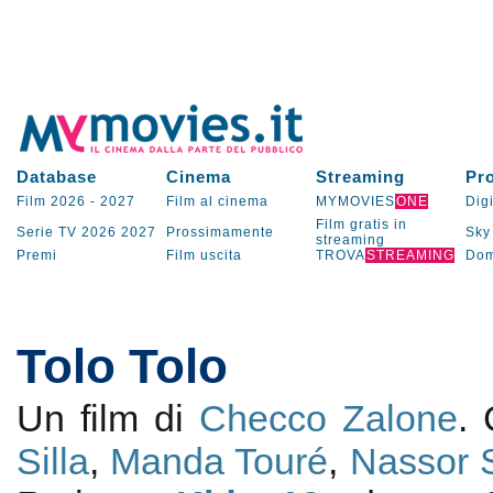
Database
Cinema
Streaming
Pr
Film 2026
-
2027
Film al cinema
MYMOVIES
ONE
Digi
Film gratis in
Serie TV
2026
2027
Prossimamente
Sky
streaming
Premi
Film uscita
TROVA
STREAMING
Dom
Tolo Tolo
Un film di
Checco Zalone
.
Silla
,
Manda Touré
,
Nassor 