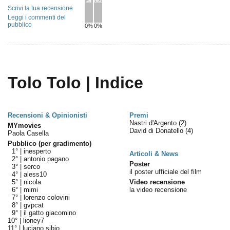
Sì
No
Scrivi la tua recensione
Leggi i commenti del
pubblico
0%
0%
Tolo Tolo | Indice
Recensioni & Opinionisti
Premi
Nastri d'Argento
(2)
MYmovies
David di Donatello
(4)
Paola Casella
Pubblico (per gradimento)
1° |
inesperto
Articoli & News
2° |
antonio pagano
Poster
3° |
serco
il poster ufficiale del film
4° |
aless10
5° |
nicola
Video recensione
6° |
mimi
la video recensione
7° |
lorenzo colovini
8° |
gvpcat
9° |
il gatto giacomino
10° |
lioney7
11° |
luciano sibio