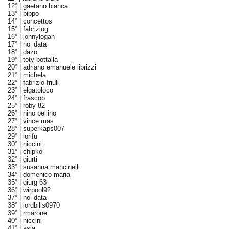
12° |
gaetano bianca
13° |
pippo
14° |
concettos
15° |
fabriziog
16° |
jonnylogan
17° |
no_data
18° |
dazo
19° |
toty bottalla
20° |
adriano emanuele librizzi
21° |
michela
22° |
fabrizio friuli
23° |
elgatoloco
24° |
frascop
25° |
roby 82
26° |
nino pellino
27° |
vince mas
28° |
superkaps007
29° |
lorifu
30° |
niccini
31° |
chipko
32° |
giurti
33° |
susanna mancinelli
34° |
domenico maria
35° |
giurg 63
36° |
wirpool92
37° |
no_data
38° |
lordbills0970
39° |
rmarone
40° |
niccini
41° |
asia