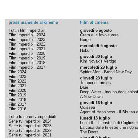
prossimamente al cinema
Film al cinema
Tutti i film imperdibili
giovedì 6 agosto
Film imperdibili 2024
Greta e le favole vere
Film imperdibili 2023
Borgo
Film imperdibili 2022
mercoledì 5 agosto
Film imperdibili 2021
Hokum
Film imperdibili 2020
giovedì 30 luglio
Film imperdibili 2019
Kim Novak's Vertigo
Film imperdibili 2018
Film imperdibili 2017
mercoledì 29 luglio
Film 2024
Spider-Man - Brand New Day
Film 2023
giovedì 23 luglio
Film 2022
Terapia di famiglia
Film 2021
Blue
Film 2020
Deep Water - Incubo dagli abissi
Film 2019
A New Dawn
Film 2018
giovedì 16 luglio
Film 2017
Odissea
Film 2016
Agent of Happiness - Il Bhutan e 
Tutte le serie tv imperdibili
lunedì 13 luglio
Serie tv imperdibili 2024
Lupin III - Il castello di Cagliostr
Serie tv imperdibili 2023
La casa dalle finestre che ridono
Serie tv imperdibili 2022
The Doors
Serie tv imperdibili 2021