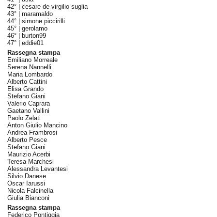
42° |
cesare de virgilio suglia
43° |
maramaldo
44° |
simone piccirilli
45° |
gerolamo
46° |
burton99
47° |
eddie01
Rassegna stampa
Emiliano Morreale
Serena Nannelli
Maria Lombardo
Alberto Cattini
Elisa Grando
Stefano Giani
Valerio Caprara
Gaetano Vallini
Paolo Zelati
Anton Giulio Mancino
Andrea Frambrosi
Alberto Pesce
Stefano Giani
Maurizio Acerbi
Teresa Marchesi
Alessandra Levantesi
Silvio Danese
Oscar Iarussi
Nicola Falcinella
Giulia Bianconi
Rassegna stampa
Federico Pontiggia