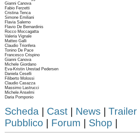
Gianni Canova
Fabio Ferzetti
Cristina Tenca
Simone Emiliani
Flavia Salerno
Flavio De Bernardinis
Rocco Moccagatta
Valeria Vignale
Matteo Galli
Claudio Trionfera
Tonino De Pace
Francesco Crispino
Gianni Canova
Michele Giordano
Eva-Kristin Urestad Pedersen
Daniela Ceselli
Filiberto Molossi
Claudio Casazza
Massimo Lastrucci
Michele Anselmi
Daria Pomponio
Scheda
|
Cast
|
News
|
Trailer
Pubblico
|
Forum
|
Shop
|