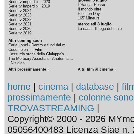
giovedì 9 luglio
Serie tv imperdibili 2020
L'Hangar Rosso
Serie tv imperdibili 2019
Il mondo oltre
Serie tv 2024
Election Day
Serie tv 2023
165' Mineurs
Serie tv 2022
Serie tv 2021
mercoledì 8 luglio
Serie tv 2020
La casa - Il rogo del male
Serie tv 2019
Altri coming soon
Carla Lonzi - Dentro e fuori dal m...
Cocomelon - Il Film
L'assurda storia della Gialappa's ...
The Mortuary Assistant - Anatomia ...
I Nisidiani
Altri prossimamente »
Altri film al cinema »
home
|
cinema
|
database
|
fil
prossimamente
|
colonne sono
TROVASTREAMING
|
Copyright© 2000 - 2026 MYmov
05056400483 Licenza Siae n. 