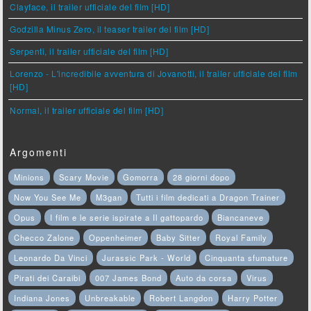
Clayface, il trailer ufficiale del film [HD]
Godzilla Minus Zero, il teaser trailer del film [HD]
Serpenti, il trailer ufficiale del film [HD]
Lorenzo - L'incredibile avventura di Jovanotti, il trailer ufficiale del film
[HD]
Normal, il trailer ufficiale del film [HD]
Argomenti
Minions
Scary Movie
Gomorra
28 giorni dopo
Now You See Me
M3gan
Tutti i film dedicati a Dragon Trainer
Opus
I film e le serie ispirate a Il gattopardo
Biancaneve
Checco Zalone
Oppenheimer
Baby Sitter
Royal Family
Leonardo Da Vinci
Jurassic Park - World
Cinquanta sfumature
Pirati dei Caraibi
007 James Bond
Auto da corsa
Virus
Indiana Jones
Unbreakable
Robert Langdon
Harry Potter