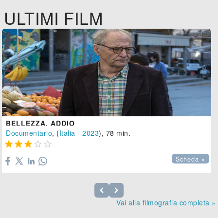
ULTIMI FILM
BELLEZZA, ADDIO
Documentario
, (
Italia
-
2023
), 78 min.





Scheda »
Vai alla filmografia completa »