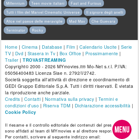
Millennium
Teen movie italiani
Fast and Furious
Tutti i film del Marvel Cinematic Universe
Il signore degli anelli
Alice nel paese delle meraviglie
Mad Max
Che Guevara
Terminator
Rocky
Home
|
Cinema
|
Database
|
Film
|
Calendario Uscite
|
Serie
TV
|
Dvd
|
Stasera in Tv
|
Box Office
|
Prossimamente
|
Trailer
|
TROVASTREAMING
Copyright© 2000 - 2026 MYmovies.it® Mo-Net s.r.l. P.IVA:
05056400483 Licenza Siae n. 2792/I/2742.
Società soggetta all'attività di direzione e coordinamento di
GEDI Gruppo Editoriale S.p.A. Tutti i diritti riservati. È vietata
la riproduzione anche parziale.
Credits
|
Contatti
|
Normativa sulla privacy
|
Termini e
condizioni d'uso
|
Riserva TDM
|
Dichiarazione accessibilità
|
Cookie Policy
Il riesame e il controllo editoriale dei contenuti del presente sito
sono affidati al team di MYmovies e al direttore responsabile.
Per contatti, scrivere al seguente indirizzo email: