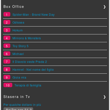
Box Office
❯
1
Spider-Man - Brand New Day
2
Odissea
3
Hokum
4
Minions & Monsters
5
Toy Story 5
6
Michael
7
Il Diavolo veste Prada 2
8
Hamnet - Nel nome del figlio
9
Gioia mia
10
Terapia di famiglia
Stasera in Tv
❯
Per qualche dollaro in più
RaiTre ore 21.3