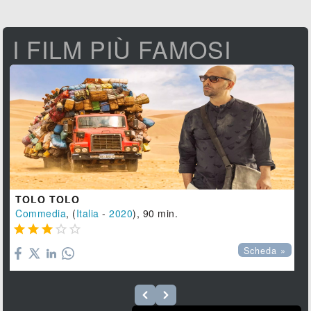
I FILM PIÙ FAMOSI
TOLO TOLO
Commedia
, (
Italia
-
2020
), 90 min.





Scheda »