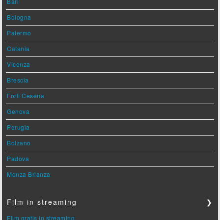
Bari
Bologna
Palermo
Catania
Vicenza
Brescia
Forlì Cesena
Genova
Perugia
Bolzano
Padova
Monza Brianza
Film in streaming
❯
Film gratis in streaming