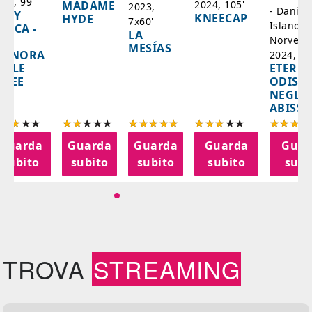
025, 99'
2024, 105'
MADAME
2023,
- Danim
ADY
KNEECAP
HYDE
7x60'
Islanda,
AZCA -
LA
Norvegi
A
MESÍAS
IGNORA
2024, 10
ETERNA
ELLE
ODISS
INEE
NEGLI
ABISSI
Guarda
Guarda
Guarda
Guarda
Guar
subito
subito
subito
subito
subi
TROVA
STREAMING