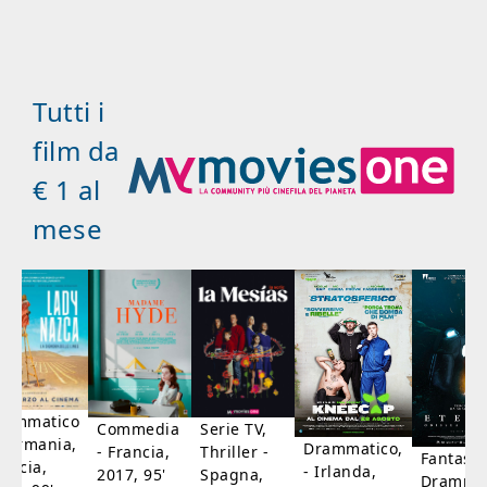
Tutti i
film da
€ 1 al
mese
rammatico
Serie TV,
Commedia
 Germania,
Drammatico,
Thriller -
- Francia,
Fantasci
rancia,
- Irlanda,
Spagna,
2017, 95'
Drammat