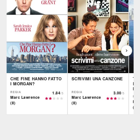
CHE FINE HANNO FATTO
SCRIVIMI UNA CANZONE
TW
I MORGAN?
DU
IN
REGIA
1.84
REGIA
3.00
/5
/5
Marc Lawrence
Marc Lawrence
REG
Mar
(II)
(II)
(II)
IBS
IBS
IBS
DVD
BR
DVD
BR
Feltrinelli
Feltrinelli
Felt
DVD
DVD