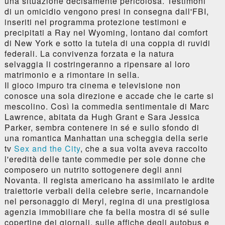
una situazione decisamente pericolosa. Testimoni
di un omicidio vengono presi in consegna dall'FBI,
inseriti nel programma protezione testimoni e
precipitati a Ray nel Wyoming, lontano dai comfort
di New York e sotto la tutela di una coppia di ruvidi
federali. La convivenza forzata e la natura
selvaggia li costringeranno a ripensare al loro
matrimonio e a rimontare in sella.
Il gioco impuro tra cinema e televisione non
conosce una sola direzione e accade che le carte si
mescolino. Così la commedia sentimentale di Marc
Lawrence, abitata da Hugh Grant e Sara Jessica
Parker, sembra contenere in sé e sullo sfondo di
una romantica Manhattan una scheggia della serie
tv
Sex and the City
, che a sua volta aveva raccolto
l'eredità delle tante commedie per sole donne che
composero un nutrito sottogenere degli anni
Novanta. Il regista americano ha assimilato le ardite
traiettorie verbali della celebre serie, incarnandole
nel personaggio di Meryl, regina di una prestigiosa
agenzia immobiliare che fa bella mostra di sé sulle
copertine dei giornali, sulle affiche degli autobus e