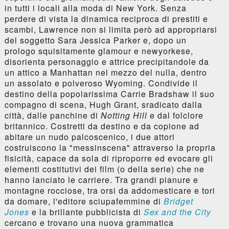
in tutti i locali alla moda di New York. Senza
perdere di vista la dinamica reciproca di prestiti e
scambi, Lawrence non si limita però ad appropriarsi
del soggetto Sara Jessica Parker e, dopo un
prologo squisitamente glamour e newyorkese,
disorienta personaggio e attrice precipitandole da
un attico a Manhattan nel mezzo del nulla, dentro
un assolato e polveroso Wyoming. Condivide il
destino della popolarissima Carrie Bradshaw il suo
compagno di scena, Hugh Grant, sradicato dalla
città, dalle panchine di
Notting Hill
e dal folclore
britannico. Costretti da destino e da copione ad
abitare un nudo palcoscenico, i due attori
costruiscono la "messinscena" attraverso la propria
fisicità, capace da sola di riproporre ed evocare gli
elementi costitutivi dei film (o della serie) che ne
hanno lanciato le carriere. Tra grandi pianure e
montagne rocciose, tra orsi da addomesticare e tori
da domare, l'editore sciupafemmine di
Bridget
Jones
e la brillante pubblicista di
Sex and the City
cercano e trovano una nuova grammatica