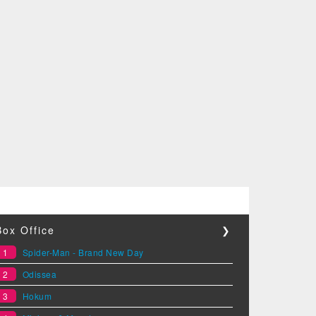
Box Office
❯
1
Spider-Man - Brand New Day
2
Odissea
3
Hokum