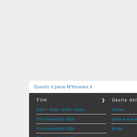
Quanto ti piace MYmovies.it
Film
❯
Uscite de
2027
-
2026
-
2025
-
2024
Hokum
Film imperdibili 2025
Greta e le fav
Film imperdibili 2024
Borgo