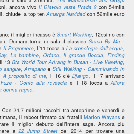
oni, ancora vivo
Il Diavolo veste Prada 2
con 54mila
li, chiude la top ten
Amarga Navidad
con 52mila euro
ano: il miglior incasso è
Smart Working
, 12esimo con
ali. Domani torna in sala il classico
Stand By Me -
va
Il Prigioniero
, l’11 tocca a
La cronologia dell'acqua
,
Day
,
Le bambine
,
Orfano
,
Il grande Boccia
,
Finding
 il 13
Bts World Tour Arirang in Busan - Live Viewing
,
to sangue
,
Arrapaho
e
Still Walking - Camminando in
 - A proposito di me
, il 16 c’è
Django
, il 17 arrivano
e
Fuze - Conto alla rovescia
e il 18 tocca a
Allora
la donna ragno
.
Con 24,7 milioni raccolti tra anteprime e venerdì e
timana, il reboot firmato dai fratelli
Marlon Wayans
e
are il miglior debutto dell'intera saga. Ancora più
ornare a
22 Jump Street
del 2014 per trovare una