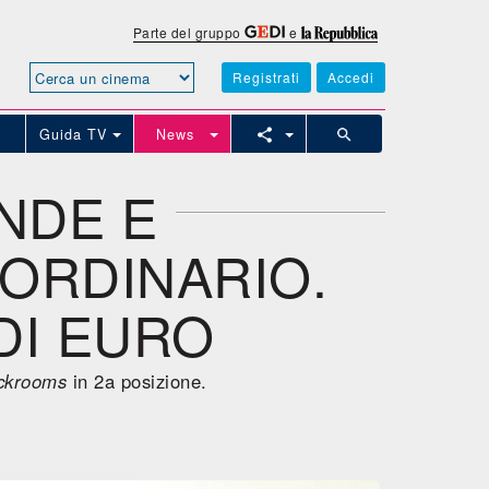
Parte del gruppo
e
Registrati
Accedi
Guida TV
News
NDE E
ORDINARIO.
 DI EURO
ckrooms
in 2a posizione.