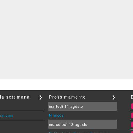
lla settimana
❯
Prossimamente
❯
martedì 11 agosto
Nimrods
ole vere
mercoledì 12 agosto