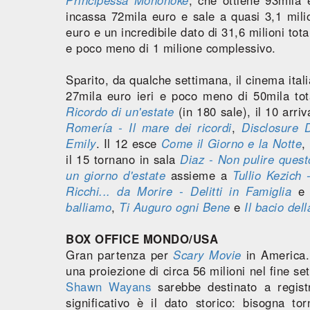
incassa 72mila euro e sale a quasi 3,1 mili
euro e un incredibile dato di 31,6 milioni tota
e poco meno di 1 milione complessivo.
Sparito, da qualche settimana, il cinema itali
27mila euro ieri e poco meno di 50mila tot
Ricordo di un'estate
(in 180 sale), il 10 arri
Romería - Il mare dei ricordi
,
Disclosure 
Emily
. Il 12 esce
Come il Giorno e la Notte
,
il 15 tornano in sala
Diaz - Non pulire ques
un giorno d'estate
assieme a
Tullio Kezich
Ricchi... da Morire - Delitti in Famiglia
balliamo
,
Ti Auguro ogni Bene
e
Il bacio del
BOX OFFICE MONDO/USA
Gran partenza per
Scary Movie
in America. 
una proiezione di circa 56 milioni nel fine set
Shawn Wayans
sarebbe destinato a registr
significativo è il dato storico: bisogna t