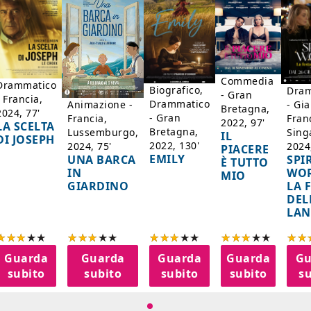
Commedia
Drammatico
Biografico,
Dram
- Gran
- Francia,
Drammatico
Animazione -
- Gi
Bretagna,
2024, 77'
- Gran
Francia,
Fran
2022, 97'
LA SCELTA
Bretagna,
Lussemburgo,
Sing
IL
DI JOSEPH
2022, 130'
2024, 75'
2024
PIACERE
EMILY
UNA BARCA
SPI
È TUTTO
IN
WOR
MIO
GIARDINO
LA 
DEL
LAN
Guarda
Guarda
Guarda
Guarda
Gu
subito
subito
subito
subito
su