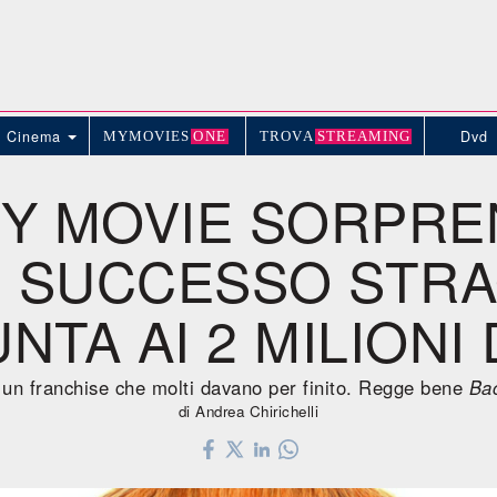
Cinema
Dvd
MYMOVIE
S
ONE
TROV
A
STREAMING
Y MOVIE SORPRE
N SUCCESSO STRA
NTA AI 2 MILIONI
 un franchise che molti davano per finito. Regge bene
Ba
di Andrea Chirichelli