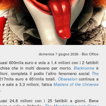
domenica 7 giugno 2026 -
Box Office
asi 600mila euro e vola a 1,4 milioni con i 2 fattibili
anchise che in molti davano per morto.
Backrooms
è
ioni, completa il podio l’altro fenomeno social
The
17mila euro e 651mila totali.
Obsession
continua a
 e sale a 3,3 milioni, fatica
Masters of the Universe
.
si 24,8 milioni con i 25 fattibili a giorni. Bene
 euro e sale a 218mila,
The Mandalorian and Grogu