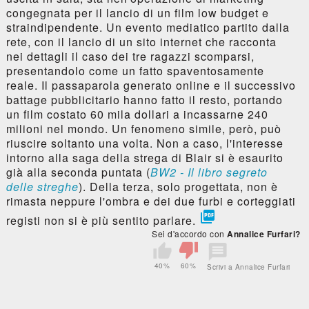
congegnata per il lancio di un film low budget e
straindipendente. Un evento mediatico partito dalla
rete, con il lancio di un sito internet che racconta
nei dettagli il caso dei tre ragazzi scomparsi,
presentandolo come un fatto spaventosamente
reale. Il passaparola generato online e il successivo
battage pubblicitario hanno fatto il resto, portando
un film costato 60 mila dollari a incassarne 240
milioni nel mondo. Un fenomeno simile, però, può
riuscire soltanto una volta. Non a caso, l'interesse
intorno alla saga della strega di Blair si è esaurito
già alla seconda puntata (
BW2 - Il libro segreto
delle streghe
). Della terza, solo progettata, non è
rimasta neppure l'ombra e dei due furbi e corteggiati

registi non si è più sentito parlare.
Sei d'accordo con
Annalice Furfari?
40%
60%
Scrivi a Annalice Furfari