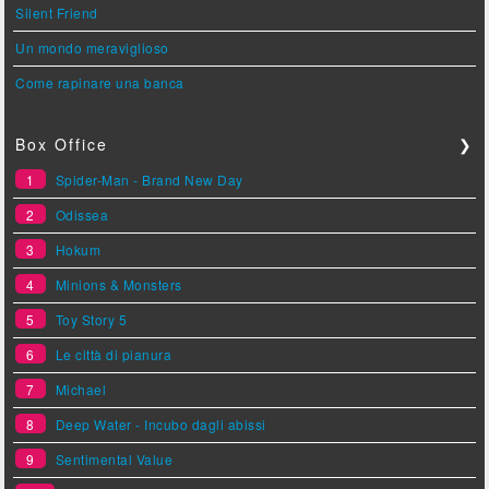
Silent Friend
Un mondo meraviglioso
Come rapinare una banca
Box Office
❯
1
Spider-Man - Brand New Day
2
Odissea
3
Hokum
4
Minions & Monsters
5
Toy Story 5
6
Le città di pianura
7
Michael
8
Deep Water - Incubo dagli abissi
9
Sentimental Value