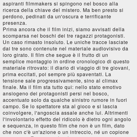
aspiranti filmmakers si spingono nel bosco alla
ricerca della chiave del mistero. Ma ben presto si
perdono, pedinati da un'oscura e terrificante
presenza.
Prima ancora che il film inizi, siamo avvisati della
scomparsa nei boschi dei tre ragazzi protagonisti.
Un caso rimasto insoluto. Le uniche tracce lasciate
dai tre sono contenute nel materiale audiovisivo da
loro girato. Il film che segue è il frutto di un
semplice montaggio in ordine cronologico di questo
materiale ritrovato: il diario di viaggio di tre giovani,
prima eccitati, poi sempre più spaventati. La
tensione sale progressivamente, sino al climax
finale. Ma il film sta tutto qui: nello stato emotivo
ansiogeno dei protagonisti persi nel bosco,
accentuato solo da qualche sinistro rumore in fuori
campo. Se lo spettatore sta al gioco e si lascia
coinvolgere, l'angoscia assale anche lui. Altrimenti
l'involontario effetto del ridicolo è dietro ogni angolo
e sequenza, in questo film che non è un film, dato
che non c'è un'azione o un intreccio, né un copione