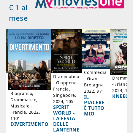
€ 1 al
mese
Commedia
ico
Drammatico
Drammati
- Gran
- Giappone,
- Irlanda,
Bretagna,
'
Francia,
2024, 105
2022, 97'
Biografico,
Singapore,
KNEECA
IL
Drammatico,
2024, 105'
PIACERE
Musicale -
SPIRIT
È TUTTO
Francia, 2022,
WORLD -
MIO
LA FESTA
110'
DELLE
DIVERTIMENTO
LANTERNE