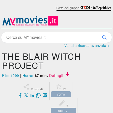
Vai alla ricerca avanzata »
THE BLAIR WITCH
PROJECT

Film 1999
|
Horror
87 min.
Dettagli


21
Condividi
VOTA


6
SCRIVI