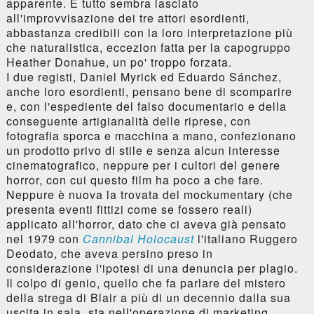
apparente. E tutto sembra lasciato
all'improvvisazione dei tre attori esordienti,
abbastanza credibili con la loro interpretazione più
che naturalistica, eccezion fatta per la capogruppo
Heather Donahue, un po' troppo forzata.
I due registi, Daniel Myrick ed Eduardo Sánchez,
anche loro esordienti, pensano bene di scomparire
e, con l'espediente del falso documentario e della
conseguente artigianalità delle riprese, con
fotografia sporca e macchina a mano, confezionano
un prodotto privo di stile e senza alcun interesse
cinematografico, neppure per i cultori del genere
horror, con cui questo film ha poco a che fare.
Neppure è nuova la trovata del mockumentary (che
presenta eventi fittizi come se fossero reali)
applicato all'horror, dato che ci aveva già pensato
nel 1979 con
Cannibal Holocaust
l'italiano Ruggero
Deodato, che aveva persino preso in
considerazione l'ipotesi di una denuncia per plagio.
Il colpo di genio, quello che fa parlare del mistero
della strega di Blair a più di un decennio dalla sua
uscita in sala, sta nell'operazione di marketing