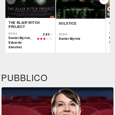
AL
THE BLAIR WITCH
SOLSTICE
PROJECT
REG
REGIA
2.62
/5
REGIA
Edu
Daniel Myrick,
Daniel Myrick
Sán
Eduardo
Sánchez
IBS
IBS
IBS
DVD
DVD
Feltrinelli
Feltrinelli
DVD
DVD
PUBBLICO