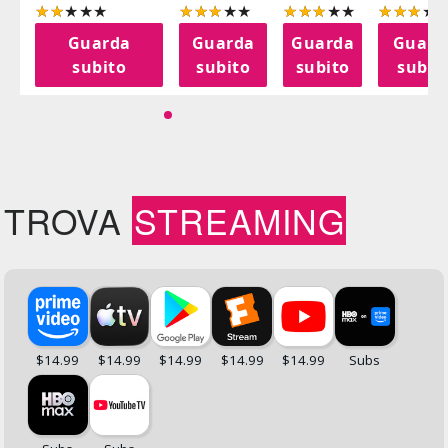
a
Guarda
Guarda
Guarda
Guard
o
subito
subito
subito
subit
TROVA
STREAMING