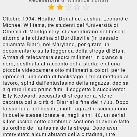
Recensione





Ottobre 1994. Heather Donahue, Joshua Leonard e
Michael Williams, tre studenti dell'Università di
Cinema di Montgomery, si avventurano nei boschi
attorno alla cittadina di Burkittsville (in passato
chiamata Blair), nel Maryland, per girare un
documentario sulla leggenda della strega di Blair.
Armati di telecamera sedici millimetri in bianco e
nero, destinata al racconto della storia, e di una
piccola videocamera otto millimetri a colori, per le
riprese di una sorta di backstage, i tre si mettono al
lavoro, spinti dall'entusiasmo della ragazza, decisa
a girare il suo primo film. Il soggetto è succulento:
Elly Kedward, accusata di stregoneria, viene
cacciata dalla città di Blair alla fine del 1700. Dopo
la sua fuga nei boschi, molti ragazzini scompaiono
in quelle stesse foreste e, negli anni '40, un serial
killer uccide sette bambini e sostiene di averlo fatto
su ordine del fantasma della strega. Dopo aver
intervistato alcuni abitanti della cittadina, i tre