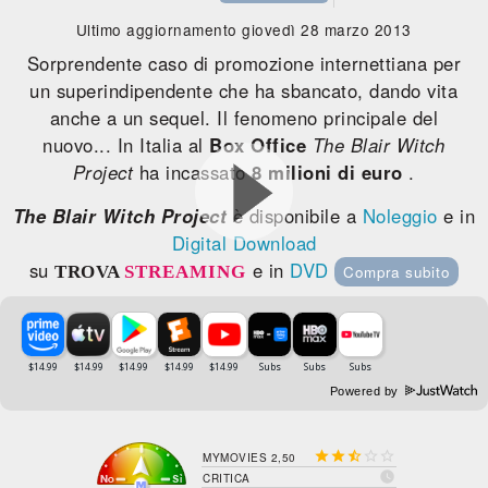
Ultimo aggiornamento giovedì 28 marzo 2013
Sorprendente caso di promozione internettiana per
un superindipendente che ha sbancato, dando vita
anche a un sequel. Il fenomeno principale del
nuovo... In Italia al
Box Office
The Blair Witch
Project
ha incassato
8 milioni di euro
.
The Blair Witch Project
è disponibile a
Noleggio
e in
Digital Download
su
e in
DVD
TROVA
STREAMING
Compra subito
Powered by





MYMOVIES 2,50

CRITICA