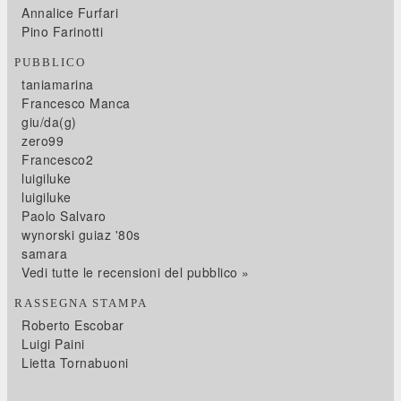
Annalice Furfari
Pino Farinotti
PUBBLICO
taniamarina
Francesco Manca
giu/da(g)
zero99
Francesco2
luigiluke
luigiluke
Paolo Salvaro
wynorski guiaz '80s
samara
Vedi tutte le recensioni del pubblico »
RASSEGNA STAMPA
Roberto Escobar
Luigi Paini
Lietta Tornabuoni