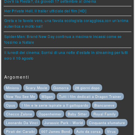
Dov'è la Fiesta?, da giovedì 17 settembre al cinema
Her Private Hell, il trailer ufficiale del film [HD]
Greta e le favole vere, una favola ecologista coraggiosa,con un'anima
autentica e molto naïf
Spider-Man: Brand New Day continua a macinare incassi come se
fossimo a Natale
Il lunedì del cinema: Sorrisi di una notte d’estate in streaming per tutti
solo il 10 agosto
Argomenti
Minions
Scary Movie
Gomorra
28 giorni dopo
Now You See Me
M3gan
Tutti i film dedicati a Dragon Trainer
Opus
I film e le serie ispirate a Il gattopardo
Biancaneve
Checco Zalone
Oppenheimer
Baby Sitter
Royal Family
Leonardo Da Vinci
Jurassic Park - World
Cinquanta sfumature
Pirati dei Caraibi
007 James Bond
Auto da corsa
Virus