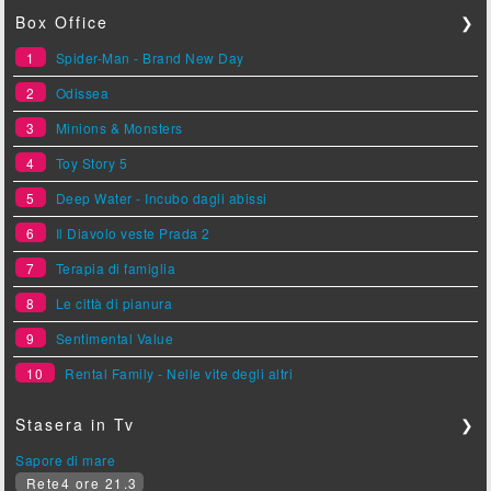
Box Office
❯
1
Spider-Man - Brand New Day
2
Odissea
3
Minions & Monsters
4
Toy Story 5
5
Deep Water - Incubo dagli abissi
6
Il Diavolo veste Prada 2
7
Terapia di famiglia
8
Le città di pianura
9
Sentimental Value
10
Rental Family - Nelle vite degli altri
Stasera in Tv
❯
Sapore di mare
Rete4 ore 21.3