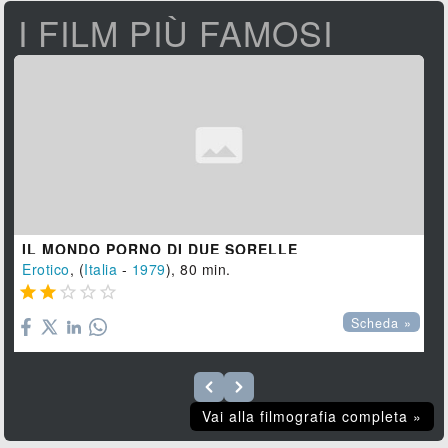
I FILM PIÙ FAMOSI
IL MONDO PORNO DI DUE SORELLE
Erotico
, (
Italia
-
1979
), 80 min.





Scheda »
Vai alla filmografia completa »