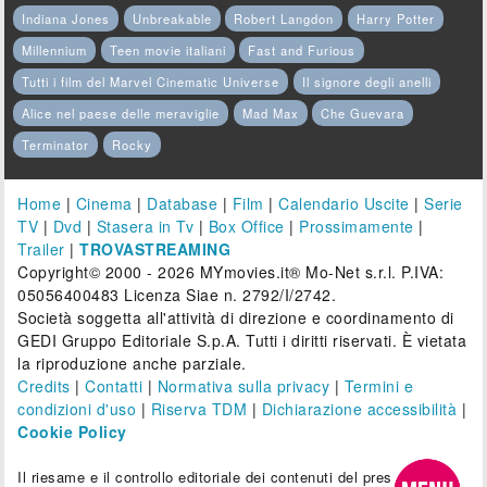
Indiana Jones
Unbreakable
Robert Langdon
Harry Potter
Millennium
Teen movie italiani
Fast and Furious
Tutti i film del Marvel Cinematic Universe
Il signore degli anelli
Alice nel paese delle meraviglie
Mad Max
Che Guevara
Terminator
Rocky
Home
|
Cinema
|
Database
|
Film
|
Calendario Uscite
|
Serie
TV
|
Dvd
|
Stasera in Tv
|
Box Office
|
Prossimamente
|
Trailer
|
TROVASTREAMING
Copyright© 2000 - 2026 MYmovies.it® Mo-Net s.r.l. P.IVA:
05056400483 Licenza Siae n. 2792/I/2742.
Società soggetta all'attività di direzione e coordinamento di
GEDI Gruppo Editoriale S.p.A. Tutti i diritti riservati. È vietata
la riproduzione anche parziale.
Credits
|
Contatti
|
Normativa sulla privacy
|
Termini e
condizioni d'uso
|
Riserva TDM
|
Dichiarazione accessibilità
|
Cookie Policy
Il riesame e il controllo editoriale dei contenuti del presente sito