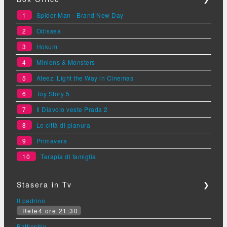
1
Spider-Man - Brand New Day
2
Odissea
3
Hokum
4
Minions & Monsters
5
Ateez: Light the Way in Cinemas
6
Toy Story 5
7
Il Diavolo veste Prada 2
8
Le città di pianura
9
Primavera
10
Terapia di famiglia
Stasera in Tv
❯
Il padrino
Rete4 ore 21:30
Battleship