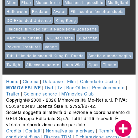
Alien
Pixar
Me contro te
Mission: Impossible
Modigliani
Halloween
Predator
Avatar
Film contro l'omotransfobia
DC Extended Universe
King Kong
I migliori film dedicati a Napoleone Bonaparte
Mamme al cinema
A Quiet Place
Superman
Povere Creature!
Venom
Tutti i film della saga di Kung Fu Panda
Smetto quando voglio
Twilight
Attacco al potere
John Wick
Opus
Titanic
Home
|
Cinema
|
Database
|
Film
|
Calendario Uscite
|
MYMOVIESLIVE
|
Dvd
|
Tv
|
Box Office
|
Prossimamente
|
Trailer
|
Colonne sonore
|
MYmovies Club
Copyright© 2000 - 2026 MYmovies.it® Mo-Net s.r.l. P.IVA:
05056400483 Licenza Siae n. 2792/I/2742.
Società soggetta all'attività di direzione e coordinamento di
GEDI Gruppo Editoriale S.p.A. Tutti i diritti riservati. È
vietata la riproduzione anche parziale.
Credits
|
Contatti
|
Normativa sulla privacy
|
Termini e
condizioni d'uso
|
Riserva TDM
|
Dichiarazione accessibilità