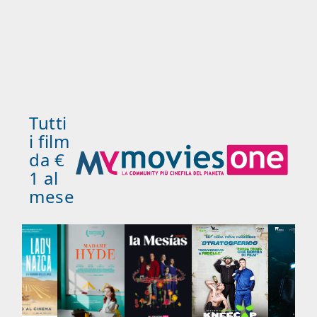
Tutti
i film
da €
1 al
mese