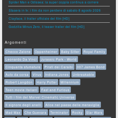
Spider Man e Odissea: la super coppia continua a correre
Stasera in tv: i film da non perdere di sabato 8 agosto 2026
Clayface, il trailer ufficiale del film [HD]
Godzilla Minus Zero, il teaser trailer del film [HD]
Argomenti
Checco Zalone
Oppenheimer
Baby Sitter
Royal Family
Leonardo Da Vinci
Jurassic Park - World
Cinquanta sfumature
Pirati dei Caraibi
007 James Bond
Auto da corsa
Virus
Indiana Jones
Unbreakable
Robert Langdon
Harry Potter
Millennium
Teen movie italiani
Fast and Furious
Tutti i film del Marvel Cinematic Universe
Il signore degli anelli
Alice nel paese delle meraviglie
Mad Max
Che Guevara
Terminator
Rocky
Star Wars