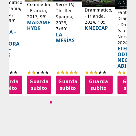
rammatico
Serie TV,
Commedia
 Germania,
Drammatico,
Thriller -
- Francia,
Fantasci
rancia,
- Irlanda,
Spagna,
2017, 95'
Drammat
025, 99'
2024, 105'
MADAME
2023,
- Danima
ADY
KNEECAP
HYDE
7x60'
Islanda,
AZCA -
LA
Norvegi
A
MESÍAS
2024, 10
IGNORA
ETERNA
ELLE
ODISS
INEE
NEGLI
ABISSI
Guarda
Guarda
Guarda
Guarda
Guar
subito
subito
subito
subito
subi