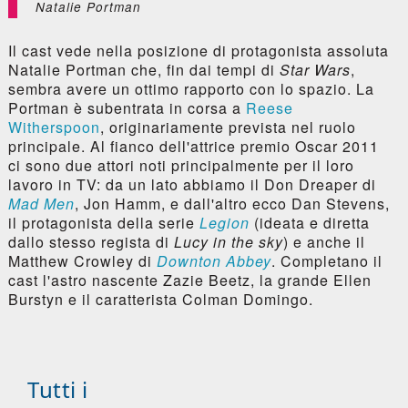
Natalie Portman
Il cast vede nella posizione di protagonista assoluta
Natalie Portman che, fin dai tempi di
Star Wars
,
sembra avere un ottimo rapporto con lo spazio. La
Portman è subentrata in corsa a
Reese
Witherspoon
, originariamente prevista nel ruolo
principale. Al fianco dell'attrice premio Oscar 2011
ci sono due attori noti principalmente per il loro
lavoro in TV: da un lato abbiamo il Don Dreaper di
Mad Men
, Jon Hamm, e dall'altro ecco Dan Stevens,
il protagonista della serie
Legion
(ideata e diretta
dallo stesso regista di
Lucy in the sky
) e anche il
Matthew Crowley di
Downton Abbey
. Completano il
cast l'astro nascente Zazie Beetz, la grande Ellen
Burstyn e il caratterista Colman Domingo.
Tutti i