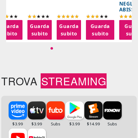
NEGLI
ABISSI
Guarda
Guarda
Guarda
Guarda
Guar
subito
subito
subito
subito
subi
TROVA
STREAMING