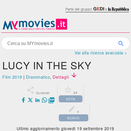
Vai alla ricerca avanzata »
LUCY IN THE SKY

Film 2019
|
Drammatico
,
Dettagli


28
Condividi
VOTA


4
SCRIVI
Ultimo aggiornamento giovedì 19 settembre 2019