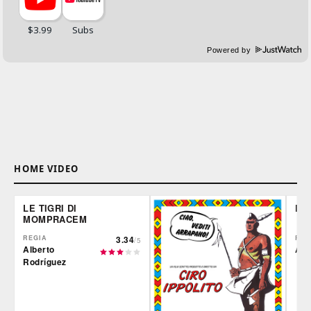
Powered by
HOME VIDEO
LE TIGRI DI
DE
MOMPRACEM
REGIA
3.34
REG
/5
Alberto
Ale
Rodríguez