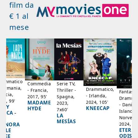
film da
€ 1 al
mese
rammatico
Serie TV,
Commedia
 Germania,
Drammatico,
Thriller -
- Francia,
Fantasci
rancia,
- Irlanda,
Spagna,
2017, 95'
Drammat
025, 99'
2024, 105'
MADAME
2023,
- Danim
ADY
KNEECAP
HYDE
7x60'
Islanda,
AZCA -
LA
Norvegi
A
MESÍAS
IGNORA
2024, 10
ETERNA
ELLE
ODISS
INEE