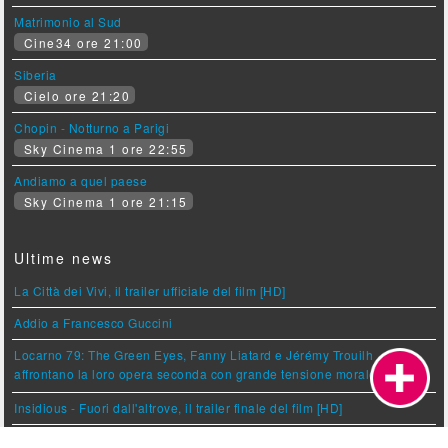
Matrimonio al Sud
Cine34 ore 21:00
Siberia
Cielo ore 21:20
Chopin - Notturno a Parigi
Sky Cinema 1 ore 22:55
Andiamo a quel paese
Sky Cinema 1 ore 21:15
Ultime news
La Città dei Vivi, il trailer ufficiale del film [HD]
Addio a Francesco Guccini
Locarno 79: The Green Eyes, Fanny Liatard e Jérémy Trouilh
affrontano la loro opera seconda con grande tensione morale
Insidious - Fuori dall'altrove, il trailer finale del film [HD]
Grazie a Spider-Man e Odissea il box office 2026 supera i 50 milioni di