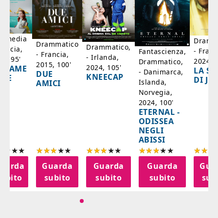
mmedia
Dramm
Drammatico
Drammatico,
rancia,
- Franc
Fantascienza,
- Francia,
- Irlanda,
17, 95'
2024, 7
Drammatico,
2015, 100'
2024, 105'
ADAME
LA SC
- Danimarca,
DUE
KNEECAP
YDE
DI JO
Islanda,
AMICI
Norvegia,
2024, 100'
ETERNAL -
ODISSEA
NEGLI
ABISSI
uarda
Guarda
Guarda
Guarda
Gua
subito
subito
subito
subito
sub