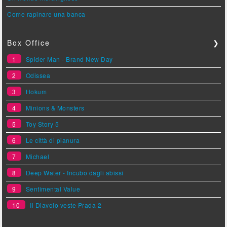
Come rapinare una banca
Box Office
❯
1
Spider-Man - Brand New Day
2
Odissea
3
Hokum
4
Minions & Monsters
5
Toy Story 5
6
Le città di pianura
7
Michael
8
Deep Water - Incubo dagli abissi
9
Sentimental Value
10
Il Diavolo veste Prada 2