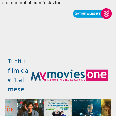
sue molteplici manifestazioni.
Tutti i
film da
€ 1 al
mese