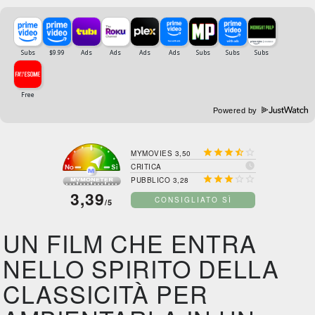
Powered by





MYMOVIES 3,50

CRITICA





PUBBLICO 3,28
3,39
CONSIGLIATO SÌ
/5
UN FILM CHE ENTRA
NELLO SPIRITO DELLA
CLASSICITÀ PER