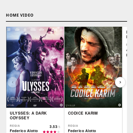
HOME VIDEO
LE 
MO
REG
Alb
Rod
ULYSSES: A DARK
CODICE KARIM
ODYSSEY
REGIA
3.53
REGIA
/5
Federico Alotto
Federico Alotto