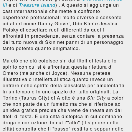
III
e di
Treasure Island
) . A questo si aggiunge un
cast internazionale che mette a confronto
esperienze professionali molto diverse e consente
ad attori come Danny Glover, Udo Kier e Jessica
Polsky di cesellare ruoli differenti da quelli
affrontati in precedenza, senza contare la presenza
del tutto nuova di Skin nei panni di un personaggio
tanto potente quanto enigmatico.
Ma ciò che più colpisce sin dai titoli di testa è lo
spirito con cui si è affrontata questa rilettura di
Omero (ma anche di Joyce). Nessuna pretesa
illustrativa o intellettualistica quanto invece un
entrare nello spirito della classicità per ambientarla
in un tempo e in uno spazio del tutto originali. La
Torino (Taurus City) di Alotto è una
Sin City
a colori
che non parte da un fumetto ma che si riferisce ad
un'idea grafica precisa che viene delineata sin dai
titoli di testa. È una città distopica in cui dominano
droga e corruzione, in cui l'"alto" (il signore della
città) controlla che il "basso" resti tale seppur nelle