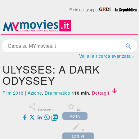
Vai alla ricerca avanzata »
ULYSSES: A DARK
ODYSSEY

Film 2018
|
Azione
,
Drammatico
110 min.
Dettagli


201
Condividi
VOTA


2
SCRIVI