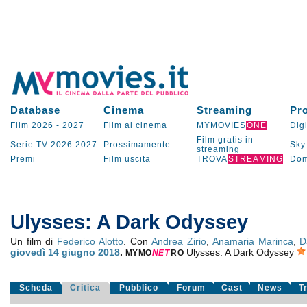
Database
Cinema
Streaming
Pr
Film 2026
-
2027
Film al cinema
MYMOVIES
ONE
Digi
Film gratis in
Serie TV
2026
2027
Prossimamente
Sky
streaming
Premi
Film uscita
TROVA
STREAMING
Dom
Ulysses: A Dark Odyssey
Un film di
Federico Alotto
. Con
Andrea Zirio
,
Anamaria Marinca
,
D
giovedì 14
giugno 2018
.
Ulysses: A Dark Odyssey
MYMO
NE
T
RO
Scheda
Critica
Pubblico
Forum
Cast
News
T