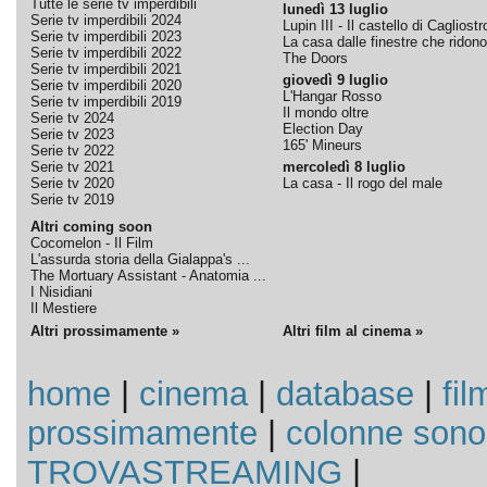
Tutte le serie tv imperdibili
lunedì 13 luglio
Serie tv imperdibili 2024
Lupin III - Il castello di Cagliostr
Serie tv imperdibili 2023
La casa dalle finestre che ridono
Serie tv imperdibili 2022
The Doors
Serie tv imperdibili 2021
giovedì 9 luglio
Serie tv imperdibili 2020
L'Hangar Rosso
Serie tv imperdibili 2019
Il mondo oltre
Serie tv 2024
Election Day
Serie tv 2023
165' Mineurs
Serie tv 2022
Serie tv 2021
mercoledì 8 luglio
Serie tv 2020
La casa - Il rogo del male
Serie tv 2019
Altri coming soon
Cocomelon - Il Film
L'assurda storia della Gialappa's ...
The Mortuary Assistant - Anatomia ...
I Nisidiani
Il Mestiere
Altri prossimamente »
Altri film al cinema »
home
|
cinema
|
database
|
fil
prossimamente
|
colonne sono
TROVASTREAMING
|