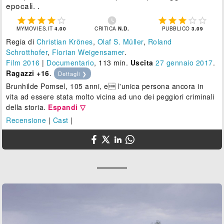
epocali. .











MYMOVIES.IT
4.00
CRITICA
N.D.
PUBBLICO
3.09
Regia di
Christian Krönes
,
Olaf S. Müller
,
Roland
Schrotthofer
,
Florian Weigensamer
.
Film 2016
|
Documentario
, 113 min.
Uscita
27
gennaio 2017
.
Ragazzi +16
.
Dettagli ❯
Brunhilde Pomsel, 105 anni, e l'unica persona ancora in
vita ad essere stata molto vicina ad uno dei peggiori criminali
della storia.
Espandi ▽
Recensione
|
Cast
|