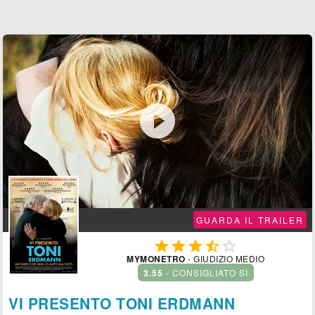

GUARDA IL TRAILER





MYMONETRO
- GIUDIZIO MEDIO
3.55
- CONSIGLIATO SÌ
VI PRESENTO TONI ERDMANN