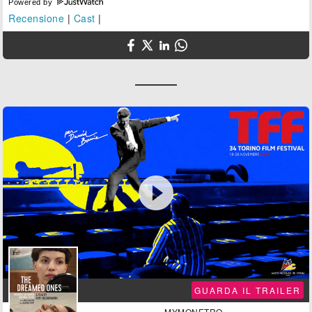
Powered by
Recensione
|
Cast
|

GUARDA IL TRAILER
MYMONETRO