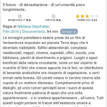
Il futuro - di devastazione - di un'umanità poco
lungimirante..







MYMOVIES.IT
N.D.
CRITICA
N.D.
PUBBLICO
3.24
Regia di
Nikolaus Geyrhalter
.
Film 2016
|
Documentario
, 94 min.
Dettagli ❯
Le immagini potrebbero essere prese da un film di
fantascienza impostato sul pianeta Terra dopo che è
diventato inabitabile. Edifici abbandonati, complessi
residenziali, negozi, cinema, ospedali, uffici, scuole, una
biblioteca, parchi di divertimento e prigioni. Luoghi e spazi
bonificati dalla natura circostante, come un bar coperto di
muschio di felci che cresce appunto tra le feci, un distributore
di bevande analcoliche ora ricoperto di vegetazione, o carri
armati nella foresta. Gli uccelli volano in cerchio intorno alla
cupola di un reattore dismesso. Completamente privo di
dialoghi, gli unici rumori percepiti sono i suoni di questa
natura finalmente padrona di spazi che una volta
appartenevano - o si credeva appartenessero - all'uomo. Tutti
questi luoghi portano le tracce dell'esistenza umana a