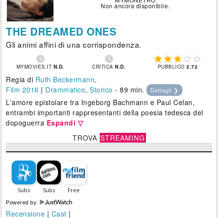
Non ancora disponibile.
THE DREAMED ONES
Gli animi affini di una corrispondenza.







MYMOVIES.IT
N.D.
CRITICA
N.D.
PUBBLICO
2.72
Regia di
Ruth Beckermann
.
Film 2016
|
Drammatico
,
Storico
- 89 min.
Dettagli ❯
L'amore epistolare tra Ingeborg Bachmann e Paul Celan,
entrambi importanti rappresentanti della poesia tedesca del
dopoguerra
Espandi ▽
TROVA
STREAMING
Powered by
Recensione
|
Cast
|