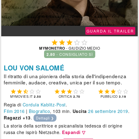
GUARDA IL TRAILER





MYMONETRO
- GIUDIZIO MEDIO
2.80
- CONSIGLIATO SÌ
LOU VON SALOMÉ
Il ritratto di una pioniera della storia dell'indipendenza
femminile, audace, creativa, unica per il suo tempo.















MYMOVIES.IT
2.50
CRITICA
2.70
PUBBLICO
3.19
Regia di
Cordula Kablitz-Post
.
Film 2016
|
Biografico
, 103 min.
Uscita
26
settembre 2019
.
Ragazzi +13
.
Dettagli ❯
La storia della scrittrice e psicanalista tedesca di origine
russa che ispirò Nietzsche.
Espandi ▽