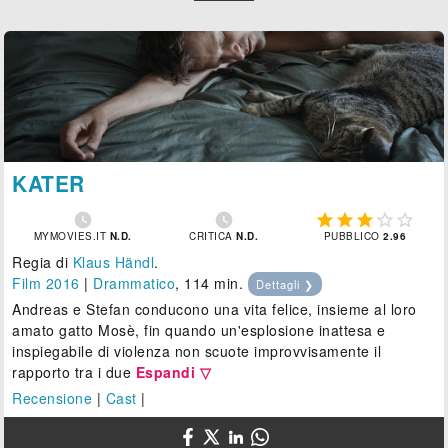
KATER







MYMOVIES.IT
N.D.
CRITICA
N.D.
PUBBLICO
2.96
Regia di
Klaus Händl
.
Film 2016
|
Drammatico
, 114 min.
Dettagli ❯
Andreas e Stefan conducono una vita felice, insieme al loro
amato gatto Mosè, fin quando un'esplosione inattesa e
inspiegabile di violenza non scuote improvvisamente il
rapporto tra i due
Espandi ▽
Recensione
|
Cast
|