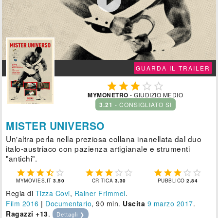
GUARDA IL TRAILER





MYMONETRO
- GIUDIZIO MEDIO
3.21
- CONSIGLIATO SÌ
MISTER UNIVERSO
Un'altra perla nella preziosa collana inanellata dal duo
italo-austriaco con pazienza artigianale e strumenti
"antichi".















MYMOVIES.IT
3.50
CRITICA
3.30
PUBBLICO
2.84
Regia di
Tizza Covi
,
Rainer Frimmel
.
Film 2016
|
Documentario
, 90 min.
Uscita
9
marzo 2017
.
Ragazzi +13
.
Dettagli ❯