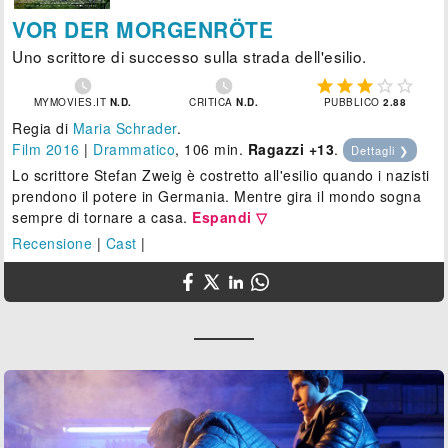
VOR DER MORGENRÖTE
Uno scrittore di successo sulla strada dell'esilio.







MYMOVIES.IT
N.D.
CRITICA
N.D.
PUBBLICO
2.88
Regia di
Maria Schrader
.
Film 2016
|
Drammatico
, 106 min.
Ragazzi +13
.
Dettagli ❯
Lo scrittore Stefan Zweig è costretto all'esilio quando i nazisti
prendono il potere in Germania. Mentre gira il mondo sogna
sempre di tornare a casa.
Espandi ▽
Recensione
|
Cast
|