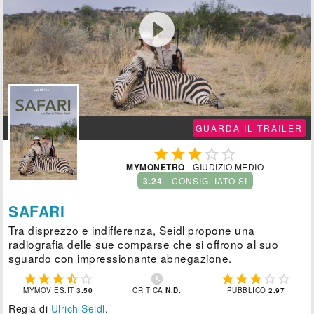

GUARDA IL TRAILER





MYMONETRO
- GIUDIZIO MEDIO
3.24
- CONSIGLIATO SÌ
SAFARI
Tra disprezzo e indifferenza, Seidl propone una
radiografia delle sue comparse che si offrono al suo
sguardo con impressionante abnegazione.











MYMOVIES.IT
3.50
CRITICA
N.D.
PUBBLICO
2.97
Regia di
Ulrich Seidl
.