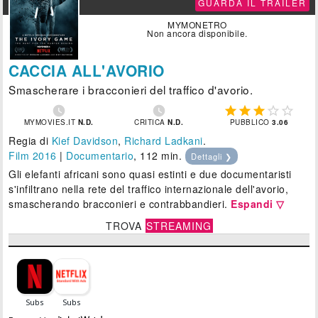
GUARDA IL TRAILER
MYMONETRO
Non ancora disponibile.
CACCIA ALL'AVORIO
Smascherare i bracconieri del traffico d'avorio.







MYMOVIES.IT
N.D.
CRITICA
N.D.
PUBBLICO
3.06
Regia di
Kief Davidson
,
Richard Ladkani
.
Film 2016
|
Documentario
, 112 min.
Dettagli ❯
Gli elefanti africani sono quasi estinti e due documentaristi
s'infiltrano nella rete del traffico internazionale dell'avorio,
smascherando bracconieri e contrabbandieri.
Espandi ▽
TROVA
STREAMING