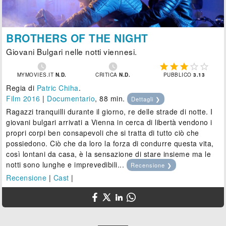
BROTHERS OF THE NIGHT
Giovani Bulgari nelle notti viennesi.







MYMOVIES.IT
N.D.
CRITICA
N.D.
PUBBLICO
3.13
Regia di
Patric Chiha
.
Film 2016
|
Documentario
, 88 min.
Dettagli ❯
Ragazzi tranquilli durante il giorno, re delle strade di notte. I
giovani bulgari arrivati a Vienna in cerca di libertà vendono i
propri corpi ben consapevoli che si tratta di tutto ciò che
possiedono. Ciò che da loro la forza di condurre questa vita,
così lontani da casa, è la sensazione di stare insieme ma le
notti sono lunghe e imprevedibili...
Recensione ❯
Recensione
|
Cast
|