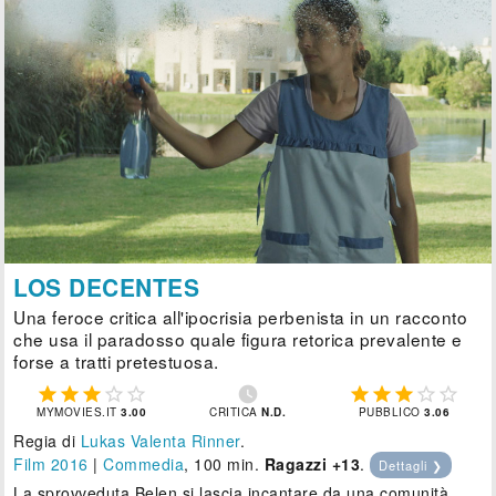
LOS DECENTES
Una feroce critica all'ipocrisia perbenista in un racconto
che usa il paradosso quale figura retorica prevalente e
forse a tratti pretestuosa.











MYMOVIES.IT
3.00
CRITICA
N.D.
PUBBLICO
3.06
Regia di
Lukas Valenta Rinner
.
Film 2016
|
Commedia
, 100 min.
Ragazzi +13
.
Dettagli ❯
La sprovveduta Belen si lascia incantare da una comunità