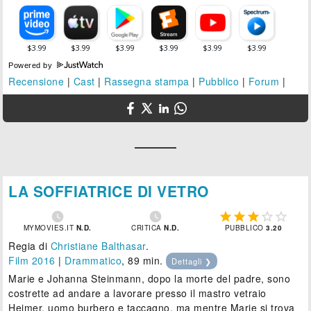
Powered by
Recensione
|
Cast
|
Rassegna stampa
|
Pubblico
|
Forum
|
LA SOFFIATRICE DI VETRO







MYMOVIES.IT
N.D.
CRITICA
N.D.
PUBBLICO
3.20
Regia di
Christiane Balthasar
.
Film 2016
|
Drammatico
, 89 min.
Dettagli ❯
Marie e Johanna Steinmann, dopo la morte del padre, sono
costrette ad andare a lavorare presso il mastro vetraio
Heimer, uomo burbero e taccagno, ma mentre Marie si trova