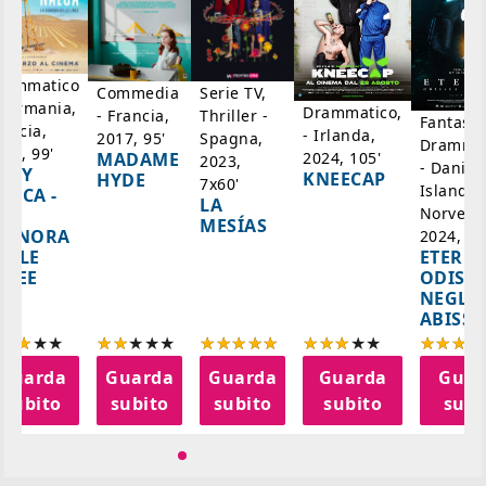
rammatico
Serie TV,
Commedia
 Germania,
Drammatico,
Thriller -
- Francia,
Fantasci
rancia,
- Irlanda,
Spagna,
2017, 95'
Drammat
025, 99'
2024, 105'
MADAME
2023,
- Danim
ADY
KNEECAP
HYDE
7x60'
Islanda,
AZCA -
LA
Norvegi
A
MESÍAS
IGNORA
2024, 10
ETERNA
ELLE
ODISS
INEE
NEGLI
ABISSI
Guarda
Guarda
Guarda
Guarda
Guar
subito
subito
subito
subito
subi