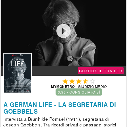

GUARDA IL TRAILER





MYMONETRO
- GIUDIZIO MEDIO
3.55
- CONSIGLIATO SÌ
A GERMAN LIFE - LA SEGRETARIA DI
GOEBBELS
Intervista a Brunhilde Pomsel (1911), segretaria di
Joseph Goebbels. Tra ricordi privati e passaggi storici