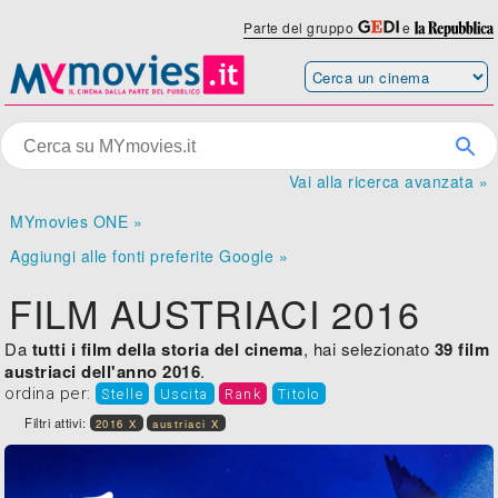
Parte del gruppo
e
Vai alla ricerca avanzata »
MYmovies ONE »
Aggiungi alle fonti preferite Google »
FILM AUSTRIACI 2016
Da
tutti i film della storia del cinema
, hai selezionato
39 film
austriaci dell'anno 2016
.
ordina per:
Stelle
Uscita
Rank
Titolo
Filtri attivi:
2016 X
austriaci X