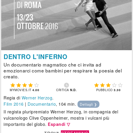
DENTRO L'INFERNO
Un documentario magmatico che ci invita ad
emozionarci come bambini per respirare la poesia del
creato.











MYMOVIES.IT
4.00
CRITICA
N.D.
PUBBLICO
3.30
Regia di
Werner Herzog
.
Film 2016
|
Documentario
, 104 min.
Dettagli ❯
Il regista pluripremiato Werner Herzog, in compagnia del
vulcanologo Clive Oppenheimer, mostra i vulcani più
importanto del globo.
Espandi ▽