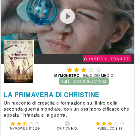

GUARDA IL TRAILER





MYMONETRO
- GIUDIZIO MEDIO
2.82
- CONSIGLIATO SÌ
LA PRIMAVERA DI CHRISTINE
Un racconto di crescita e formazione sul finire della
seconda guerra mondiale, con un ossimoro efficace che
appaia l'infanzia e la guerra.











MYMOVIES.IT
2.50
CRITICA
N.D.
PUBBLICO
3.14