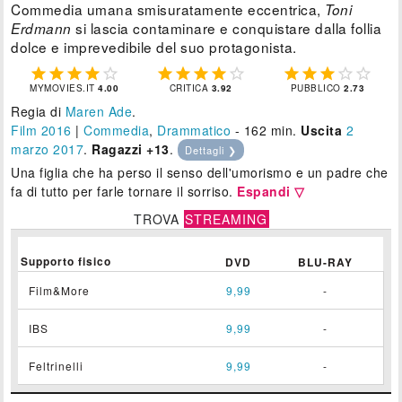
Commedia umana smisuratamente eccentrica,
Toni
si lascia contaminare e conquistare dalla follia
Erdmann
dolce e imprevedibile del suo protagonista.















MYMOVIES.IT
4.00
CRITICA
3.92
PUBBLICO
2.73
Regia di
Maren Ade
.
Film 2016
|
Commedia
,
Drammatico
- 162 min.
Uscita
2
marzo 2017
.
Ragazzi +13
.
Dettagli ❯
Una figlia che ha perso il senso dell'umorismo e un padre che
fa di tutto per farle tornare il sorriso.
Espandi ▽
TROVA
STREAMING
Supporto fisico
DVD
BLU-RAY
Film&More
9,99
-
IBS
9,99
-
Feltrinelli
9,99
-