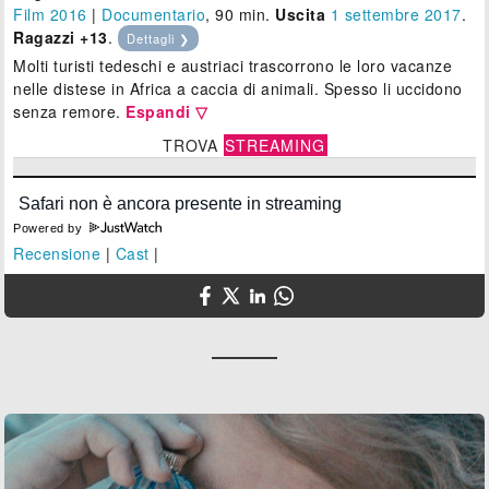
Film 2016
|
Documentario
, 90 min.
Uscita
1
settembre 2017
.
Ragazzi +13
.
Dettagli ❯
Molti turisti tedeschi e austriaci trascorrono le loro vacanze
nelle distese in Africa a caccia di animali. Spesso li uccidono
senza remore.
Espandi ▽
TROVA
STREAMING
Powered by
Recensione
|
Cast
|