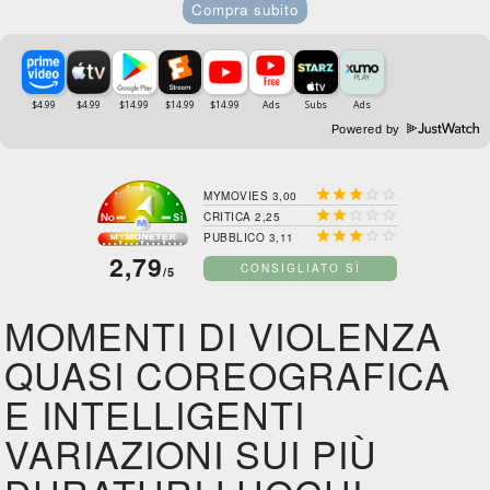
Compra subito
Powered by





MYMOVIES 3,00





CRITICA 2,25





PUBBLICO 3,11
2,79
CONSIGLIATO SÌ
/5
MOMENTI DI VIOLENZA
QUASI COREOGRAFICA
E INTELLIGENTI
VARIAZIONI SUI PIÙ