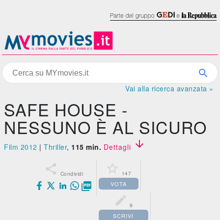
Vai alla ricerca avanzata »
SAFE HOUSE -
NESSUNO È AL SICURO

Film 2012
|
Thriller
,
115 min.
Dettagli


147
Condividi
VOTA


9
SCRIVI