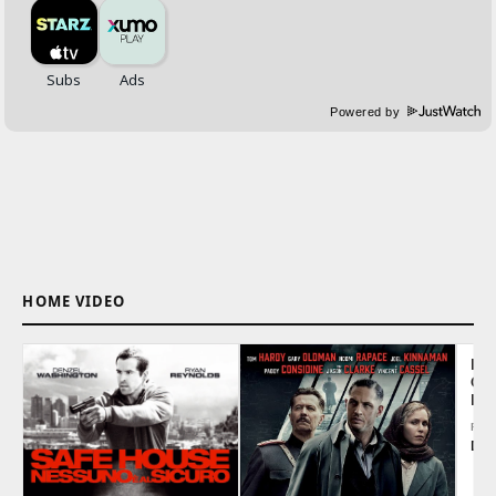
Powered by
HOME VIDEO
LIF
OL
LIM
REG
Dan