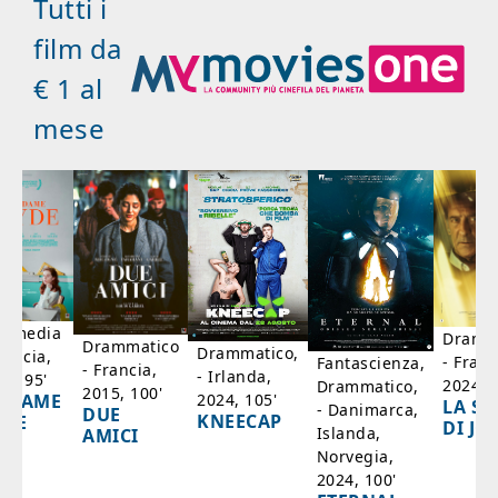
Tutti i
film da
€ 1 al
mese
mmedia
Dramm
Drammatico
Drammatico,
rancia,
- Franc
Fantascienza,
- Francia,
- Irlanda,
17, 95'
2024, 7
Drammatico,
2015, 100'
2024, 105'
ADAME
LA SC
- Danimarca,
DUE
KNEECAP
YDE
DI JO
Islanda,
AMICI
Norvegia,
2024, 100'