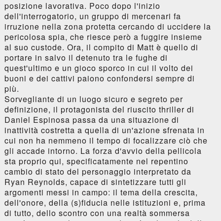
posizione lavorativa. Poco dopo l'inizio
dell'interrogatorio, un gruppo di mercenari fa
irruzione nella zona protetta cercando di uccidere la
pericolosa spia, che riesce però a fuggire insieme
al suo custode. Ora, il compito di Matt è quello di
portare in salvo il detenuto tra le fughe di
quest'ultimo e un gioco sporco in cui il volto dei
buoni e dei cattivi paiono confondersi sempre di
più.
Sorvegliante di un luogo sicuro e segreto per
definizione, il protagonista del riuscito thriller di
Daniel Espinosa passa da una situazione di
inattività costretta a quella di un'azione sfrenata in
cui non ha nemmeno il tempo di focalizzare ciò che
gli accade intorno. La forza d'avvio della pellicola
sta proprio qui, specificatamente nel repentino
cambio di stato del personaggio interpretato da
Ryan Reynolds, capace di sintetizzare tutti gli
argomenti messi in campo: il tema della crescita,
dell'onore, della (s)fiducia nelle istituzioni e, prima
di tutto, dello scontro con una realtà sommersa