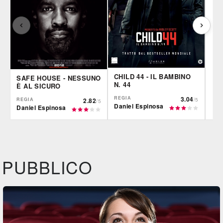
CHILD 44 - IL BAMBINO
SAFE HOUSE - NESSUNO
N. 44
È AL SICURO
REGIA
3.04
REGIA
2.82
/5
/5
Daniel Espinosa
Daniel Espinosa
IBS
CG | tv
Fil
DVD
BR
DVD
BR
Feltrinelli
IBS
IBS
DVD
DVD
BR
PUBBLICO
Feltrinelli
Felt
DVD