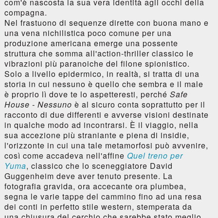
com'è nascosta la sua vera identità agli occhi della
compagna.
Nel frastuono di sequenze dirette con buona mano e
una vena nichilistica poco comune per una
produzione americana emerge una possente
struttura che somma all'action-thriller classico le
vibrazioni più paranoiche del filone spionistico.
Solo a livello epidermico, in realtà, si tratta di una
storia in cui nessuno è quello che sembra e il male
è proprio lì dove te lo aspetteresti, perché
Safe
House - Nessuno
è al sicuro conta soprattutto per il
racconto di due differenti e avverse visioni destinate
in qualche modo ad incontrarsi. È il viaggio, nella
sua accezione più straniante e piena di insidie,
l'orizzonte in cui una tale metamorfosi può avvenire,
così come accadeva nell'affine
Quel treno per
Yuma
, classico che lo sceneggiatore David
Guggenheim deve aver tenuto presente. La
fotografia gravida, ora accecante ora plumbea,
segna le varie tappe del cammino fino ad una resa
dei conti in perfetto stile western, stemperata da
una chiusura del cerchio che sarebbe stato meglio