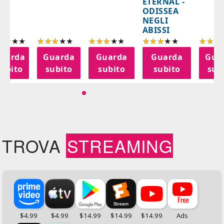
ETERNAL -
ODISSEA
NEGLI
ABISSI
uarda
Guarda
Guarda
Guarda
Gua
subito
subito
subito
subito
sub
TROVA
STREAMING