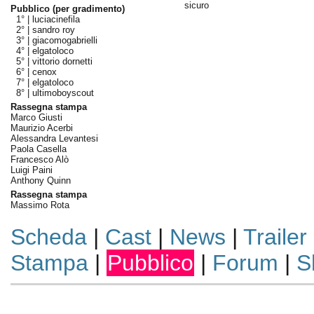
sicuro
Pubblico (per gradimento)
1° |
luciacinefila
2° |
sandro roy
3° |
giacomogabrielli
4° |
elgatoloco
5° |
vittorio dornetti
6° |
cenox
7° |
elgatoloco
8° |
ultimoboyscout
Rassegna stampa
Marco Giusti
Maurizio Acerbi
Alessandra Levantesi
Paola Casella
Francesco Alò
Luigi Paini
Anthony Quinn
Rassegna stampa
Massimo Rota
Scheda
|
Cast
|
News
|
Trailer
Stampa
|
Pubblico
|
Forum
|
S