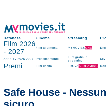
Database
Cinema
Streaming
Pr
Film 2026
Film al cinema
MYMOVIES
ONE
Digi
-
2027
Film gratis in
Serie TV
2026
2027
Prossimamente
Sky
streaming
Premi
Film uscita
TROVA
STREAMING
Dom
Safe House - Nessun
sicuro