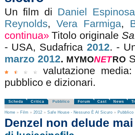
Un film di
Daniel Espinosa
Reynolds
,
Vera Farmiga
,
continua»
Titolo originale
Sa
- USA, Sudafrica
2012
. - U
marzo 2012
.
S
MYMO
NE
T
RO
valutazione media
pubblico e dizionari.
Scheda
Critica
Pubblico
Forum
Cast
News
T
Home
»
Film
»
2012
»
Safe House - Nessuno È Al Sicuro
»
Pubblico
Denzel non delude ma