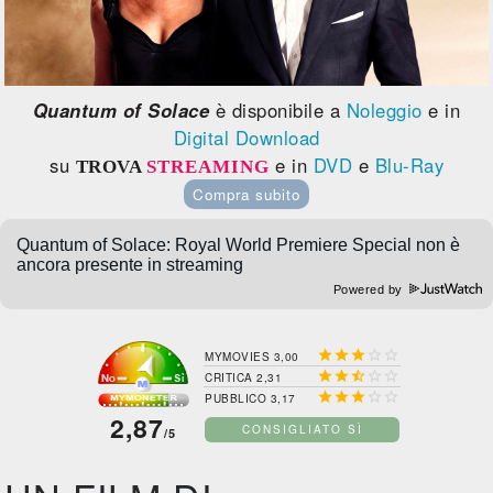
Quantum of Solace
è disponibile a
Noleggio
e in
Digital Download
su
e in
DVD
e
Blu-Ray
TROVA
STREAMING
Compra subito
Powered by





MYMOVIES 3,00





CRITICA 2,31





PUBBLICO 3,17
2,87
CONSIGLIATO SÌ
/5