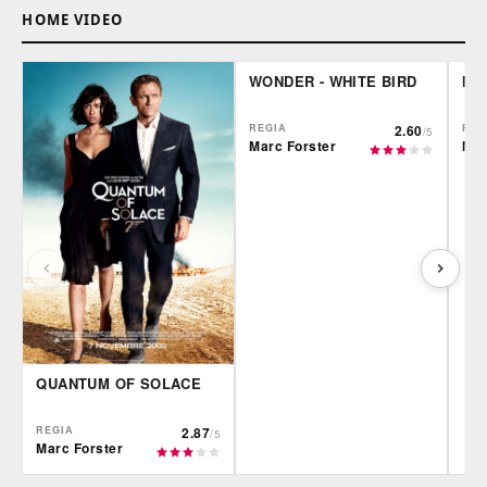
HOME VIDEO
WONDER - WHITE BIRD
NO
REGIA
2.60
REG
/5
Marc Forster
Mar
QUANTUM OF SOLACE
REGIA
2.87
/5
Marc Forster