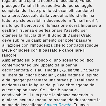
regalato alla spia la licenza di uccidere, Forster
prosegue l'analisi introspettiva del personaggio
completando il suo profilo ed esemplificandone il
carattere. Accecato dalla vendetta, Bond elimina
tutte le piste possibili riducendole in "binari morti",
ma lungo il percorso di formazione dovrà imparare a
gestire l'irruenza e perfezionare l'assetto per
ottenere la fiducia di M. Il Bond di Daniel Craig
deve subire un cambiamento per poter passare
all'azione con l'impudenza che lo contraddistingue.
Deve chiudere con il passato e cancellare il
rancore.
Ambientato sullo sfondo di uno scenario politico
contemporaneo (sviluppato dalla penna
deconcentrata di Paul Haggis),
Quantum Of Solace
si libera dai cliché bondiani, dalle battute di spirito
e dai gadget per tentare una strada più realistica e
modernizzare la figura del più celebre agente del
cinema spionistico. Se l'idea è buona e
condivisibile, il film perde lo slancio cadendo in
qualche lacuna di scrittura rischiando di sprecare la
spinta dell'eccellente
Casino Royale
. Tuttavia,