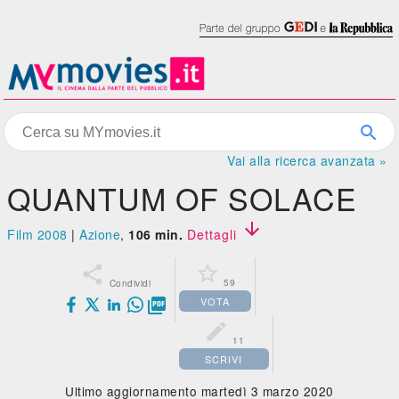
Vai alla ricerca avanzata »
QUANTUM OF SOLACE

Film 2008
|
Azione
,
106 min.
Dettagli


59
Condividi
VOTA


11
SCRIVI
Ultimo aggiornamento martedì 3 marzo 2020