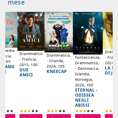
mese
mmedia
Dramm
Drammatico
Drammatico,
rancia,
- Franc
Fantascienza,
- Francia,
- Irlanda,
17, 95'
2024, 7
Drammatico,
2015, 100'
2024, 105'
ADAME
LA SC
- Danimarca,
DUE
KNEECAP
YDE
DI JO
Islanda,
AMICI
Norvegia,
2024, 100'
ETERNAL -
ODISSEA
NEGLI
ABISSI