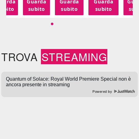
uarda
Guarda
Guarda
Guarda
Gua
subito
subito
subito
subito
sub
TROVA
STREAMING
Powered by