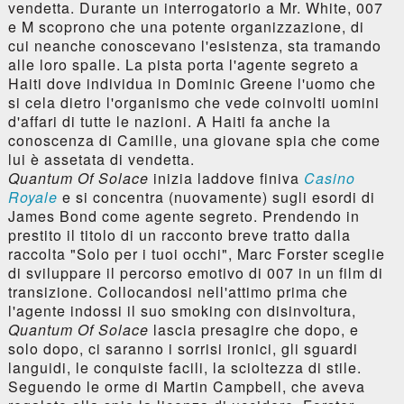
vendetta. Durante un interrogatorio a Mr. White, 007
e M scoprono che una potente organizzazione, di
cui neanche conoscevano l'esistenza, sta tramando
alle loro spalle. La pista porta l'agente segreto a
Haiti dove individua in Dominic Greene l'uomo che
si cela dietro l'organismo che vede coinvolti uomini
d'affari di tutte le nazioni. A Haiti fa anche la
conoscenza di Camille, una giovane spia che come
lui è assetata di vendetta.
Quantum Of Solace
inizia laddove finiva
Casino
Royale
e si concentra (nuovamente) sugli esordi di
James Bond come agente segreto. Prendendo in
prestito il titolo di un racconto breve tratto dalla
raccolta "Solo per i tuoi occhi", Marc Forster sceglie
di sviluppare il percorso emotivo di 007 in un film di
transizione. Collocandosi nell'attimo prima che
l'agente indossi il suo smoking con disinvoltura,
Quantum Of Solace
lascia presagire che dopo, e
solo dopo, ci saranno i sorrisi ironici, gli sguardi
languidi, le conquiste facili, la scioltezza di stile.
Seguendo le orme di Martin Campbell, che aveva