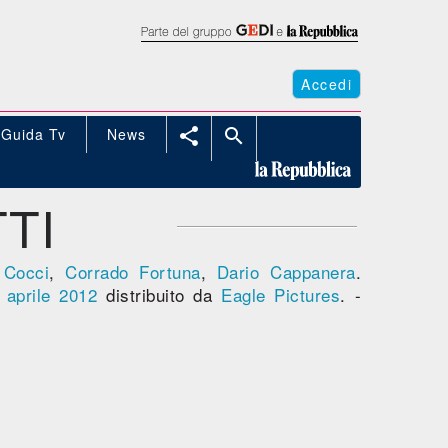
Accedi
Guida Tv
News


TTI
 Cocci
,
Corrado Fortuna
,
Dario Cappanera
.
aprile 2012
distribuito da
Eagle Pictures
. -