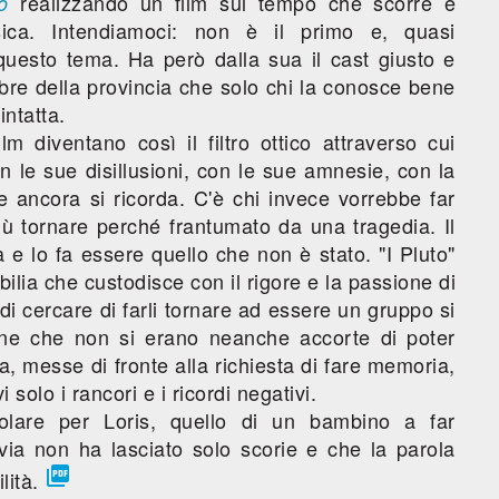
realizzando un film sul tempo che scorre e
o
ica. Intendiamoci: non è il primo e, quasi
 questo tema. Ha però dalla sua il cast giusto e
bre della provincia che solo chi la conosce bene
ntatta.
m diventano così il filtro ottico attraverso cui
on le sue disillusioni, con le sue amnesie, con la
 ancora si ricorda. C'è chi invece vorrebbe far
iù tornare perché frantumato da una tragedia. Il
 e lo fa essere quello che non è stato. "I Pluto"
lia che custodisce con il rigore e la passione di
 cercare di farli tornare ad essere un gruppo si
sone che non si erano neanche accorte di poter
, messe di fronte alla richiesta di fare memoria,
solo i rancori e i ricordi negativi.
olare per Loris, quello di un bambino a far
via non ha lasciato solo scorie e che la parola

lità.