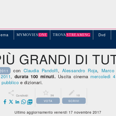
nema
Dvd
MYMOVIE
S
ONE
TROV
A
STREAMING
PIÙ GRANDI DI TU
con
Claudia Pandolfi
,
Alessandro Roja
,
Marco
2011
,
2011
,
Uscita cinema
mercoledì 4
durata 100 minuti.
,
pubblico
e dizionari.



36
10
Condividi
VOTA
SCRIVI

Ultimo aggiornamento venerdì 17 novembre 2017