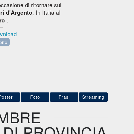
occasione di ritornare sul
, In Italia al
ri d'Argento
.
ro
ownload
bito
Poster
Foto
Frasi
Streaming
OMBRE
 DI PROVINCIA