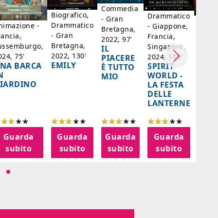
Commedia
Biografico,
Drammatico
- Gran
Biogr
Drammatico
nimazione -
- Giappone,
Bretagna,
Franc
- Gran
rancia,
Francia,
2022, 97'
Belgi
Bretagna,
ussemburgo,
Singapore,
IL
98'
2022, 130'
024, 75'
2024, 105'
PIACERE
LA D
EMILY
NA BARCA
SPIRIT
È TUTTO
DI F
N
WORLD -
MIO
- SA
IARDINO
LA FESTA
BER
DELLE
LANTERNE
Guarda
Guarda
Guarda
Guarda
G
subito
subito
subito
subito
s