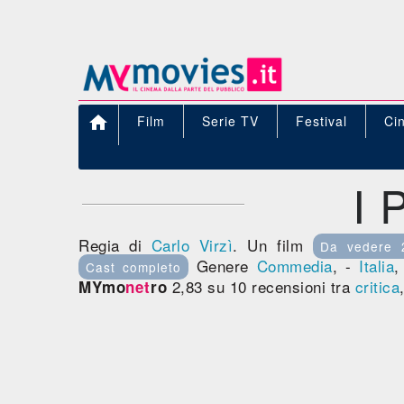

Film
Serie TV
Festival
Ci
I 
Regia di
Carlo Virzì
. Un film
Da vedere 
Genere
Commedia
, -
Italia
Cast completo
2,83 su 10 recensioni tra
critica
MYmo
net
ro