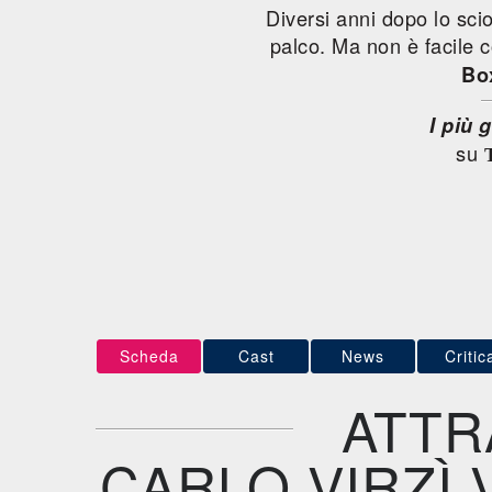
Diversi anni dopo lo scio
palco. Ma non è facile 
Bo
I più g
su
Scheda
Cast
News
Critic
ATTR
CARLO VIRZÌ 