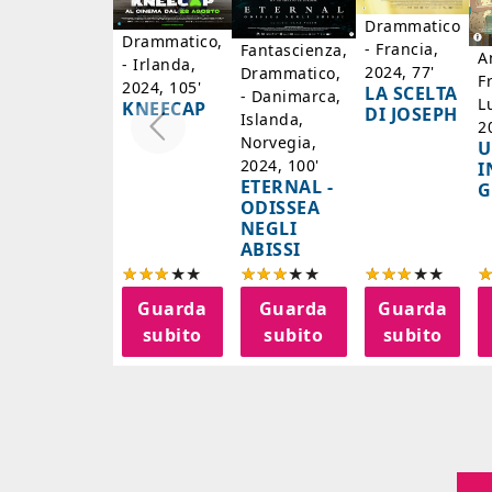
Drammatico
Drammatico,
- Francia,
Fantascienza,
A
- Irlanda,
2024, 77'
Drammatico,
F
2024, 105'
LA SCELTA
- Danimarca,
L
KNEECAP
DI JOSEPH
Islanda,
2
Norvegia,
U
2024, 100'
I
ETERNAL -
G
ODISSEA
NEGLI
ABISSI
Guarda
Guarda
Guarda
subito
subito
subito