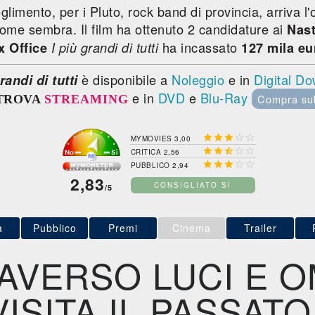
glimento, per i Pluto, rock band di provincia, arriva l'
come sembra. Il film ha ottenuto 2 candidature ai
Nast
ha incassato
x Office
I più grandi di tutti
127 mila eu
è disponibile a
Noleggio
e in
Digital D
randi di tutti
e in
DVD
e
Blu-Ray
Compra su
TROVA
STREAMING





MYMOVIES 3,00





CRITICA 2,56





PUBBLICO 2,94
2,83
CONSIGLIATO SÌ
/5
a
Pubblico
Premi
Cinema
Trailer
AVERSO LUCI E 
VISITA IL PASSATO