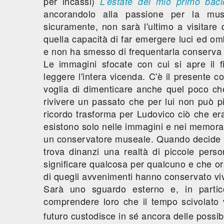
per incassi)
L'estate del mio primo baci
ancorandolo alla passione per la mus
sicuramente, non sarà l'ultimo a visitare
quella capacità di far emergere luci ed om
e non ha smesso di frequentarla conserva i
Le immagini sfocate con cui si apre il fil
leggere l'intera vicenda. C'è il presente c
voglia di dimenticare anche quel poco che
rivivere un passato che per lui non può p
ricordo trasforma per Ludovico ciò che era
esistono solo nelle immagini e nei memorabi
un conservatore museale. Quando decide di
trova dinanzi una realtà di piccole per
significare qualcosa per qualcuno e che ora
di quegli avvenimenti hanno conservato vivi 
Sarà uno sguardo esterno e, in partic
comprendere loro che il tempo scivolato 
futuro custodisce in sé ancora delle possibi