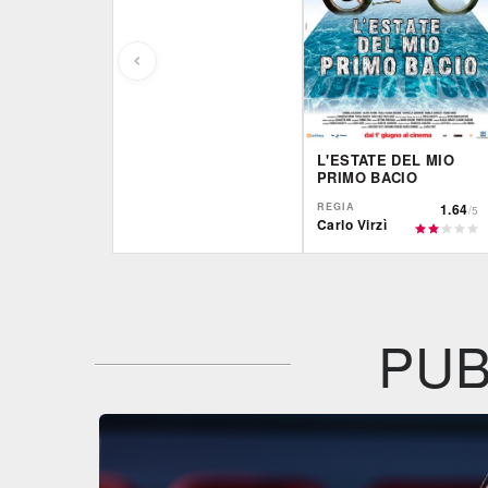
L'ESTATE DEL MIO
PRIMO BACIO
REGIA
1.64
/5
Carlo Virzì
Film&More
IBS
DVD
BR
DVD
IBS
DVD
BR
PUB
Feltrinelli
DVD