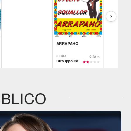
ARRAPAHO
REGIA
2.31
/5
Ciro Ippolito
Film&More
IBS
Film&More
DVD
DVD
IBS
Feltrinelli
IBS
DVD
DVD
BLICO
Feltrinelli