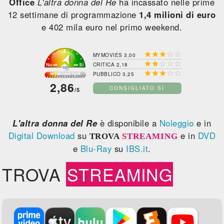
Office
L'altra donna del Re
ha incassato nelle prime
12 settimane di programmazione
1,4 milioni di euro
e 402 mila euro nel primo weekend.





MYMOVIES 3,00





CRITICA 2,18





PUBBLICO 3,25
2,86
CONSIGLIATO SÌ
/5
L'altra donna del Re
è disponibile a
Noleggio
e in
Digital Download
su
e in
DVD
TROVA
STREAMING
e
Blu-Ray
su
IBS.it
.
TROVA
STREAMING