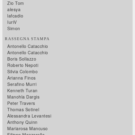
Zio Tom
alesya
lafcadio
IuriV
Simon
RASSEGNA STAMPA
Antonello Catacchio
Antonello Catacchio
Boris Sollazzo
Roberto Nepoti
Silvia Colombo
Arianna Finos
Serafino Murri
Kenneth Turan
Manohla Dargis
Peter Travers
Thomas Sotinel
Alessandra Levantesi
Anthony Quinn
Mariarosa Mancuso
Filippo Mazzarella