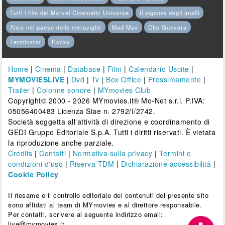
Tutti i film del Marvel Cinematic Universe
Il signore degli anelli
Alice nel paese delle meraviglie
Mad Max
Che Guevara
Terminator
Rocky
Home
|
Cinema
|
Database
|
Film
|
Calendario Uscite
|
MYMOVIESLIVE
|
Dvd
|
Tv
|
Box Office
|
Prossimamente
|
Trailer
|
Colonne sonore
|
MYmovies Club
Copyright© 2000 - 2026 MYmovies.it® Mo-Net s.r.l. P.IVA:
05056400483 Licenza Siae n. 2792/I/2742.
Società soggetta all'attività di direzione e coordinamento di
GEDI Gruppo Editoriale S.p.A. Tutti i diritti riservati. È vietata
la riproduzione anche parziale.
Credits
|
Contatti
|
Normativa sulla privacy
|
Termini e
condizioni d'uso
|
Riserva TDM
|
Dichiarazione accessibilità
|
Cookie Policy
Il riesame e il controllo editoriale dei contenuti del presente sito
sono affidati al team di MYmovies e al direttore responsabile.
Per contatti, scrivere al seguente indirizzo email:
live@mymovies.it