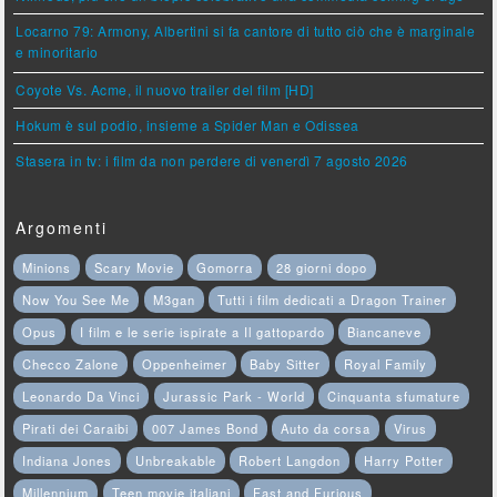
Locarno 79: Armony, Albertini si fa cantore di tutto ciò che è marginale
e minoritario
Coyote Vs. Acme, il nuovo trailer del film [HD]
Hokum è sul podio, insieme a Spider Man e Odissea
Stasera in tv: i film da non perdere di venerdì 7 agosto 2026
Argomenti
Minions
Scary Movie
Gomorra
28 giorni dopo
Now You See Me
M3gan
Tutti i film dedicati a Dragon Trainer
Opus
I film e le serie ispirate a Il gattopardo
Biancaneve
Checco Zalone
Oppenheimer
Baby Sitter
Royal Family
Leonardo Da Vinci
Jurassic Park - World
Cinquanta sfumature
Pirati dei Caraibi
007 James Bond
Auto da corsa
Virus
Indiana Jones
Unbreakable
Robert Langdon
Harry Potter
Millennium
Teen movie italiani
Fast and Furious