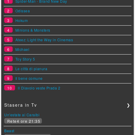
1
Spider-Man - Brand New Day
2
Odissea
3
Hokum
4
Minions & Monsters
5
Ateez: Light the Way in Cinemas
6
Michael
7
Toy Story 5
8
Le città di pianura
9
Il bene comune
10
Il Diavolo veste Prada 2
Stasera in Tv
❯
Un'estate ai Caraibi
Rete4 ore 21:35
Beast