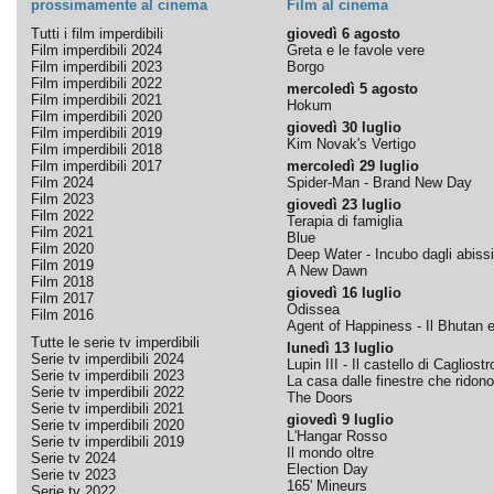
prossimamente al cinema
Film al cinema
Tutti i film imperdibili
giovedì 6 agosto
Film imperdibili 2024
Greta e le favole vere
Film imperdibili 2023
Borgo
Film imperdibili 2022
mercoledì 5 agosto
Film imperdibili 2021
Hokum
Film imperdibili 2020
giovedì 30 luglio
Film imperdibili 2019
Kim Novak's Vertigo
Film imperdibili 2018
Film imperdibili 2017
mercoledì 29 luglio
Film 2024
Spider-Man - Brand New Day
Film 2023
giovedì 23 luglio
Film 2022
Terapia di famiglia
Film 2021
Blue
Film 2020
Deep Water - Incubo dagli abissi
Film 2019
A New Dawn
Film 2018
giovedì 16 luglio
Film 2017
Odissea
Film 2016
Agent of Happiness - Il Bhutan e 
Tutte le serie tv imperdibili
lunedì 13 luglio
Serie tv imperdibili 2024
Lupin III - Il castello di Cagliostr
Serie tv imperdibili 2023
La casa dalle finestre che ridono
Serie tv imperdibili 2022
The Doors
Serie tv imperdibili 2021
giovedì 9 luglio
Serie tv imperdibili 2020
L'Hangar Rosso
Serie tv imperdibili 2019
Il mondo oltre
Serie tv 2024
Election Day
Serie tv 2023
165' Mineurs
Serie tv 2022