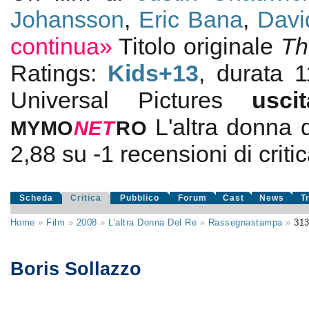
Johansson
,
Eric Bana
,
Davi
continua»
Titolo originale
Th
Ratings:
Kids+13
, durata 
Universal Pictures
usc
L'altra donna 
MYMO
NE
T
RO
2,88
su
-1
recensioni di critic
Scheda
Critica
Pubblico
Forum
Cast
News
T
Home
»
Film
»
2008
»
L'altra Donna Del Re
»
Rassegnastampa
»
31
Boris Sollazzo