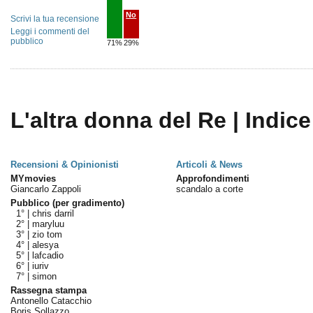
No
Scrivi la tua recensione
Leggi i commenti del
pubblico
71%
29%
L'altra donna del Re | Indice
Recensioni & Opinionisti
Articoli & News
MYmovies
Approfondimenti
Giancarlo Zappoli
scandalo a corte
Pubblico (per gradimento)
1° |
chris darril
2° |
maryluu
3° |
zio tom
4° |
alesya
5° |
lafcadio
6° |
iuriv
7° |
simon
Rassegna stampa
Antonello Catacchio
Boris Sollazzo