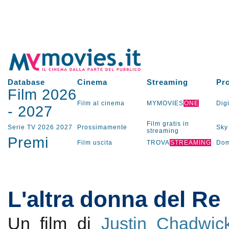
Database
Cinema
Streaming
Pr
Film 2026
Film al cinema
MYMOVIES
ONE
Digi
-
2027
Film gratis in
Serie TV
2026
2027
Prossimamente
Sky
streaming
Premi
Film uscita
TROVA
STREAMING
Dom
L'altra donna del Re
Un film di
Justin Chadwic