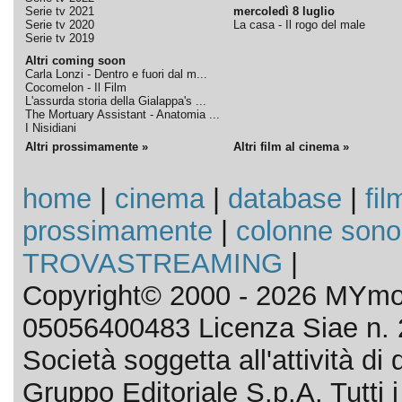
Serie tv 2021
mercoledì 8 luglio
Serie tv 2020
La casa - Il rogo del male
Serie tv 2019
Altri coming soon
Carla Lonzi - Dentro e fuori dal m...
Cocomelon - Il Film
L'assurda storia della Gialappa's ...
The Mortuary Assistant - Anatomia ...
I Nisidiani
Altri prossimamente »
Altri film al cinema »
home
|
cinema
|
database
|
fil
prossimamente
|
colonne sono
TROVASTREAMING
|
Copyright© 2000 - 2026 MYmov
05056400483 Licenza Siae n. 
Società soggetta all'attività d
Gruppo Editoriale S.p.A. Tutti i d