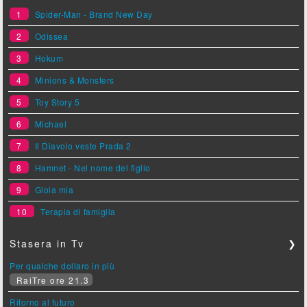
1
Spider-Man - Brand New Day
2
Odissea
3
Hokum
4
Minions & Monsters
5
Toy Story 5
6
Michael
7
Il Diavolo veste Prada 2
8
Hamnet - Nel nome del figlio
9
Gioia mia
10
Terapia di famiglia
Stasera in Tv
❯
Per qualche dollaro in più
RaiTre ore 21.3
Ritorno al futuro