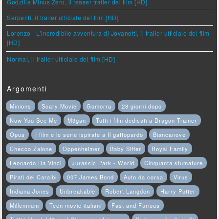
Godzilla Minus Zero, il teaser trailer del film [HD]
Serpenti, il trailer ufficiale del film [HD]
Lorenzo - L'incredibile avventura di Jovanotti, il trailer ufficiale del film
[HD]
Normal, il trailer ufficiale del film [HD]
Argomenti
Minions
Scary Movie
Gomorra
28 giorni dopo
Now You See Me
M3gan
Tutti i film dedicati a Dragon Trainer
Opus
I film e le serie ispirate a Il gattopardo
Biancaneve
Checco Zalone
Oppenheimer
Baby Sitter
Royal Family
Leonardo Da Vinci
Jurassic Park - World
Cinquanta sfumature
Pirati dei Caraibi
007 James Bond
Auto da corsa
Virus
Indiana Jones
Unbreakable
Robert Langdon
Harry Potter
Millennium
Teen movie italiani
Fast and Furious