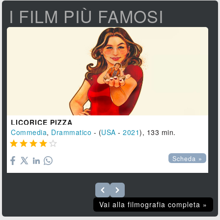
I FILM PIÙ FAMOSI
LICORICE PIZZA
Commedia
,
Drammatico
- (
USA
-
2021
), 133 min.





Scheda »
Vai alla filmografia completa »