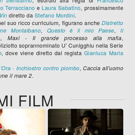
n benissimo
o Terracciano
e
Laura Sabatino
, prossimamente
diretto da
Stefano Mordini
.
Win
el suo ricco curriculum, figurano anche
Distretto
,
,
ane Montalbano
Questo è il mio Paese
Il
,
,
o
Maxi - Il grande processo alla mafia
oliziotto soprannominato U' Cunigghiu nella Serie
, dove viene diretto dal regista
Gianluca Maria
o
,
'Ora - Inchiostro contro piombo
Caccia all'uomo
.
ome il mare 2
MI FILM