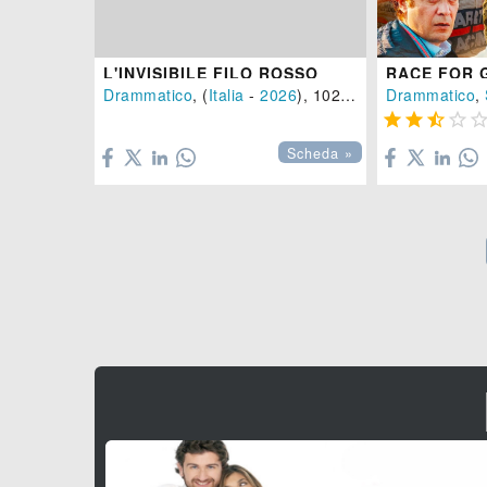
L'INVISIBILE FILO ROSSO
Drammatico
, (
Italia
-
2026
), 102 min.
Drammatico
,





Scheda »