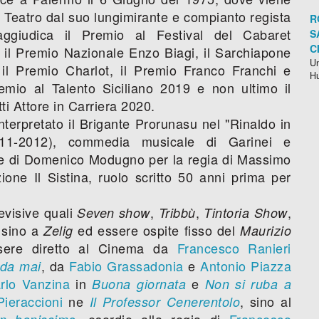
l Teatro dal suo lungimirante e compianto regista
R
ggiudica il Premio al Festival del Cabaret
S
C
il Premio Nazionale Enzo Biagi, il Sarchiapone
Un
 il Premio Charlot, il Premio Franco Franchi e
H
remio al Talento Siciliano 2019 e non ultimo il
i Attore in Carriera 2020.
terpretato il Brigante Prorunasu nel "Rinaldo in
11-2012), commedia musicale di Garinei e
e di Domenico Modugno per la regia di Massimo
ne Il Sistina, ruolo scritto 50 anni prima per
levisive quali
,
,
,
Seven show
Tribbù
Tintoria Show
e sino a
ed essere ospite fisso del
Zelig
Maurizio
sere diretto al Cinema da
Francesco Ranieri
, da
Fabio Grassadonia
e
Antonio Piazza
rda mai
rlo Vanzina
in
e
Buona giornata
Non si ruba a
ieraccioni
ne
, sino al
Il Professor Cenerentolo
, esordio alla regia di
Francesco