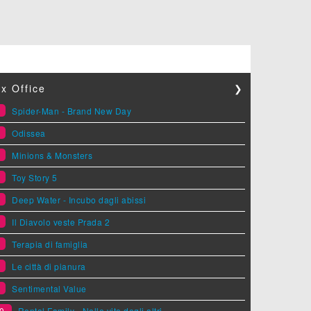
x Office
❯
1
Spider-Man - Brand New Day
2
Odissea
3
Minions & Monsters
4
Toy Story 5
5
Deep Water - Incubo dagli abissi
6
Il Diavolo veste Prada 2
7
Terapia di famiglia
8
Le città di pianura
9
Sentimental Value
0
Rental Family - Nelle vite degli altri