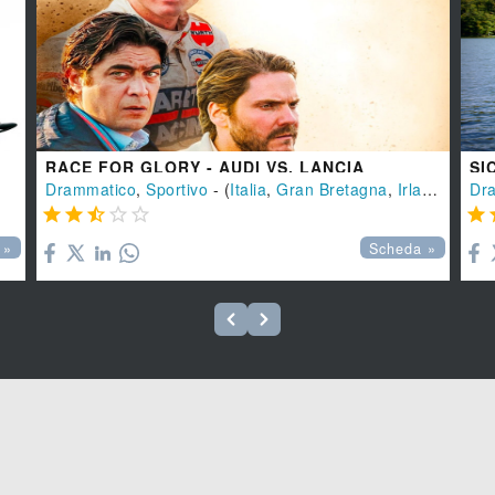
RACE FOR GLORY - AUDI VS. LANCIA
SI
Drammatico
,
Sportivo
- (
Italia
,
Gran Bretagna
,
Irlanda
-
202
Dr






 »
Scheda »