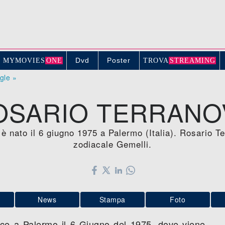
Dvd
Poster
MYMOVIE
S
ONE
TROV
A
STREAMING
ogle »
OSARIO TERRANO
 è nato il 6 giugno 1975 a Palermo (Italia). Rosario 
zodiacale Gemelli.
News
Stampa
Foto
ce a Palermo il 6 Giugno del 1975, dove viene