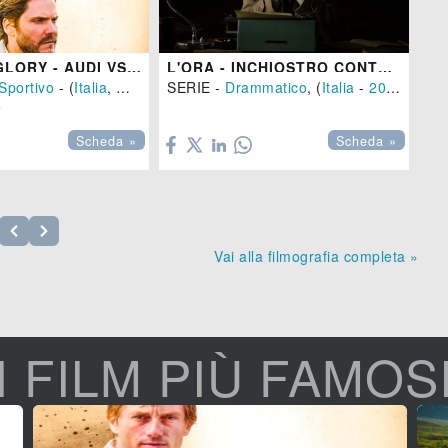
RACE FOR GLORY - AUDI VS. LANCIA
L'ORA - INCHIOSTRO CONTRO PIOMBO
BE
Sportivo
- (
Italia
,
Gran Bretagna
SERIE -
,
Drammatico
Irlanda
-
2024
, (
), 109 min.
Italia
-
2022
)
Co



Scheda »
Scheda »
Vai alla filmografia completa »
I FILM PIÙ FAMOS