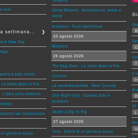
le vere
Camp Miasma - Adolescenza, sesso e
St
morte
Sa
Insidious - Fuori dall'altrove
R
a settimana...
❯
20 agosto 2026
Op
Brand New Day
Maldoror
C
rtigo
26 agosto 2026
Can
T
The Dog Stars - Le stelle dopo la fine
Il 
piacere è tutto nostro
Couture
Ir
 Le stelle dopo la fine
La vendetta perfetta - Bear Country
Br
L'alba sulla mietitura
One Night Only - Quando tutto è
R
possibile
omsday
50 
Ghost: 2 Big To Rig
L
cammino per ricominciare
27 agosto 2026
Am
It
Tony - Diario di un giovane cuoco
i un giovane cuoco