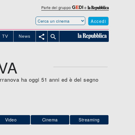
Parte del gruppo
e
Accedi


TV
News
VA
Terranova ha oggi 51 anni ed è del segno
Video
Cinema
Streaming