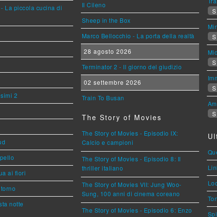
Tra
Il Cileno
- La piccola cucina di
S
Sheep in the Box
Mi
Marco Bellocchio - La porta della realtà
S
28 agosto 2026
Mi
S
Terminator 2 - Il giorno del giudizio
Imm
02 settembre 2026
S
esimi 2
Train To Busan
Am
S
The Story of Movies
The Story of Movies - Episodio IX:
Ul
ud
Calcio e campioni
Que
ppello
The Story of Movies - Episodio 8: Il
Lin
thriller italiano
a ai fiori
Loc
The Story of Movies VII: Jung Woo-
torno
Sung, 100 anni di cinema coreano
Ton
ta notte
The Story of Movies - Episodio 6: Enzo
Spi