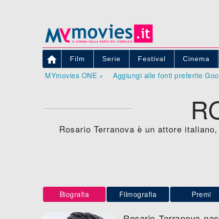

Film
Serie
Festival
Cinema
MYmovies ONE »
Aggiungi alle fonti preferite Go
R
Rosario Terranova è un attore italiano,
Biografia
Filmografia
Premi
Rosario Terranova nas