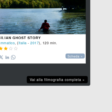
CILIAN GHOST STORY
IL PROFE
4
ammatico
), 109 min.
, (
Italia
-
2017
), 120 min.
Commedia
, 








Scheda »
Vai alla filmografia completa »