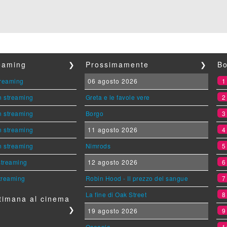
reaming
❯
Prossimamente
❯
Bo
streaming
06 agosto 2026
n streaming
Greta e le favole vere
n streaming
Borgo
n streaming
11 agosto 2026
n streaming
Nimrods
 streaming
12 agosto 2026
streaming
Robin Hood - Il prezzo del sangue
La fine di Oak Street
timana al cinema
❯
19 agosto 2026
Oceania
1