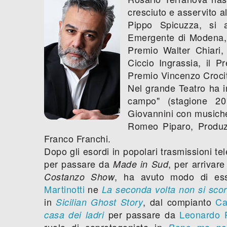
cresciuto e asservito a
Pippo Spicuzza, si a
Emergente di Modena, 
Premio Walter Chiari,
Ciccio Ingrassia, il P
Premio Vincenzo Crocitt
Nel grande Teatro ha in
campo" (stagione 20
Giovannini con musich
Romeo Piparo, Produzio
Franco Franchi.
Dopo gli esordi in popolari trasmissioni te
per passare da
, per arrivar
Made in Sud
, ha avuto modo di es
Costanzo Show
Martinotti
ne
La seconda volta non si sco
in
, dal compianto
Ca
Sicilian Ghost Story
per passare da
Leonardo P
casa dei ladri
ruolo di coprotagonista in