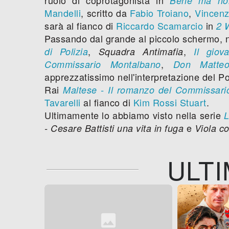
Bene ma no
Mandelli
, scritto da
Fabio Troiano
,
Vincenz
sarà al fianco di
Riccardo Scamarcio
in
2 
Passando dal grande al piccolo schermo, n
,
,
di Polizia
Squadra Antimafia
Il giov
,
Commissario Montalbano
Don Matte
apprezzatissimo nell'interpretazione del P
Rai
Maltese - Il romanzo del Commissari
Tavarelli
al fianco di
Kim Rossi Stuart
.
Ultimamente lo abbiamo visto nella serie
L
e
- Cesare Battisti una vita in fuga
Viola c
ULTI