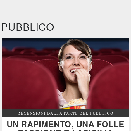
IBS
Film&More
IBS
DVD
DVD
BR
Feltrinelli
IBS
Felt
DVD
DVD
PUBBLICO
Feltrinelli
DVD
RECENSIONI DALLA PARTE DEL PUBBLICO
UN RAPIMENTO, UNA FOLLE