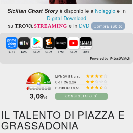
Sicilian Ghost Story
è disponibile a
Noleggio
e in
Digital Download
su
e in
DVD
TROVA
STREAMING
Compra subito
Powered by





MYMOVIES 3,50





CRITICA 2,20





PUBBLICO 3,56
3,09
CONSIGLIATO SÌ
/5
IL TALENTO DI PIAZZA E
GRASSADONIA