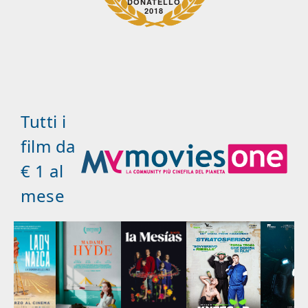
DONATELLO
2018
Tutti i
film da
€ 1 al
mese