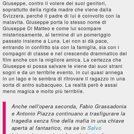
Giuseppe, contro il volere dei suoi genitori,
soprattutto della rigida madre che viene dalla
Svizzera, perché il padre di lui è coinvolto con la
malavita. Giuseppe porta lo stesso nome di
Giuseppe Di Matteo e come lui scompare
misteriosamente, al termine di un pomeriggio
passato insieme a Luna. Lei non si dà pace,
entrando in conflitto sia con la famiglia, sia con i
compagni di classe e nel crescendo drammatico del
film anche con la migliore amica. La certezza che
Giuseppe si possa salvare le viene dai suoi strani
sogni e da un terribile evento, in cui quasi annega
in un lago e le sembra di ritrovare il ragazzo in una
sorta di antro subacqueo. La realtà però è assai
meno magica e molto più terribile.
Anche nell'opera seconda, Fabio Grassadonia
e Antonio Piazza continuano a trasfigurare la
tragedia senza fine della mafia in una chiave
aperta al fantastico, ma se in
Salvo