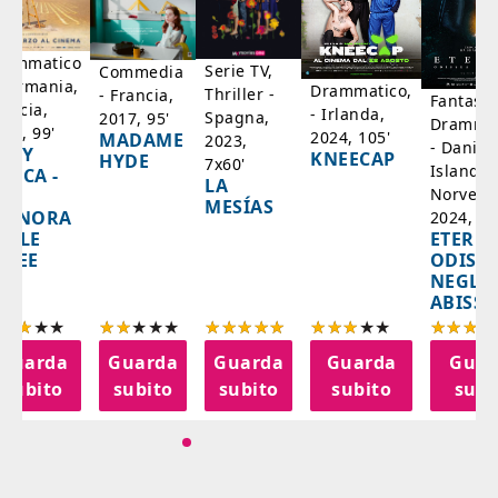
rammatico
Serie TV,
Commedia
 Germania,
Drammatico,
Thriller -
- Francia,
Fantasci
rancia,
- Irlanda,
Spagna,
2017, 95'
Drammat
025, 99'
2024, 105'
MADAME
2023,
- Danim
ADY
KNEECAP
HYDE
7x60'
Islanda,
AZCA -
LA
Norvegi
A
MESÍAS
IGNORA
2024, 10
ETERNA
ELLE
ODISS
INEE
NEGLI
ABISSI
Guarda
Guarda
Guarda
Guarda
Guar
subito
subito
subito
subito
subi