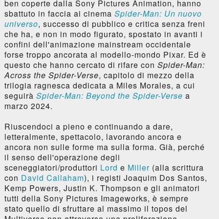
ben coperte dalla Sony Pictures Animation, hanno
sbattuto in faccia ai cinema
Spider-Man: Un nuovo
universo
, successo di pubblico e critica senza freni
che ha, e non in modo figurato, spostato in avanti i
confini dell'animazione mainstream occidentale
forse troppo ancorata al modello-mondo Pixar. Ed è
questo che hanno cercato di rifare con
Spider-Man:
Across the Spider-Verse
, capitolo di mezzo della
trilogia ragnesca dedicata a Miles Morales, a cui
seguirà
Spider-Man: Beyond the Spider-Verse
a
marzo 2024.
Riuscendoci a pieno e continuando a dare,
letteralmente, spettacolo, lavorando ancora e
ancora non sulle forme ma sulla forma. Già, perché
il senso dell'operazione degli
sceneggiatori/produttori
Lord
e
Miller
(alla scrittura
con
David Callaham
), i registi Joaquim Dos Santos,
Kemp Powers, Justin K. Thompson e gli animatori
tutti della Sony Pictures Imageworks, è sempre
stato quello di sfruttare al massimo il topos del
Multiverso non attraverso una proliferazione