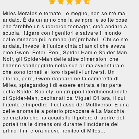





Miles Morales è tornato - o meglio, non se n'è mai
andato. È da un anno che fa sempre le solite cose
che farebbe un supereroe teenager, cioè andare a
scuola, litigare con i genitori e salvare il mondo
dalle minacce più o meno (im)probabili. Chi se n'è
andata, invece, è l'unica cinta di amici che aveva,
cioè Gwen, Peter, Peni, Spider-Ham e Spider-Man
Noir, gli Spider-Man delle altre dimensioni che
l'hanno spalleggiato nella sua prima avventura e
che sono tornati ai loro rispettivi universi. Un
giorno, però, Gwen riappare nella cameretta di
Miles, spiegandogli di essere entrata a far parte
della Spider-Society, un gruppo interdimensionale
di Spider-Man, capitanati da Miguel O'Hara, il cui
intento è impedire il collasso del Multiverso. E una
delle anomalie a poterlo provocare è La Macchia,
scienziato che ha acquisito il potere di aprire dei
portali tra le dimensioni durante l'incidente del
primo film, e ora nuovo nemico di Miles...