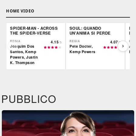
HOME VIDEO
SPIDER-MAN - ACROSS
SOUL: QUANDO
LE 
THE SPIDER-VERSE
UN'ANIMA SI PERDE
MO
REGIA
4.15
REGIA
4.07
REG
/5
/5
Joaquim Dos
Pete Docter,
Alb
Santos, Kemp
Kemp Powers
Rod
Powers, Justin
K. Thompson
Film&More
Film&More
Fil
DVD
BR
DVD
BR
IBS
IBS
IBS
DVD
DVD
BR
PUBBLICO
Feltrinelli
Feltrinelli
DVD
DVD