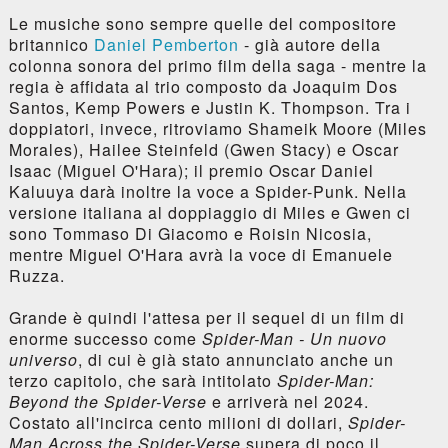
Le musiche sono sempre quelle del compositore
britannico
Daniel Pemberton
- già autore della
colonna sonora del primo film della saga - mentre la
regia è affidata al trio composto da Joaquim Dos
Santos, Kemp Powers e Justin K. Thompson. Tra i
doppiatori, invece, ritroviamo Shameik Moore (Miles
Morales), Hailee Steinfeld (Gwen Stacy) e Oscar
Isaac (Miguel O'Hara); il premio Oscar Daniel
Kaluuya darà inoltre la voce a Spider-Punk. Nella
versione italiana al doppiaggio di Miles e Gwen ci
sono Tommaso Di Giacomo e Roisin Nicosia,
mentre Miguel O'Hara avrà la voce di Emanuele
Ruzza.
Grande è quindi l'attesa per il sequel di un film di
enorme successo come
Spider-Man - Un nuovo
universo
, di cui è già stato annunciato anche un
terzo capitolo, che sarà intitolato
Spider-Man:
Beyond the Spider-Verse
e arriverà nel 2024.
Costato all'incirca cento milioni di dollari,
Spider-
Man Across the Spider-Verse
supera di poco il