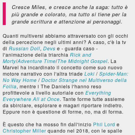
Cresce Miles, e cresce anche la saga: tutto è
più grande e colorato, ma tutto si tiene per la
grande scrittura e attenzione ai personaggi.
Quanti multiversi abbiamo attraversato con gli occhi
della percezione negli ultimi anni? A caso, c'è la tv
di
Russian Doll
,
Devs
e - guarda caso -
l'animazione della triarchia
Rick and
Morty
/
Adventure Time
/
The Midnight Gospel
. La
Marvel ha incardinato il concetto come suo nuovo
motore narrativo con l'altra triade
Loki
/
Spider-Man:
No Way Home
/
Doctor Strange nel Multiverso della
Follia
, mentre i The Daniels l'hanno reso
profittevole a livello autoriale con
Everything
Everywhere All at Once
. Tante forme tutte assieme
da sbirciare, esplorare e magari riportare indietro.
Eppure non è questione di forme, no, ma di forma.
È questo che ha mosso fin dall'inizio
Phil Lord
e
Christopher Miller
quando nel 2018, con le spalle