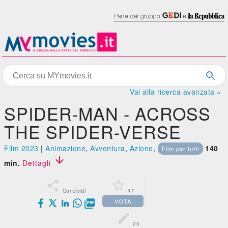
Vai alla ricerca avanzata »
SPIDER-MAN - ACROSS
THE SPIDER-VERSE
Film 2023
|
Animazione
,
Avventura
,
Azione
,
140
Film per tutti

min.
Dettagli


41
Condividi
VOTA


25