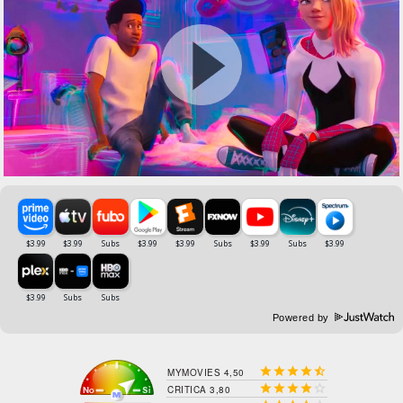
Powered by





MYMOVIES 4,50





CRITICA 3,80