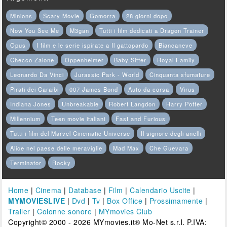
Minions
Scary Movie
Gomorra
28 giorni dopo
Now You See Me
M3gan
Tutti i film dedicati a Dragon Trainer
Opus
I film e le serie ispirate a Il gattopardo
Biancaneve
Checco Zalone
Oppenheimer
Baby Sitter
Royal Family
Leonardo Da Vinci
Jurassic Park - World
Cinquanta sfumature
Pirati dei Caraibi
007 James Bond
Auto da corsa
Virus
Indiana Jones
Unbreakable
Robert Langdon
Harry Potter
Millennium
Teen movie italiani
Fast and Furious
Tutti i film del Marvel Cinematic Universe
Il signore degli anelli
Alice nel paese delle meraviglie
Mad Max
Che Guevara
Terminator
Rocky
Home
|
Cinema
|
Database
|
Film
|
Calendario Uscite
|
MYMOVIESLIVE
|
Dvd
|
Tv
|
Box Office
|
Prossimamente
|
Trailer
|
Colonne sonore
|
MYmovies Club
Copyright© 2000 - 2026 MYmovies.it® Mo-Net s.r.l. P.IVA: