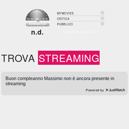

MYMOVIES

CRITICA

PUBBLICO
n.d.
CONSIGLIATO N.D.
TROVA
STREAMING
Powered by