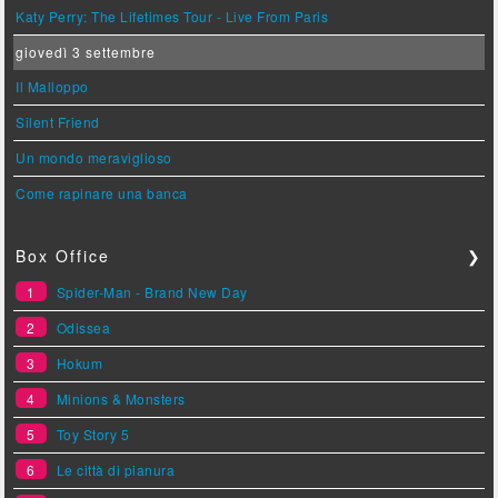
Katy Perry: The Lifetimes Tour - Live From Paris
giovedì 3 settembre
Il Malloppo
Silent Friend
Un mondo meraviglioso
Come rapinare una banca
Box Office
❯
1
Spider-Man - Brand New Day
2
Odissea
3
Hokum
4
Minions & Monsters
5
Toy Story 5
6
Le città di pianura