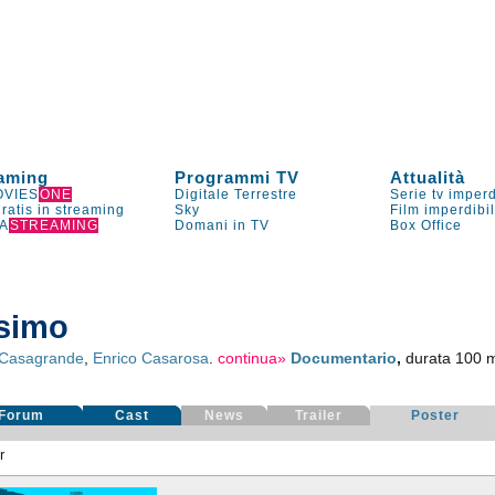
aming
Programmi TV
Attualità
VIES
ONE
Digitale Terrestre
Serie tv imperd
gratis in streaming
Sky
Film imperdibi
A
STREAMING
Domani in TV
Box Office
simo
 Casagrande
,
Enrico Casarosa
.
continua»
Documentario
,
durata 100 mi
Forum
Cast
News
Trailer
Poster
r