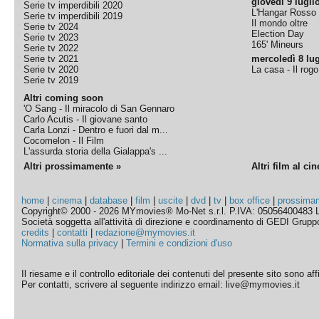
giovedì 9 lugli
Serie tv imperdibili 2020
L'Hangar Rosso
Serie tv imperdibili 2019
Il mondo oltre
Serie tv 2024
Election Day
Serie tv 2023
165' Mineurs
Serie tv 2022
Serie tv 2021
mercoledì 8 lug
Serie tv 2020
La casa - Il rog
Serie tv 2019
Altri coming soon
'O Sang - Il miracolo di San Gennaro
Carlo Acutis - Il giovane santo
Carla Lonzi - Dentro e fuori dal m...
Cocomelon - Il Film
L'assurda storia della Gialappa's ...
Altri prossimamente »
Altri film al ci
home
|
cinema
|
database
|
film
|
uscite
|
dvd
|
tv
|
box office
|
prossima
Copyright© 2000 - 2026 MYmovies® Mo-Net s.r.l. P.IVA: 05056400483 L
Società soggetta all'attività di direzione e coordinamento di GEDI Gruppo E
credits
|
contatti
|
redazione@mymovies.it
Normativa sulla privacy
|
Termini e condizioni d'uso
Il riesame e il controllo editoriale dei contenuti del presente sito sono a
Per contatti, scrivere al seguente indirizzo email: live@mymovies.it