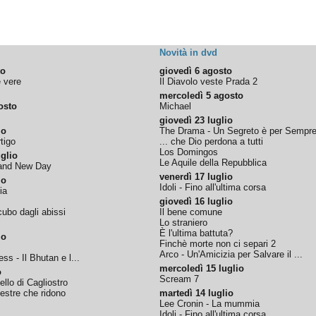
Novità in dvd
to
giovedì 6 agosto
e vere
Il Diavolo veste Prada 2
mercoledì 5 agosto
osto
Michael
giovedì 23 luglio
io
The Drama - Un Segreto è per Sempr
tigo
... che Dio perdona a tutti
Los Domingos
glio
Le Aquile della Repubblica
rand New Day
venerdì 17 luglio
io
Idoli - Fino all'ultima corsa
ia
giovedì 16 luglio
ubo dagli abissi
Il bene comune
Lo straniero
È l'ultima battuta?
io
Finchè morte non ci separi 2
Arco - Un'Amicizia per Salvare il ...
ss - Il Bhutan e l...
mercoledì 15 luglio
o
Scream 7
tello di Cagliostro
nestre che ridono
martedì 14 luglio
Lee Cronin - La mummia
Idoli - Fino all'ultima corsa