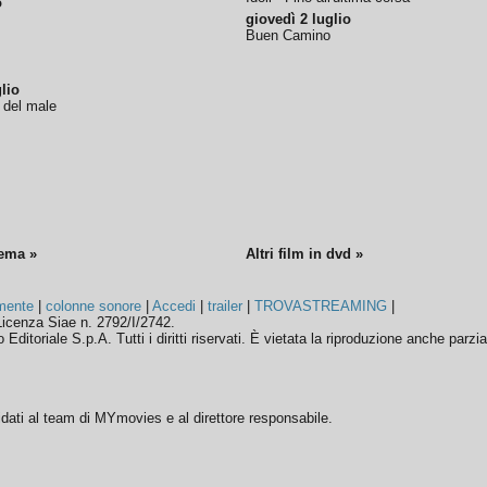
o
giovedì 2 luglio
Buen Camino
lio
o del male
nema »
Altri film in dvd »
mente
|
colonne sonore
|
Accedi
|
trailer
|
TROVASTREAMING
|
icenza Siae n. 2792/I/2742.
ditoriale S.p.A. Tutti i diritti riservati. È vietata la riproduzione anche parzia
ffidati al team di MYmovies e al direttore responsabile.