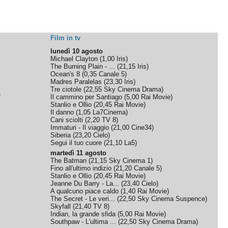
Film in tv
lunedì 10 agosto
Michael Clayton
(
1,00
Iris
)
The Burning Plain - ...
(
21,15
Iris
)
Ocean's 8
(
0,35
Canale 5
)
Madres Paralelas
(
23,30
Iris
)
Tre ciotole
(
22,55
Sky Cinema Drama
)
e
Il cammino per Santiago
(
5,00
Rai Movie
)
Stanlio e Ollio
(
20,45
Rai Movie
)
Il danno
(
1,05
La7Cinema
)
Cani sciolti
(
2,20
TV 8
)
Immaturi - Il viaggio
(
21,00
Cine34
)
Siberia
(
23,20
Cielo
)
Segui il tuo cuore
(
21,10
La5
)
martedì 11 agosto
The Batman
(
21,15
Sky Cinema 1
)
Fino all'ultimo indizio
(
21,20
Canale 5
)
Stanlio e Ollio
(
20,45
Rai Movie
)
Jeanne Du Barry - La...
(
23,40
Cielo
)
A qualcuno piace caldo
(
1,40
Rai Movie
)
The Secret - Le veri...
(
22,50
Sky Cinema Suspence
)
Skyfall
(
21,40
TV 8
)
Indian, la grande sfida
(
5,00
Rai Movie
)
Southpaw - L'ultima ...
(
22,50
Sky Cinema Drama
)