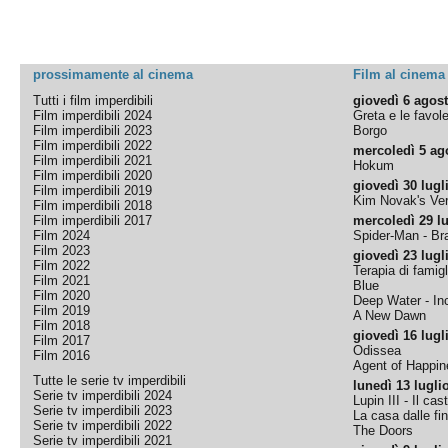
prossimamente al cinema
Film al cinema
Tutti i film imperdibili
giovedì 6 agos
Film imperdibili 2024
Greta e le favol
Film imperdibili 2023
Borgo
Film imperdibili 2022
mercoledì 5 ag
Film imperdibili 2021
Hokum
Film imperdibili 2020
giovedì 30 lugl
Film imperdibili 2019
Kim Novak's Ver
Film imperdibili 2018
Film imperdibili 2017
mercoledì 29 lu
Film 2024
Spider-Man - B
Film 2023
giovedì 23 lugl
Film 2022
Terapia di famigl
Film 2021
Blue
Film 2020
Deep Water - Inc
Film 2019
A New Dawn
Film 2018
giovedì 16 lugl
Film 2017
Odissea
Film 2016
Agent of Happine
Tutte le serie tv imperdibili
lunedì 13 lugli
Serie tv imperdibili 2024
Lupin III - Il cas
Serie tv imperdibili 2023
La casa dalle fi
Serie tv imperdibili 2022
The Doors
Serie tv imperdibili 2021