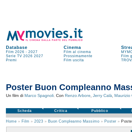
Database
Cinema
Stre
Film 2026
-
2027
Film al cinema
MYMO
Serie TV
2026
2027
Prossimamente
Film 
Premi
Film uscita
TROV
Poster Buon Compleanno Mas
Un film di
Marco Spagnoli
. Con
Renzo Arbore
,
Jerry Calà
,
Maurizio
Scheda
Critica
Pubblico
Home
»
Film
»
2023
»
Buon Compleanno Massimo
»
Poster
»
Poste