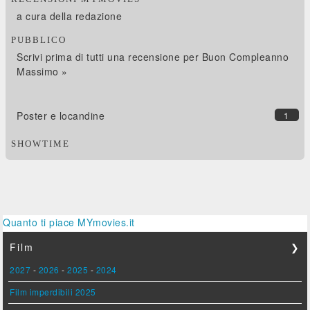
a cura della redazione
PUBBLICO
Scrivi prima di tutti una recensione per Buon Compleanno
Massimo »
Poster e locandine
1
SHOWTIME
Quanto ti piace MYmovies.it
Film
❯
2027
-
2026
-
2025
-
2024
Film imperdibili 2025