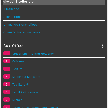
giovedì 3 settembre
Il Malloppo
Silent Friend
Un mondo meraviglioso
Come rapinare una banca
Box Office
❯
1
Spider-Man - Brand New Day
2
Odissea
3
Hokum
4
Minions & Monsters
5
Toy Story 5
6
Le città di pianura
7
Michael
8
Deep Water - Incubo dagli abissi