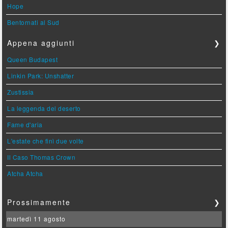
Hope
Bentornati al Sud
Appena aggiunti
❯
Queen Budapest
Linkin Park: Unshatter
Zustissia
La leggenda del deserto
Fame d'aria
L'estate che finì due volte
Il Caso Thomas Crown
Atcha Atcha
Prossimamente
❯
martedì 11 agosto