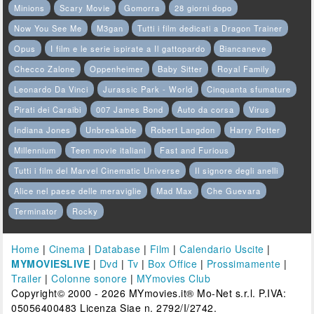
Minions
Scary Movie
Gomorra
28 giorni dopo
Now You See Me
M3gan
Tutti i film dedicati a Dragon Trainer
Opus
I film e le serie ispirate a Il gattopardo
Biancaneve
Checco Zalone
Oppenheimer
Baby Sitter
Royal Family
Leonardo Da Vinci
Jurassic Park - World
Cinquanta sfumature
Pirati dei Caraibi
007 James Bond
Auto da corsa
Virus
Indiana Jones
Unbreakable
Robert Langdon
Harry Potter
Millennium
Teen movie italiani
Fast and Furious
Tutti i film del Marvel Cinematic Universe
Il signore degli anelli
Alice nel paese delle meraviglie
Mad Max
Che Guevara
Terminator
Rocky
Home
|
Cinema
|
Database
|
Film
|
Calendario Uscite
|
MYMOVIESLIVE
|
Dvd
|
Tv
|
Box Office
|
Prossimamente
|
Trailer
|
Colonne sonore
|
MYmovies Club
Copyright© 2000 - 2026 MYmovies.it® Mo-Net s.r.l. P.IVA:
05056400483 Licenza Siae n. 2792/I/2742.