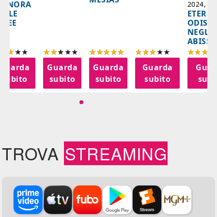
IGNORA
2024, 10
ETERNA
ELLE
ODISS
INEE
NEGLI
ABISSI
Guarda
Guarda
Guarda
Guarda
Guar
subito
subito
subito
subito
subi
TROVA
STREAMING