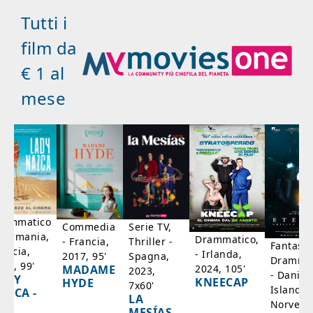
Tutti i
film da
€ 1 al
mese
rammatico
Serie TV,
Commedia
 Germania,
Drammatico,
Thriller -
- Francia,
Fantasci
rancia,
- Irlanda,
Spagna,
2017, 95'
Drammat
025, 99'
2024, 105'
MADAME
2023,
- Danim
ADY
KNEECAP
HYDE
7x60'
Islanda,
AZCA -
LA
Norvegi
A
MESÍAS