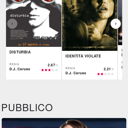
SAL
DISTURBIA
ME
IDENTITÀ VIOLATE
REG
REGIA
2.67
/5
D.J
REGIA
2.21
D.J. Caruso
/5
D.J. Caruso
IBS
IBS
IBS
DVD
BR
DVD
PUBBLICO