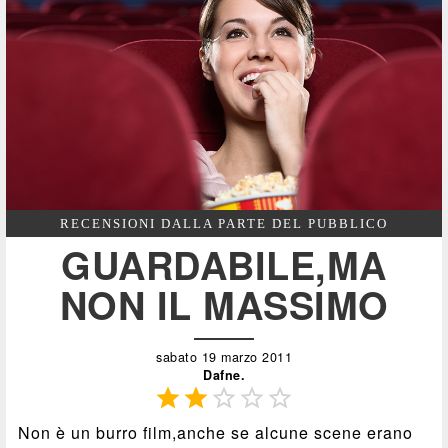
RECENSIONI DALLA PARTE DEL PUBBLICO
GUARDABILE,MA
NON IL MASSIMO
sabato 19 marzo 2011
Dafne.





Non è un burro film,anche se alcune scene erano