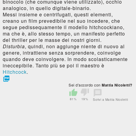
binocolo (che comunque viene utilizzato), occhio
analogico, in quello digitale-binario.
Messi insieme e centrifugati, questi elementi,
creano un film prevedibile nel suo incedere, che
segue pedissequamente il modello hitchcockiano,
ma che è, allo stesso tempo, un manifesto perfetto
del thriller per le masse dei nostri giorni.
Disturbia
, quindi, non aggiunge niente di nuovo al
genere, intrattiene senza sorprendere, coinvolge
quando deve coinvolgere. In modo scolasticamente
ineccepibile. Tanto più se poi il maestro è
Hitchcock
.

Sei d'accordo con
Mattia Nicoletti?
81%
19%
Scrivi a Mattia Nicoletti