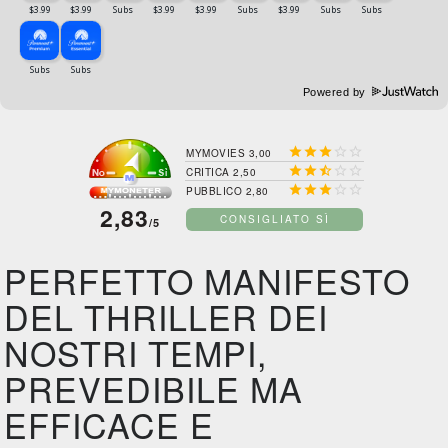
Powered by





MYMOVIES 3,00





CRITICA 2,50





PUBBLICO 2,80
2,83
CONSIGLIATO SÌ
/5
PERFETTO MANIFESTO
DEL THRILLER DEI
NOSTRI TEMPI,
PREVEDIBILE MA
EFFICACE E