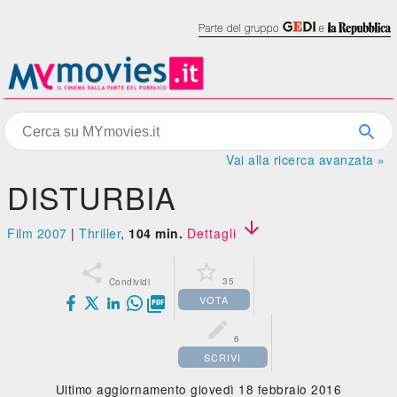
Vai alla ricerca avanzata »
DISTURBIA

Film 2007
|
Thriller
,
104 min.
Dettagli


35
Condividi
VOTA


6
SCRIVI
Ultimo aggiornamento giovedì 18 febbraio 2016