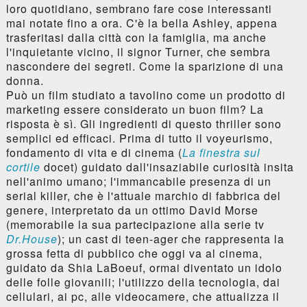
loro quotidiano, sembrano fare cose interessanti
mai notate fino a ora. C'è la bella Ashley, appena
trasferitasi dalla città con la famiglia, ma anche
l'inquietante vicino, il signor Turner, che sembra
nascondere dei segreti. Come la sparizione di una
donna.
Può un film studiato a tavolino come un prodotto di
marketing essere considerato un buon film? La
risposta è sì. Gli ingredienti di questo thriller sono
semplici ed efficaci. Prima di tutto il voyeurismo,
fondamento di vita e di cinema (
La finestra sul
cortile
docet) guidato dall'insaziabile curiosità insita
nell'animo umano; l'immancabile presenza di un
serial killer, che è l'attuale marchio di fabbrica del
genere, interpretato da un ottimo David Morse
(memorabile la sua partecipazione alla serie tv
Dr.House
); un cast di teen-ager che rappresenta la
grossa fetta di pubblico che oggi va al cinema,
guidato da Shia LaBoeuf, ormai diventato un idolo
delle folle giovanili; l'utilizzo della tecnologia, dai
cellulari, ai pc, alle videocamere, che attualizza il