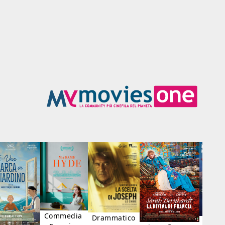
Commedia
Drammatico
Dram