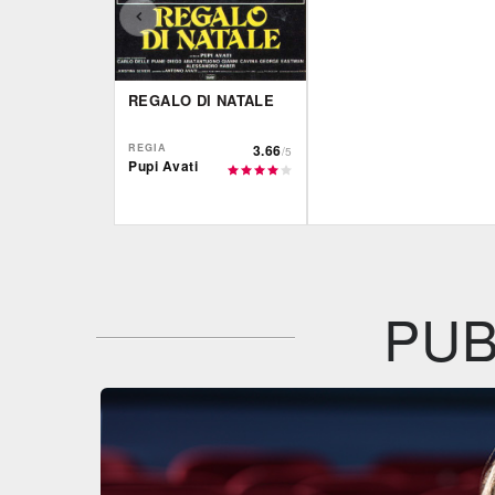
REGALO DI NATALE
REGIA
3.66
/5
Pupi Avati
IBS
Film&More
DVD
DVD
IBS
DVD
PUB
Feltrinelli
DVD