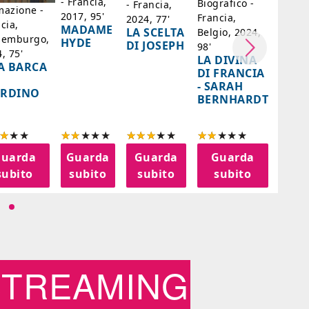
- Francia,
Biografico -
- Francia,
- Bras
mazione -
2017, 95'
Francia,
2024, 77'
Messi
cia,
MADAME
LA SCELTA
Belgio, 2024,
Paesi 
semburgo,
HYDE
DI JOSEPH
98'
Cile, 
, 75'
LA DIVINA
A BARCA
85'
DI FRANCIA
IL
- SARAH
ARDINO
SENT
BERNHARDT
AZZ
uarda
Guarda
Guarda
Guarda
Gu
subito
subito
subito
subito
su
STREAMING