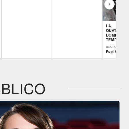
LA
QUATTORDI
DOMENICA 
TEMPO ORD
REGIA
Pupi Avati
Film&More
Film&More
CG | tv
DVD
DVD
BR
IBS
IBS
IBS
DVD
DVD
BLICO
Feltrinelli
Feltrinelli
DVD