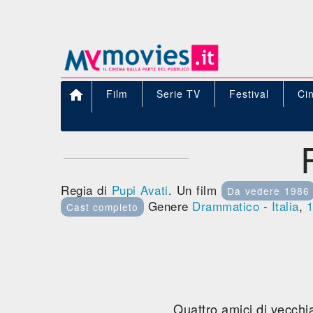

Film
Serie TV
Festival
Ci
Regia di
Pupi Avati
. Un film
Da vedere 1986
Genere
Drammatico
-
Italia
,
1
Cast completo
Quattro amici di vecchia