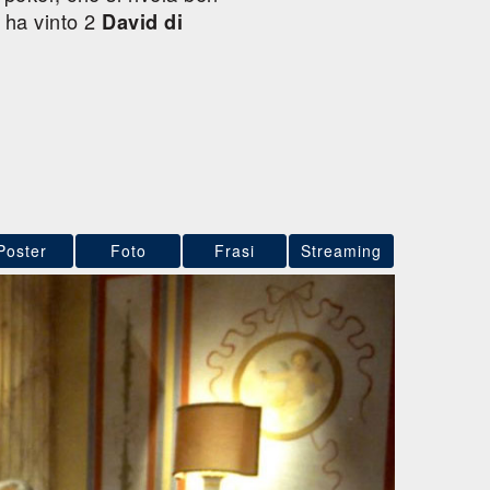
, ha vinto 2
David di
Poster
Foto
Frasi
Streaming