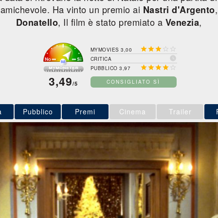
he amichevole. Ha vinto un premio ai
Nastri d'Argento
, Il film è stato premiato a
,
Donatello
Venezia





MYMOVIES 3,00

CRITICA





PUBBLICO 3,97
3,49
CONSIGLIATO SÌ
/5
a
Pubblico
Premi
Cinema
Trailer