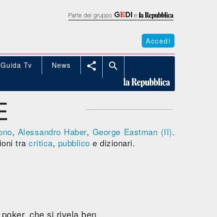
Accedi
Guida Tv
News


E
ono
,
Alessandro Haber
,
George Eastman (II)
.
ioni tra
critica
,
pubblico
e dizionari.
 poker, che si rivela ben