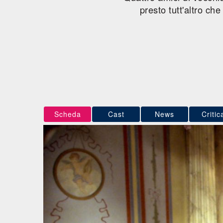
presto tutt'altro c
Scheda
Cast
News
Critic