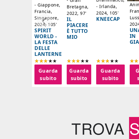
- Gran
Ani
- Giappone,
- Irlanda,
Bretagna,
Fran
Francia,
2024, 105'
2022, 97'
Lus
Singapore,
KNEECAP
IL
2024
2024, 105'
PIACERE
UN
SPIRIT
È TUTTO
IN
WORLD -
MIO
GI
LA FESTA
DELLE
LANTERNE
Guarda
Guarda
Guarda
G
subito
subito
subito
TROVA