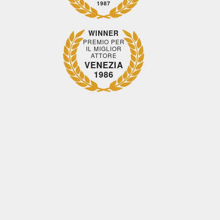
1987
WINNER
PREMIO PER
IL MIGLIOR
ATTORE
VENEZIA
1986
LA CASA DALLE
LE TIGRI DI
FINESTRE CHE
MOMPRACEM
RIDONO
REGIA
3.34
/5
REGIA
3.41
Alberto
/5
Pupi Avati
Rodríguez