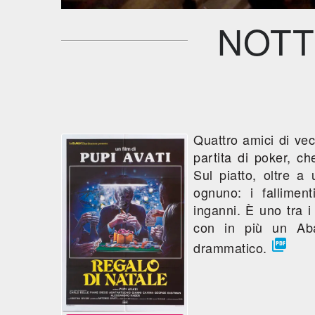
NOTT
Quattro amici di vec
partita di poker, ch
Sul piatto, oltre a 
ognuno: i falliment
inganni. È uno tra i
con in più un Aba

drammatico.