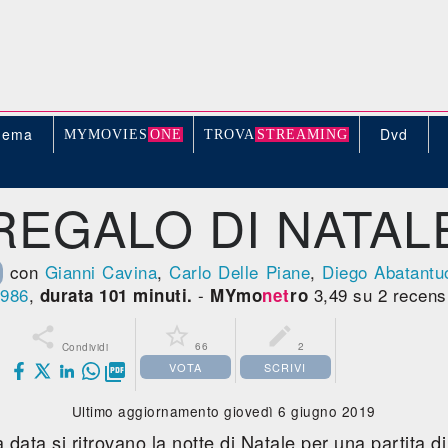
nema
Dvd
MYMOVIE
S
ONE
TROV
A
STREAMING
REGALO DI NATAL
con
Gianni Cavina
,
Carlo Delle Piane
,
Diego Abatantu
986
,
-
3,49 su 2 recens
durata 101 minuti.
MYmo
net
ro



66
2
Condividi
VOTA
SCRIVI

Ultimo aggiornamento giovedì 6 giugno 2019
 data si ritrovano la notte di Natale per una partita di