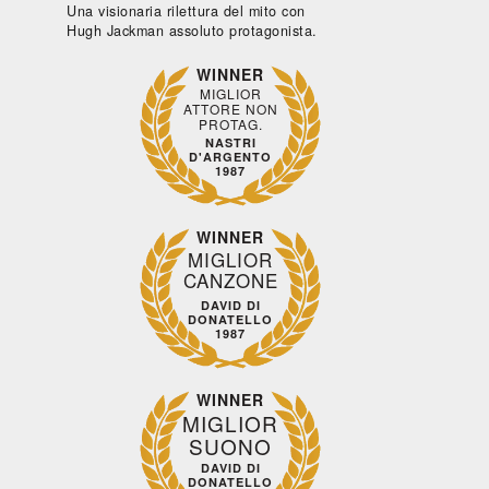
NEGLI
Una visionaria rilettura del mito con
ile,
ABISSI
Hugh Jackman assoluto protagonista.
co,
Bassi,
WINNER
2025,
MIGLIOR
ATTORE NON
PROTAG.
NASTRI
IERO
D'ARGENTO
URRO
1987
WINNER
arda
Guarda
Guarda
Guarda
Guard
MIGLIOR
bito
subito
subito
subito
subito
CANZONE
DAVID DI
DONATELLO
1987
WINNER
MIGLIOR
SUONO
DAVID DI
DONATELLO