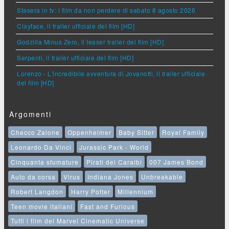
Stasera in tv: i film da non perdere di sabato 8 agosto 2026
Clayface, il trailer ufficiale del film [HD]
Godzilla Minus Zero, il teaser trailer del film [HD]
Serpenti, il trailer ufficiale del film [HD]
Lorenzo - L'incredibile avventura di Jovanotti, il trailer ufficiale
del film [HD]
Argomenti
Checco Zalone
Oppenheimer
Baby Sitter
Royal Family
Leonardo Da Vinci
Jurassic Park - World
Cinquanta sfumature
Pirati dei Caraibi
007 James Bond
Auto da corsa
Virus
Indiana Jones
Unbreakable
Robert Langdon
Harry Potter
Millennium
Teen movie italiani
Fast and Furious
Tutti i film del Marvel Cinematic Universe