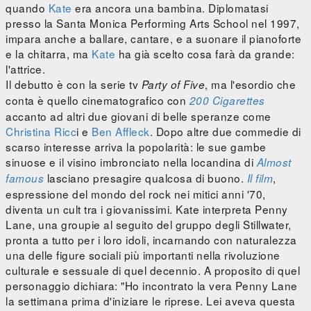
quando
Kate
era ancora una bambina. Diplomatasi
presso la Santa Monica Performing Arts School nel 1997,
impara anche a ballare, cantare, e a suonare il pianoforte
e la chitarra, ma
Kate
ha già scelto cosa farà da grande:
l'attrice.
Il debutto è con la serie tv
, ma l'esordio che
Party of Five
conta è quello cinematografico con
200 Cigarettes
accanto ad altri due giovani di belle speranze come
Christina Ricc
i e
Ben Affleck
. Dopo altre due commedie di
scarso interesse arriva la popolarità: le sue gambe
sinuose e il visino imbronciato nella locandina di
Almost
lasciano presagire qualcosa di buono.
,
famous
Il film
espressione del mondo del rock nei mitici anni '70,
diventa un cult tra i giovanissimi. Kate interpreta Penny
Lane, una groupie al seguito del gruppo degli Stillwater,
pronta a tutto per i loro idoli, incarnando con naturalezza
una delle figure sociali più importanti nella rivoluzione
culturale e sessuale di quel decennio. A proposito di quel
personaggio dichiara: "Ho incontrato la vera Penny Lane
la settimana prima d'iniziare le riprese. Lei aveva questa