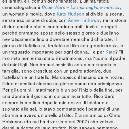
esilaranti, è il comun denominatore. L'ultima fatica
cinematografica è
,
Bride Wars – La mia migliore nemica
un woman's movie, dove
Kate Hudson
si divide la scena,
senza esclusione di colpi, con
Anne Hathaway
nella storia
di due amiche che si contendono abiti, invitati e regali
perché entrambe spose nello stesso giorno e duellano
nevroticamente fino a diventare nemiche dichiarate. Il
giorno del fatidico sì, trattato nel film con grande ironia, è
un traguardo importante per ogni donna... e per
Kate
? "Il
mio mito non è mai stato il matrimonio, ma l'uomo, il padre
dei miei figli. Non ho mai assistito ad un matrimonio in
famiglia, sono cresciuta con un padre adottivo, due
fratellastri e un fratello. Ma capisco il fascino delle nozze,
l'idea di vestirsi almeno un giorno come una principessa.
Per gli uomini il matrimonio è un po' l'inizio della fine, per
una donna è il giorno in cui comincia tutto. Ricorderò
sempre la mattina dopo le mie nozze. Il telefono è
suonato alle sei, io stavo combattendo i postumi di una
sbornia e avevo un anello al dito. Era un amico di Chris
Robinson (da cui ha divorziato nel 2007) che voleva
darmi la ricetta del suo stufato. Non sapeva nemmeno