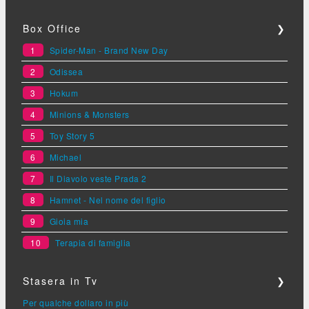
Box Office
❯
1
Spider-Man - Brand New Day
2
Odissea
3
Hokum
4
Minions & Monsters
5
Toy Story 5
6
Michael
7
Il Diavolo veste Prada 2
8
Hamnet - Nel nome del figlio
9
Gioia mia
10
Terapia di famiglia
Stasera in Tv
❯
Per qualche dollaro in più