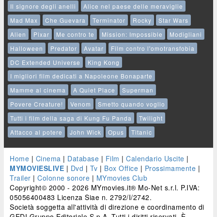
Il signore degli anelli
Alice nel paese delle meraviglie
Mad Max
Che Guevara
Terminator
Rocky
Star Wars
Alien
Pixar
Me contro te
Mission: Impossible
Modigliani
Halloween
Predator
Avatar
Film contro l'omotransfobia
DC Extended Universe
King Kong
I migliori film dedicati a Napoleone Bonaparte
Mamme al cinema
A Quiet Place
Superman
Povere Creature!
Venom
Smetto quando voglio
Tutti i film della saga di Kung Fu Panda
Twilight
Attacco al potere
John Wick
Opus
Titanic
Home
|
Cinema
|
Database
|
Film
|
Calendario Uscite
|
MYMOVIESLIVE
|
Dvd
|
Tv
|
Box Office
|
Prossimamente
|
Trailer
|
Colonne sonore
|
MYmovies Club
Copyright© 2000 - 2026 MYmovies.it® Mo-Net s.r.l. P.IVA:
05056400483 Licenza Siae n. 2792/I/2742.
Società soggetta all'attività di direzione e coordinamento di
GEDI Gruppo Editoriale S.p.A. Tutti i diritti riservati. È