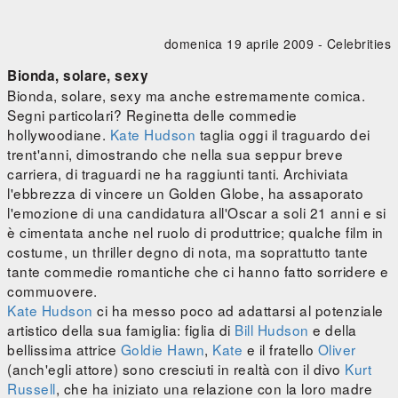
domenica 19 aprile 2009 -
Celebrities
Bionda, solare, sexy
Bionda, solare, sexy ma anche estremamente comica.
Segni particolari? Reginetta delle commedie
hollywoodiane.
Kate Hudson
taglia oggi il traguardo dei
trent'anni, dimostrando che nella sua seppur breve
carriera, di traguardi ne ha raggiunti tanti. Archiviata
l'ebbrezza di vincere un Golden Globe, ha assaporato
l'emozione di una candidatura all'Oscar a soli 21 anni e si
è cimentata anche nel ruolo di produttrice; qualche film in
costume, un thriller degno di nota, ma soprattutto tante
tante commedie romantiche che ci hanno fatto sorridere e
commuovere.
Kate Hudson
ci ha messo poco ad adattarsi al potenziale
artistico della sua famiglia: figlia di
Bill Hudson
e della
bellissima attrice
Goldie Hawn
,
Kate
e il fratello
Oliver
(anch'egli attore) sono cresciuti in realtà con il divo
Kurt
Russell
, che ha iniziato una relazione con la loro madre