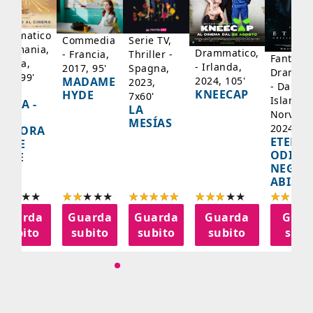
rammatico
Serie TV,
Commedia
 Germania,
Drammatico,
Thriller -
- Francia,
Fantasci
rancia,
- Irlanda,
Spagna,
2017, 95'
Drammat
025, 99'
2024, 105'
MADAME
2023,
- Danima
ADY
KNEECAP
HYDE
7x60'
Islanda,
AZCA -
LA
Norvegi
A
MESÍAS
2024, 10
IGNORA
ETERNA
ELLE
ODISS
INEE
NEGLI
ABISSI
Guarda
Guarda
Guarda
Guarda
Guar
subito
subito
subito
subito
subi