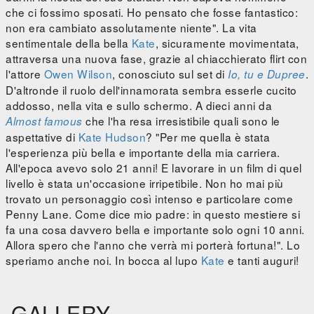
che ci fossimo sposati. Ho pensato che fosse fantastico:
non era cambiato assolutamente niente". La vita
sentimentale della bella
Kate
, sicuramente movimentata,
attraversa una nuova fase, grazie al chiacchierato flirt con
l'attore
Owen Wilson
, conosciuto sul set di
.
Io, tu e Dupree
D'altronde il ruolo dell'innamorata sembra esserle cucito
addosso, nella vita e sullo schermo. A dieci anni da
che l'ha resa irresistibile quali sono le
Almost famous
aspettative di
Kate Hudson
? "Per me quella è stata
l'esperienza più bella e importante della mia carriera.
All'epoca avevo solo 21 anni! E lavorare in un film di quel
livello è stata un'occasione irripetibile. Non ho mai più
trovato un personaggio così intenso e particolare come
Penny Lane. Come dice mio padre: in questo mestiere si
fa una cosa davvero bella e importante solo ogni 10 anni.
Allora spero che l'anno che verrà mi porterà fortuna!". Lo
speriamo anche noi. In bocca al lupo
Kate
e tanti auguri!
GALLERY