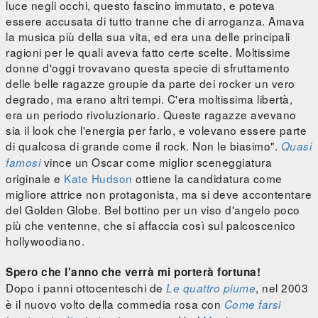
luce negli occhi, questo fascino immutato, e poteva
essere accusata di tutto tranne che di arroganza. Amava
la musica più della sua vita, ed era una delle principali
ragioni per le quali aveva fatto certe scelte. Moltissime
donne d'oggi trovavano questa specie di sfruttamento
delle belle ragazze groupie da parte dei rocker un vero
degrado, ma erano altri tempi. C'era moltissima libertà,
era un periodo rivoluzionario. Queste ragazze avevano
sia il look che l'energia per farlo, e volevano essere parte
di qualcosa di grande come il rock. Non le biasimo".
Quasi
vince un Oscar come miglior sceneggiatura
famosi
originale e
Kate Hudson
ottiene la candidatura come
migliore attrice non protagonista, ma si deve accontentare
del Golden Globe. Bel bottino per un viso d'angelo poco
più che ventenne, che si affaccia così sul palcoscenico
hollywoodiano.
Spero che l'anno che verrà mi porterà fortuna!
Dopo i panni ottocenteschi de
, nel 2003
Le quattro piume
è il nuovo volto della commedia rosa con
Come farsi