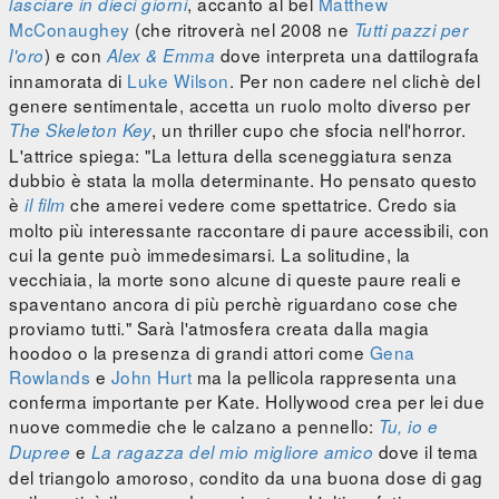
, accanto al bel
Matthew
lasciare in dieci giorni
McConaughey
(che ritroverà nel 2008 ne
Tutti pazzi per
) e con
dove interpreta una dattilografa
l'oro
Alex & Emma
innamorata di
Luke Wilson
. Per non cadere nel clichè del
genere sentimentale, accetta un ruolo molto diverso per
, un thriller cupo che sfocia nell'horror.
The Skeleton Key
L'attrice spiega: "La lettura della sceneggiatura senza
dubbio è stata la molla determinante. Ho pensato questo
è
che amerei vedere come spettatrice. Credo sia
il film
molto più interessante raccontare di paure accessibili, con
cui la gente può immedesimarsi. La solitudine, la
vecchiaia, la morte sono alcune di queste paure reali e
spaventano ancora di più perchè riguardano cose che
proviamo tutti." Sarà l'atmosfera creata dalla magia
hoodoo o la presenza di grandi attori come
Gena
Rowlands
e
John Hurt
ma la pellicola rappresenta una
conferma importante per Kate. Hollywood crea per lei due
nuove commedie che le calzano a pennello:
Tu, io e
e
dove il tema
Dupree
La ragazza del mio migliore amico
del triangolo amoroso, condito da una buona dose di gag