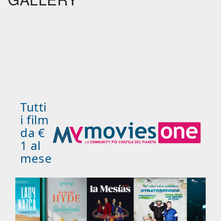
Tutti
i film
da €
1 al
mese