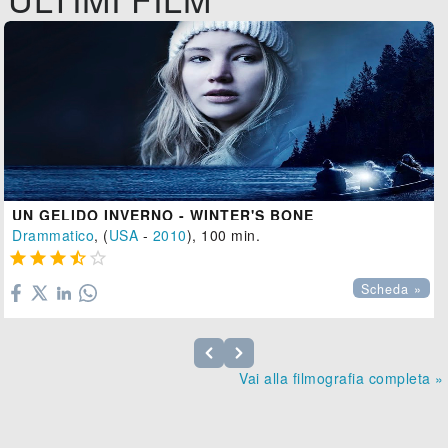
UN GELIDO INVERNO - WINTER'S BONE
Drammatico
, (
USA
-
2010
), 100 min.





Scheda »
Vai alla filmografia completa »