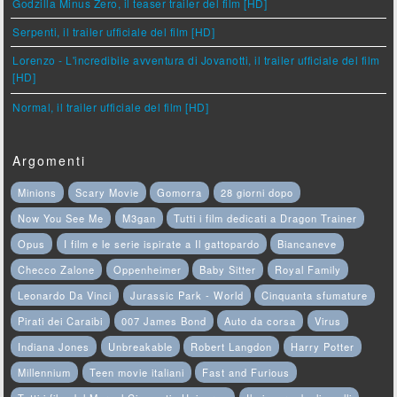
Godzilla Minus Zero, il teaser trailer del film [HD]
Serpenti, il trailer ufficiale del film [HD]
Lorenzo - L'incredibile avventura di Jovanotti, il trailer ufficiale del film
[HD]
Normal, il trailer ufficiale del film [HD]
Argomenti
Minions
Scary Movie
Gomorra
28 giorni dopo
Now You See Me
M3gan
Tutti i film dedicati a Dragon Trainer
Opus
I film e le serie ispirate a Il gattopardo
Biancaneve
Checco Zalone
Oppenheimer
Baby Sitter
Royal Family
Leonardo Da Vinci
Jurassic Park - World
Cinquanta sfumature
Pirati dei Caraibi
007 James Bond
Auto da corsa
Virus
Indiana Jones
Unbreakable
Robert Langdon
Harry Potter
Millennium
Teen movie italiani
Fast and Furious