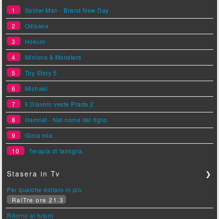
1
Spider-Man - Brand New Day
2
Odissea
3
Hokum
4
Minions & Monsters
5
Toy Story 5
6
Michael
7
Il Diavolo veste Prada 2
8
Hamnet - Nel nome del figlio
9
Gioia mia
10
Terapia di famiglia
Stasera in Tv
❯
Per qualche dollaro in più
RaiTre ore 21.3
Ritorno al futuro