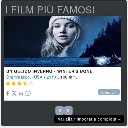
I FILM PIÙ FAMOSI
UN GELIDO INVERNO - WINTER'S BONE
Drammatico
, (
USA
-
2010
), 100 min.





Scheda »
Vai alla filmografia completa »