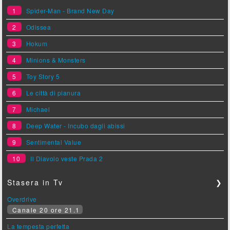
1
Spider-Man - Brand New Day
2
Odissea
3
Hokum
4
Minions & Monsters
5
Toy Story 5
6
Le città di pianura
7
Michael
8
Deep Water - Incubo dagli abissi
9
Sentimental Value
10
Il Diavolo veste Prada 2
Stasera in Tv
❯
Overdrive
Canale 20 ore 21.1
La tempesta perfetta