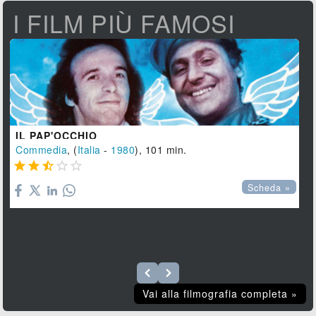
I FILM PIÙ FAMOSI
IL PAP'OCCHIO
Commedia
, (
Italia
-
1980
), 101 min.





Scheda »
Vai alla filmografia completa »