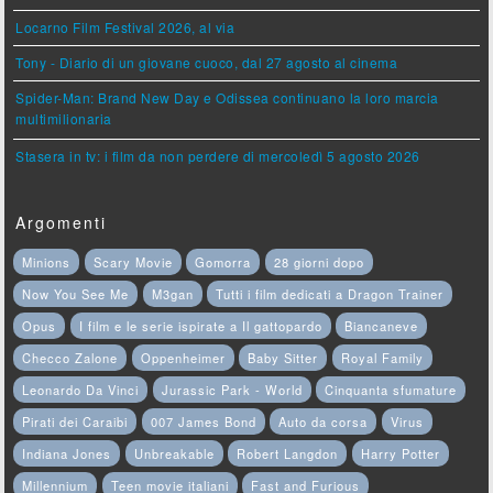
Locarno Film Festival 2026, al via
Tony - Diario di un giovane cuoco, dal 27 agosto al cinema
Spider-Man: Brand New Day e Odissea continuano la loro marcia
multimilionaria
Stasera in tv: i film da non perdere di mercoledì 5 agosto 2026
Argomenti
Minions
Scary Movie
Gomorra
28 giorni dopo
Now You See Me
M3gan
Tutti i film dedicati a Dragon Trainer
Opus
I film e le serie ispirate a Il gattopardo
Biancaneve
Checco Zalone
Oppenheimer
Baby Sitter
Royal Family
Leonardo Da Vinci
Jurassic Park - World
Cinquanta sfumature
Pirati dei Caraibi
007 James Bond
Auto da corsa
Virus
Indiana Jones
Unbreakable
Robert Langdon
Harry Potter
Millennium
Teen movie italiani
Fast and Furious