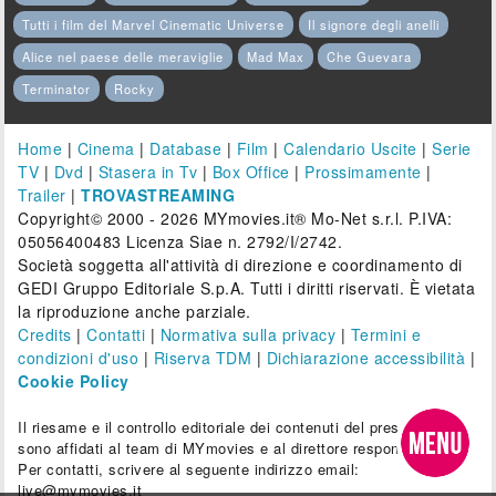
Tutti i film del Marvel Cinematic Universe
Il signore degli anelli
Alice nel paese delle meraviglie
Mad Max
Che Guevara
Terminator
Rocky
Home
|
Cinema
|
Database
|
Film
|
Calendario Uscite
|
Serie
TV
|
Dvd
|
Stasera in Tv
|
Box Office
|
Prossimamente
|
Trailer
|
TROVASTREAMING
Copyright© 2000 - 2026 MYmovies.it® Mo-Net s.r.l. P.IVA:
05056400483 Licenza Siae n. 2792/I/2742.
Società soggetta all'attività di direzione e coordinamento di
GEDI Gruppo Editoriale S.p.A. Tutti i diritti riservati. È vietata
la riproduzione anche parziale.
Credits
|
Contatti
|
Normativa sulla privacy
|
Termini e
condizioni d'uso
|
Riserva TDM
|
Dichiarazione accessibilità
|
Cookie Policy
Il riesame e il controllo editoriale dei contenuti del presente sito
sono affidati al team di MYmovies e al direttore responsabile.
Per contatti, scrivere al seguente indirizzo email:
live@mymovies.it