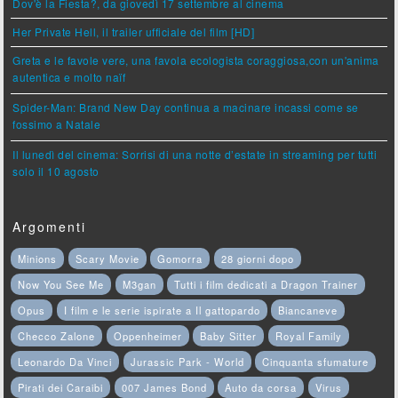
Dov'è la Fiesta?, da giovedì 17 settembre al cinema
Her Private Hell, il trailer ufficiale del film [HD]
Greta e le favole vere, una favola ecologista coraggiosa,con un'anima
autentica e molto naïf
Spider-Man: Brand New Day continua a macinare incassi come se
fossimo a Natale
Il lunedì del cinema: Sorrisi di una notte d’estate in streaming per tutti
solo il 10 agosto
Argomenti
Minions
Scary Movie
Gomorra
28 giorni dopo
Now You See Me
M3gan
Tutti i film dedicati a Dragon Trainer
Opus
I film e le serie ispirate a Il gattopardo
Biancaneve
Checco Zalone
Oppenheimer
Baby Sitter
Royal Family
Leonardo Da Vinci
Jurassic Park - World
Cinquanta sfumature
Pirati dei Caraibi
007 James Bond
Auto da corsa
Virus