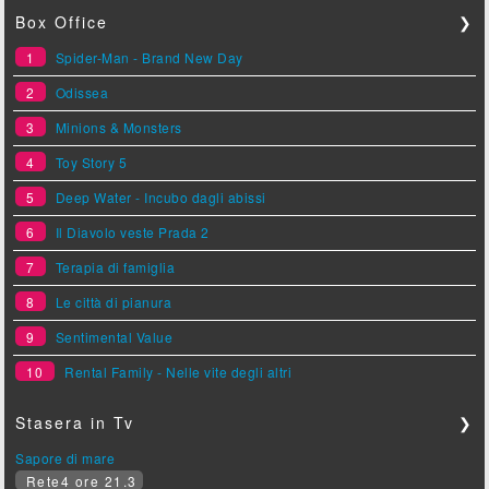
Box Office
❯
1
Spider-Man - Brand New Day
2
Odissea
3
Minions & Monsters
4
Toy Story 5
5
Deep Water - Incubo dagli abissi
6
Il Diavolo veste Prada 2
7
Terapia di famiglia
8
Le città di pianura
9
Sentimental Value
10
Rental Family - Nelle vite degli altri
Stasera in Tv
❯
Sapore di mare
Rete4 ore 21.3