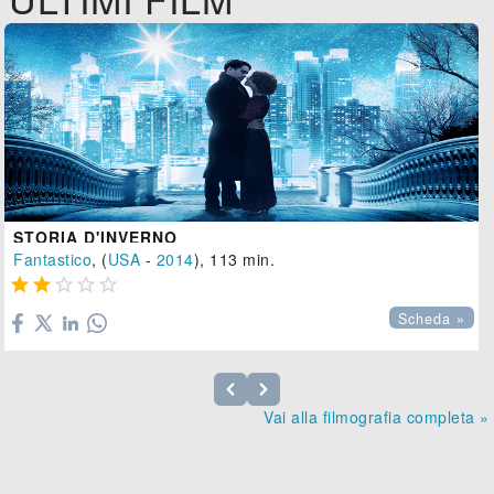
STORIA D'INVERNO
Fantastico
, (
USA
-
2014
), 113 min.





Scheda »
Vai alla filmografia completa »