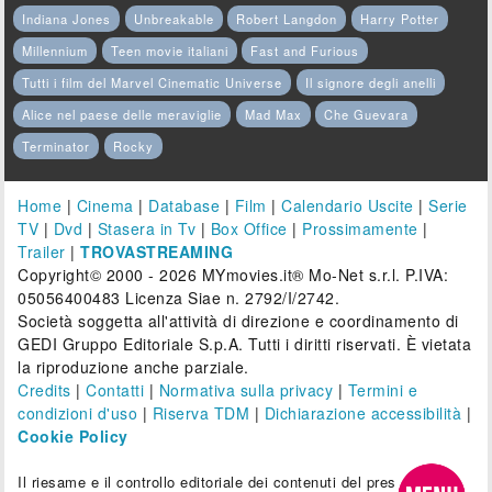
Indiana Jones
Unbreakable
Robert Langdon
Harry Potter
Millennium
Teen movie italiani
Fast and Furious
Tutti i film del Marvel Cinematic Universe
Il signore degli anelli
Alice nel paese delle meraviglie
Mad Max
Che Guevara
Terminator
Rocky
Home
|
Cinema
|
Database
|
Film
|
Calendario Uscite
|
Serie
TV
|
Dvd
|
Stasera in Tv
|
Box Office
|
Prossimamente
|
Trailer
|
TROVASTREAMING
Copyright© 2000 - 2026 MYmovies.it® Mo-Net s.r.l. P.IVA:
05056400483 Licenza Siae n. 2792/I/2742.
Società soggetta all'attività di direzione e coordinamento di
GEDI Gruppo Editoriale S.p.A. Tutti i diritti riservati. È vietata
la riproduzione anche parziale.
Credits
|
Contatti
|
Normativa sulla privacy
|
Termini e
condizioni d'uso
|
Riserva TDM
|
Dichiarazione accessibilità
|
Cookie Policy
Il riesame e il controllo editoriale dei contenuti del presente sito