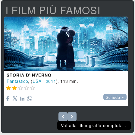
I FILM PIÙ FAMOSI
STORIA D'INVERNO
Fantastico
, (
USA
-
2014
), 113 min.





Scheda »
Vai alla filmografia completa »