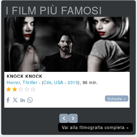
I FILM PIÙ FAMOSI
KNOCK KNOCK
Horror
,
Thriller
- (
Cile
,
USA
-
2015
), 96 min.





Scheda »
Vai alla filmografia completa »