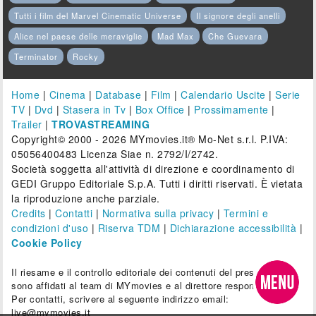
Tutti i film del Marvel Cinematic Universe
Il signore degli anelli
Alice nel paese delle meraviglie
Mad Max
Che Guevara
Terminator
Rocky
Home
|
Cinema
|
Database
|
Film
|
Calendario Uscite
|
Serie
TV
|
Dvd
|
Stasera in Tv
|
Box Office
|
Prossimamente
|
Trailer
|
TROVASTREAMING
Copyright© 2000 - 2026 MYmovies.it® Mo-Net s.r.l. P.IVA:
05056400483 Licenza Siae n. 2792/I/2742.
Società soggetta all'attività di direzione e coordinamento di
GEDI Gruppo Editoriale S.p.A. Tutti i diritti riservati. È vietata
la riproduzione anche parziale.
Credits
|
Contatti
|
Normativa sulla privacy
|
Termini e
condizioni d'uso
|
Riserva TDM
|
Dichiarazione accessibilità
|
Cookie Policy
Il riesame e il controllo editoriale dei contenuti del presente sito
sono affidati al team di MYmovies e al direttore responsabile.
Per contatti, scrivere al seguente indirizzo email:
live@mymovies.it