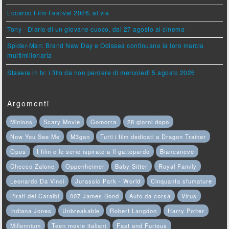
Locarno Film Festival 2026, al via
Tony - Diario di un giovane cuoco, dal 27 agosto al cinema
Spider-Man: Brand New Day e Odissea continuano la loro marcia
multimilionaria
Stasera in tv: i film da non perdere di mercoledì 5 agosto 2026
Argomenti
Minions
Scary Movie
Gomorra
28 giorni dopo
Now You See Me
M3gan
Tutti i film dedicati a Dragon Trainer
Opus
I film e le serie ispirate a Il gattopardo
Biancaneve
Checco Zalone
Oppenheimer
Baby Sitter
Royal Family
Leonardo Da Vinci
Jurassic Park - World
Cinquanta sfumature
Pirati dei Caraibi
007 James Bond
Auto da corsa
Virus
Indiana Jones
Unbreakable
Robert Langdon
Harry Potter
Millennium
Teen movie italiani
Fast and Furious