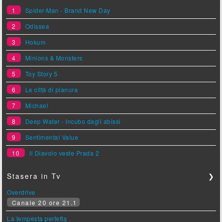
1
Spider-Man - Brand New Day
2
Odissea
3
Hokum
4
Minions & Monsters
5
Toy Story 5
6
Le città di pianura
7
Michael
8
Deep Water - Incubo dagli abissi
9
Sentimental Value
10
Il Diavolo veste Prada 2
Stasera in Tv
❯
Overdrive
Canale 20 ore 21.1
La tempesta perfetta