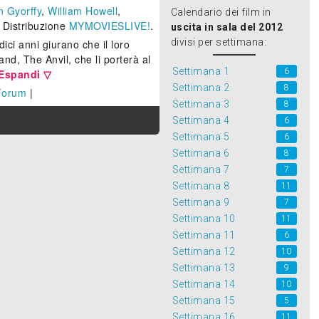
n Gyorffy
,
William Howell
,
Calendario dei film in
. Distribuzione
MYMOVIESLIVE!
.
uscita in sala del 2012
divisi per settimana:
dici anni giurano che il loro
nd, The Anvil, che li porterà al
Settimana 1
6
Espandi ▽
Settimana 2
8
Forum
|
Settimana 3
8
Settimana 4
6
Settimana 5
6
Settimana 6
8
Settimana 7
7
Settimana 8
11
Settimana 9
7
Settimana 10
11
Settimana 11
6
Settimana 12
10
Settimana 13
9
Settimana 14
10
Settimana 15
5
Settimana 16
11