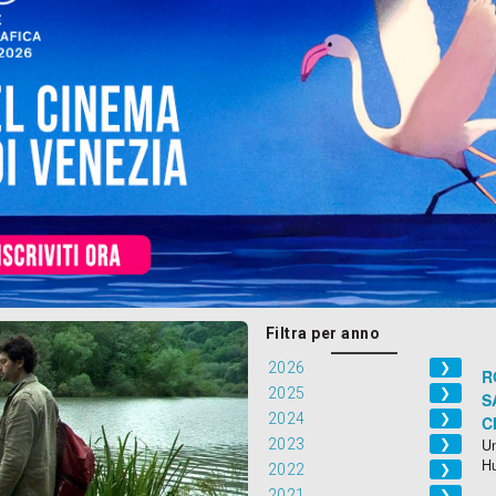
Filtra per anno
2026
❯
R
2025
❯
S
2024
❯
C
2023
Un
❯
H
2022
❯
2021
❯