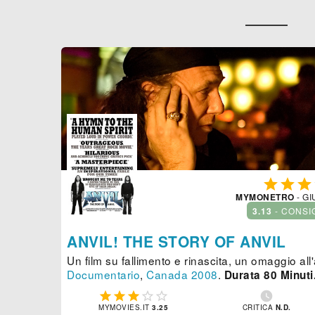



MYMONETRO
- GI
3.13
- CONSI
ANVIL! THE STORY OF ANVIL
Un film su fallimento e rinascita, un omaggio al
Documentario
,
Canada
2008
.
Durata 80 Minuti






MYMOVIES.IT
3.25
CRITICA
N.D.