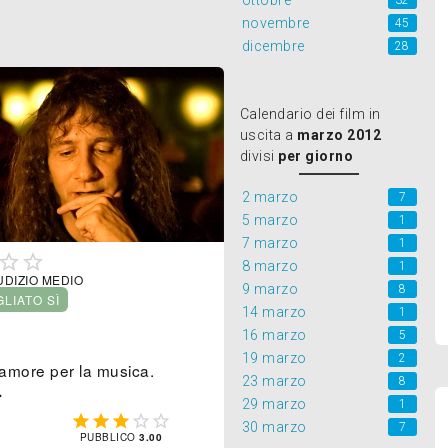
ottobre
32
novembre
45
dicembre
28
Calendario dei film in
uscita a
marzo 2012
divisi
per giorno
2 marzo
7
5 marzo
1
7 marzo
1


8 marzo
1
UDIZIO MEDIO
9 marzo
8
GLIATO SÌ
14 marzo
1
16 marzo
5
19 marzo
2
l'amore per la musica.
23 marzo
8
.
29 marzo
1





30 marzo
7
PUBBLICO
3.00