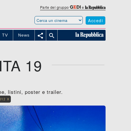
Parte del gruppo
e
Accedi


TV
News
TA 19
 listini, poster e trailer.
012 X