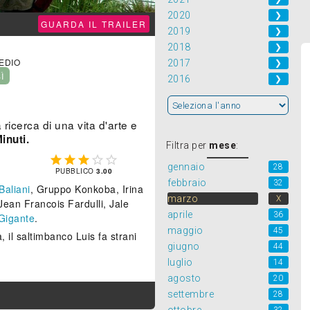
2020
❯
GUARDA IL TRAILER
2019
❯
2018
❯
MEDIO
2017
❯
SÌ
2016
❯
 ricerca di una vita d'arte e
inuti.
Filtra per
mese
:





gennaio
28
PUBBLICO
3.00
febbraio
32
Baliani
, Gruppo Konkoba, Irina
marzo
X
Jean Francois Fardulli, Jale
aprile
36
 Gigante
.
maggio
45
 il saltimbanco Luis fa strani
giugno
44
luglio
14
agosto
20
settembre
28