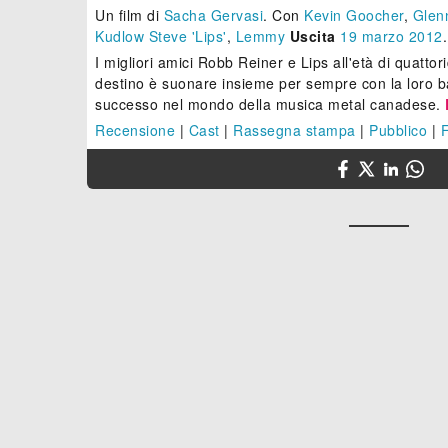
Un film di
Sacha Gervasi
.
Con
Kevin Goocher
,
Glen
Kudlow Steve 'Lips'
,
Lemmy
Uscita
19
marzo 2012
I migliori amici Robb Reiner e Lips all'età di quattori
destino è suonare insieme per sempre con la loro ba
successo nel mondo della musica metal canadese.
Recensione
|
Cast
|
Rassegna stampa
|
Pubblico
|