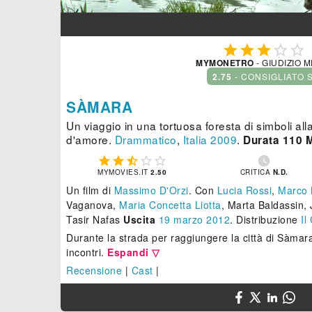





MYMONETRO
- GIUDIZIO 
2.75
- CONSIGLIATO 
SÀMARA
Un viaggio in una tortuosa foresta di simboli alla
d'amore.
Drammatico
,
Italia
2009
.
Durata 110 M






MYMOVIES.IT
2.50
CRITICA
N.D.
Un film di
Massimo D'Orzi
.
Con
Lucia Rossi
,
Marco 
Vaganova,
Maria Concetta Liotta
, Marta Baldassin, 
Tasir Nafas
Uscita
19
marzo 2012
. Distribuzione
Il
Durante la strada per raggiungere la città di Sàmara,
incontri.
Espandi ▽
Recensione
|
Cast
|