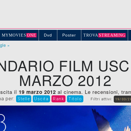
Dvd
Poster
MYMOVIE
S
ONE
TROV
A
STREAMING
ogle »
NDARIO FILM USCI
MARZO 2012
scita il
al cinema. Le recensioni, trame,
19 marzo 2012
na per:
Stelle
Uscita
Rank
Titolo
Filtri attivi:
19/03/2