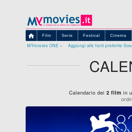

Film
Serie
Festival
Cinema
MYmovies ONE »
Aggiungi alle fonti preferite Go
CALE
Calendario dei
in u
2 film
ordi