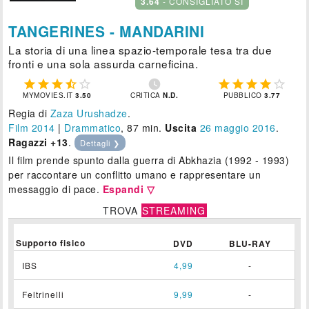
3.64
- CONSIGLIATO SÌ
TANGERINES - MANDARINI
La storia di una linea spazio-temporale tesa tra due
fronti e una sola assurda carneficina.











MYMOVIES.IT
3.50
CRITICA
N.D.
PUBBLICO
3.77
Regia di
Zaza Urushadze
.
Film 2014
|
Drammatico
, 87 min.
Uscita
26
maggio 2016
.
Ragazzi +13
.
Dettagli ❯
Il film prende spunto dalla guerra di Abkhazia (1992 - 1993)
per raccontare un conflitto umano e rappresentare un
messaggio di pace.
Espandi ▽
TROVA
STREAMING
Supporto fisico
DVD
BLU-RAY
IBS
4,99
-
Feltrinelli
9,99
-