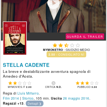

GUARDA IL TRAILER





MYMONETRO
- GIUDIZIO MEDIO
2.50
- CONSIGLIATO NÌ
STELLA CADENTE
La breve e destabilizzante avventura spagnola di
Amedeo d'Aosta.











MYMOVIES.IT
2.00
CRITICA
N.D.
PUBBLICO
3.00
Regia di
Lluís Miñarro
.
Film 2014
|
Storico
, 105 min.
Uscita
26
maggio 2016
.
Ragazzi +13
.
Dettagli ❯