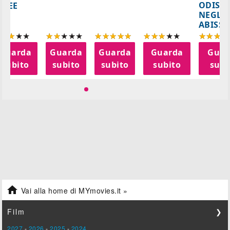
ODISS
INEE
NEGLI
ABISSI
Guarda
Guarda
Guarda
Guarda
Guar
subito
subito
subito
subito
subi

Vai alla home di MYmovies.it »
Film
❯
2027
-
2026
-
2025
-
2024