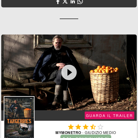

GUARDA IL TRAILER





MYMONETRO
- GIUDIZIO MEDIO