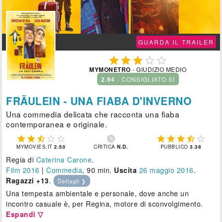
GUARDA IL TRAILER





MYMONETRO
- GIUDIZIO MEDIO
2.94
- CONSIGLIATO SÌ
FRÄULEIN - UNA FIABA D'INVERNO
Una commedia delicata che racconta una fiaba
contemporanea e originale.











MYMOVIES.IT
2.50
CRITICA
N.D.
PUBBLICO
3.38
Regia di
Caterina Carone
.
Film 2016
|
Commedia
, 90 min.
Uscita
26
maggio 2016
.
Ragazzi +13
.
Dettagli ❯
Una tempesta ambientale e personale, dove anche un
incontro casuale è, per Regina, motore di sconvolgimento.
Espandi ▽