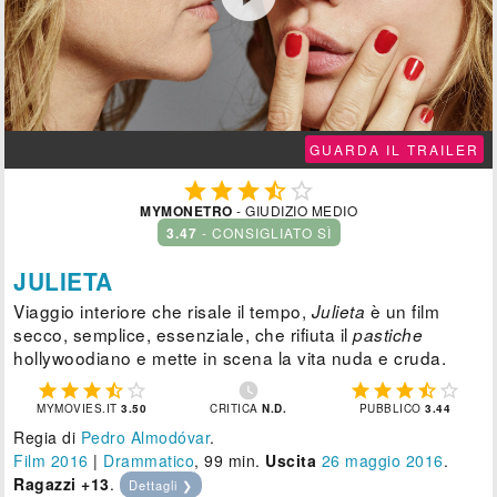
GUARDA IL TRAILER





MYMONETRO
- GIUDIZIO MEDIO
3.47
- CONSIGLIATO SÌ
JULIETA
Viaggio interiore che risale il tempo,
è un film
Julieta
secco, semplice, essenziale, che rifiuta il
pastiche
hollywoodiano e mette in scena la vita nuda e cruda.











MYMOVIES.IT
3.50
CRITICA
N.D.
PUBBLICO
3.44
Regia di
Pedro Almodóvar
.
Film 2016
|
Drammatico
, 99 min.
Uscita
26
maggio 2016
.
Ragazzi +13
.
Dettagli ❯