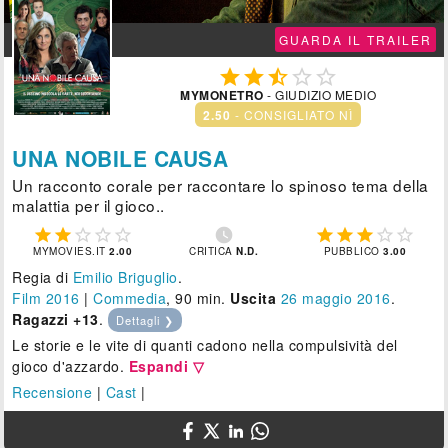
GUARDA IL TRAILER





MYMONETRO
- GIUDIZIO MEDIO
2.50
- CONSIGLIATO NÌ
UNA NOBILE CAUSA
Un racconto corale per raccontare lo spinoso tema della
malattia per il gioco..











MYMOVIES.IT
2.00
CRITICA
N.D.
PUBBLICO
3.00
Regia di
Emilio Briguglio
.
Film 2016
|
Commedia
, 90 min.
Uscita
26
maggio 2016
.
Ragazzi +13
.
Dettagli ❯
Le storie e le vite di quanti cadono nella compulsività del
gioco d'azzardo.
Espandi ▽
Recensione
|
Cast
|