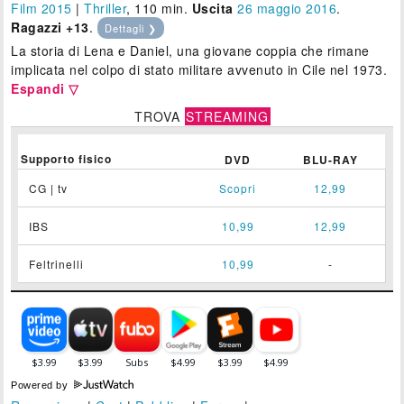
Film 2015
|
Thriller
, 110 min.
Uscita
26
maggio 2016
.
Ragazzi +13
.
Dettagli ❯
La storia di Lena e Daniel, una giovane coppia che rimane
implicata nel colpo di stato militare avvenuto in Cile nel 1973.
Espandi ▽
TROVA
STREAMING
Supporto fisico
DVD
BLU-RAY
CG | tv
Scopri
12,99
IBS
10,99
12,99
Feltrinelli
10,99
-
Powered by