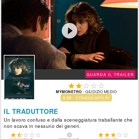

GUARDA IL TRAILER





MYMONETRO
- GIUDIZIO MEDIO
2.25
- CONSIGLIATO NÌ
IL TRADUTTORE
Un lavoro confuso e dalla sceneggiatura traballante che
non scava in nessuno dei generi.










