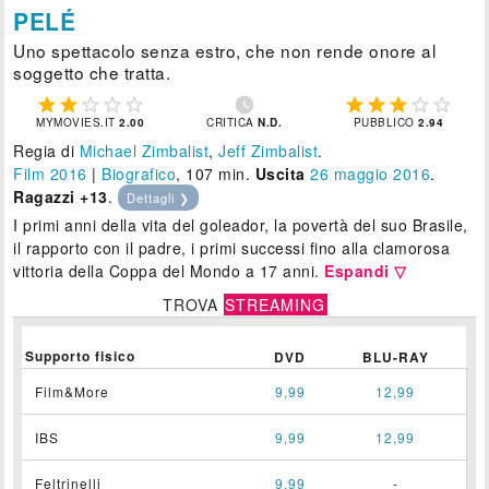
PELÉ
Uno spettacolo senza estro, che non rende onore al
soggetto che tratta.











MYMOVIES.IT
2.00
CRITICA
N.D.
PUBBLICO
2.94
Regia di
Michael Zimbalist
,
Jeff Zimbalist
.
Film 2016
|
Biografico
, 107 min.
Uscita
26
maggio 2016
.
Ragazzi +13
.
Dettagli ❯
I primi anni della vita del goleador, la povertà del suo Brasile,
il rapporto con il padre, i primi successi fino alla clamorosa
vittoria della Coppa del Mondo a 17 anni.
Espandi ▽
TROVA
STREAMING
Supporto fisico
DVD
BLU-RAY
Film&More
9,99
12,99
IBS
9,99
12,99
Feltrinelli
9,99
-