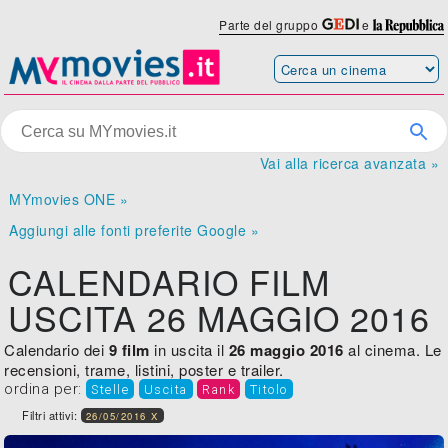
Parte del gruppo
e
Vai alla ricerca avanzata »
MYmovies ONE »
Aggiungi alle fonti preferite Google »
CALENDARIO FILM
USCITA 26 MAGGIO 2016
Calendario dei
9 film
in uscita il
26 maggio 2016
al cinema. Le
recensioni, trame, listini, poster e trailer.
ordina per:
Stelle
Uscita
Rank
Titolo
Filtri attivi:
26/05/2016 X