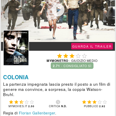

GUARDA IL TRAILER





MYMONETRO
- GIUDIZIO MEDIO
2.71
- CONSIGLIATO SÌ
COLONIA
La partenza impegnata lascia presto il posto a un film di
genere ma convince, a sorpresa, la coppia Watson-
Bruhl.











MYMOVIES.IT
2.50
CRITICA
N.D.
PUBBLICO
2.92
Regia di
Florian Gallenberger
.