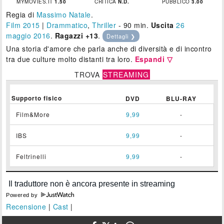
MYMOVIES.IT
1.50
CRITICA
N.D.
PUBBLICO
3.00
Regia di
Massimo Natale
.
Film 2015
|
Drammatico
,
Thriller
- 90 min.
Uscita
26
maggio 2016
.
Ragazzi +13
.
Dettagli ❯
Una storia d'amore che parla anche di diversità e di incontro
tra due culture molto distanti tra loro.
Espandi ▽
TROVA
STREAMING
Supporto fisico
DVD
BLU-RAY
Film&More
9,99
-
IBS
9,99
-
Feltrinelli
9,99
-
Powered by
Recensione
|
Cast
|