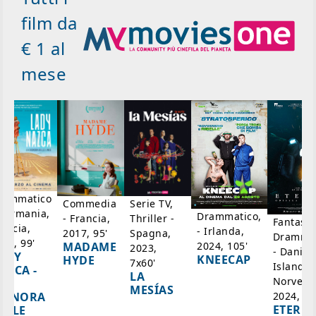
film da
€ 1 al
mese
rammatico
Serie TV,
Commedia
 Germania,
Drammatico,
Thriller -
- Francia,
Fantasci
rancia,
- Irlanda,
Spagna,
2017, 95'
Drammat
025, 99'
2024, 105'
MADAME
2023,
- Danim
ADY
KNEECAP
HYDE
7x60'
Islanda,
AZCA -
LA
Norvegi
A
MESÍAS
IGNORA
2024, 10
ETERNA
ELLE